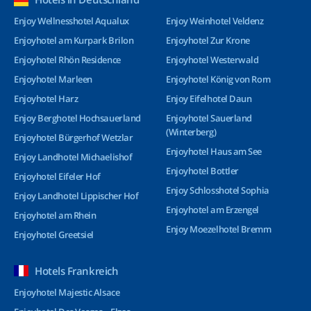
Enjoy Wellnesshotel Aqualux
Enjoy Weinhotel Veldenz
Enjoyhotel am Kurpark Brilon
Enjoyhotel Zur Krone
Enjoyhotel Rhön Residence
Enjoyhotel Westerwald
Enjoyhotel Marleen
Enjoyhotel König von Rom
Enjoyhotel Harz
Enjoy Eifelhotel Daun
Enjoy Berghotel Hochsauerland
Enjoyhotel Sauerland
(Winterberg)
Enjoyhotel Bürgerhof Wetzlar
Enjoyhotel Haus am See
Enjoy Landhotel Michaelishof
Enjoyhotel Bottler
Enjoyhotel Eifeler Hof
Enjoy Schlosshotel Sophia
Enjoy Landhotel Lippischer Hof
Enjoyhotel am Erzengel
Enjoyhotel am Rhein
Enjoy Moezelhotel Bremm
Enjoyhotel Greetsiel
Hotels Frankreich
Enjoyhotel Majestic Alsace