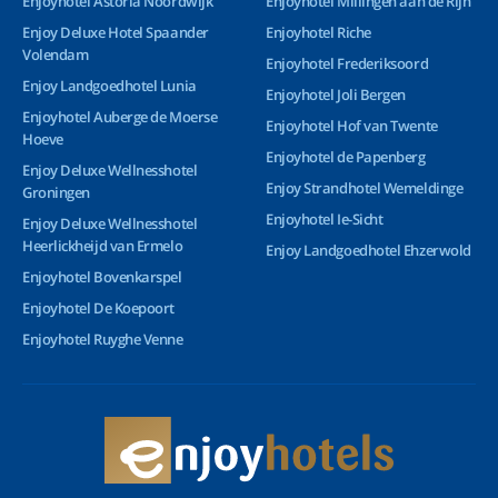
Enjoyhotel Astoria Noordwijk
Enjoyhotel Millingen aan de Rijn
Enjoy Deluxe Hotel Spaander
Enjoyhotel Riche
Volendam
Enjoyhotel Frederiksoord
Enjoy Landgoedhotel Lunia
Enjoyhotel Joli Bergen
Enjoyhotel Auberge de Moerse
Enjoyhotel Hof van Twente
Hoeve
Enjoyhotel de Papenberg
Enjoy Deluxe Wellnesshotel
Enjoy Strandhotel Wemeldinge
Groningen
Enjoyhotel Ie-Sicht
Enjoy Deluxe Wellnesshotel
Heerlickheijd van Ermelo
Enjoy Landgoedhotel Ehzerwold
Enjoyhotel Bovenkarspel
Enjoyhotel De Koepoort
Enjoyhotel Ruyghe Venne