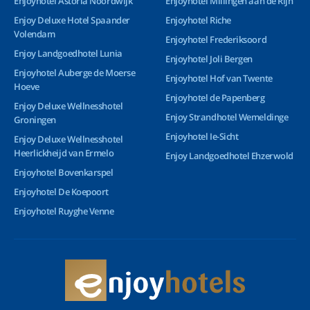
Enjoyhotel Astoria Noordwijk
Enjoyhotel Millingen aan de Rijn
Enjoy Deluxe Hotel Spaander
Enjoyhotel Riche
Volendam
Enjoyhotel Frederiksoord
Enjoy Landgoedhotel Lunia
Enjoyhotel Joli Bergen
Enjoyhotel Auberge de Moerse
Enjoyhotel Hof van Twente
Hoeve
Enjoyhotel de Papenberg
Enjoy Deluxe Wellnesshotel
Enjoy Strandhotel Wemeldinge
Groningen
Enjoyhotel Ie-Sicht
Enjoy Deluxe Wellnesshotel
Heerlickheijd van Ermelo
Enjoy Landgoedhotel Ehzerwold
Enjoyhotel Bovenkarspel
Enjoyhotel De Koepoort
Enjoyhotel Ruyghe Venne