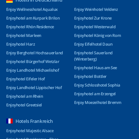
Enjoy Wellnesshotel Aqualux
Enjoy Weinhotel Veldenz
Enjoyhotel am Kurpark Brilon
Enjoyhotel Zur Krone
Enjoyhotel Rhön Residence
Enjoyhotel Westerwald
Enjoyhotel Marleen
Enjoyhotel König von Rom
Enjoyhotel Harz
Enjoy Eifelhotel Daun
Enjoy Berghotel Hochsauerland
Enjoyhotel Sauerland
(Winterberg)
Enjoyhotel Bürgerhof Wetzlar
Enjoyhotel Haus am See
Enjoy Landhotel Michaelishof
Enjoyhotel Bottler
Enjoyhotel Eifeler Hof
Enjoy Schlosshotel Sophia
Enjoy Landhotel Lippischer Hof
Enjoyhotel am Erzengel
Enjoyhotel am Rhein
Enjoy Moezelhotel Bremm
Enjoyhotel Greetsiel
Hotels Frankreich
Enjoyhotel Majestic Alsace