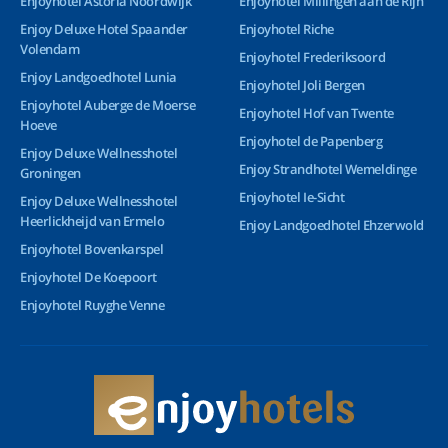
Enjoyhotel Astoria Noordwijk
Enjoyhotel Millingen aan de Rijn
Enjoy Deluxe Hotel Spaander
Enjoyhotel Riche
Volendam
Enjoyhotel Frederiksoord
Enjoy Landgoedhotel Lunia
Enjoyhotel Joli Bergen
Enjoyhotel Auberge de Moerse
Enjoyhotel Hof van Twente
Hoeve
Enjoyhotel de Papenberg
Enjoy Deluxe Wellnesshotel
Enjoy Strandhotel Wemeldinge
Groningen
Enjoyhotel Ie-Sicht
Enjoy Deluxe Wellnesshotel
Heerlickheijd van Ermelo
Enjoy Landgoedhotel Ehzerwold
Enjoyhotel Bovenkarspel
Enjoyhotel De Koepoort
Enjoyhotel Ruyghe Venne