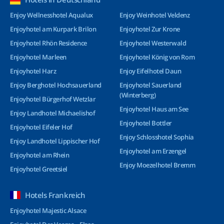
Enjoy Wellnesshotel Aqualux
Enjoy Weinhotel Veldenz
Enjoyhotel am Kurpark Brilon
Enjoyhotel Zur Krone
Enjoyhotel Rhön Residence
Enjoyhotel Westerwald
Enjoyhotel Marleen
Enjoyhotel König von Rom
Enjoyhotel Harz
Enjoy Eifelhotel Daun
Enjoy Berghotel Hochsauerland
Enjoyhotel Sauerland
(Winterberg)
Enjoyhotel Bürgerhof Wetzlar
Enjoyhotel Haus am See
Enjoy Landhotel Michaelishof
Enjoyhotel Bottler
Enjoyhotel Eifeler Hof
Enjoy Schlosshotel Sophia
Enjoy Landhotel Lippischer Hof
Enjoyhotel am Erzengel
Enjoyhotel am Rhein
Enjoy Moezelhotel Bremm
Enjoyhotel Greetsiel
Hotels Frankreich
Enjoyhotel Majestic Alsace