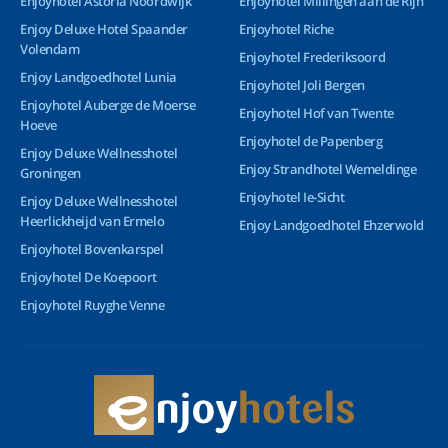
Enjoyhotel Astoria Noordwijk
Enjoyhotel Millingen aan de Rijn
Enjoy Deluxe Hotel Spaander
Enjoyhotel Riche
Volendam
Enjoyhotel Frederiksoord
Enjoy Landgoedhotel Lunia
Enjoyhotel Joli Bergen
Enjoyhotel Auberge de Moerse
Enjoyhotel Hof van Twente
Hoeve
Enjoyhotel de Papenberg
Enjoy Deluxe Wellnesshotel
Enjoy Strandhotel Wemeldinge
Groningen
Enjoyhotel Ie-Sicht
Enjoy Deluxe Wellnesshotel
Heerlickheijd van Ermelo
Enjoy Landgoedhotel Ehzerwold
Enjoyhotel Bovenkarspel
Enjoyhotel De Koepoort
Enjoyhotel Ruyghe Venne