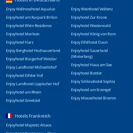
Enjoy Wellnesshotel Aqualux
Enjoy Weinhotel Veldenz
Enjoyhotel am Kurpark Brilon
Enjoyhotel Zur Krone
Enjoyhotel Rhön Residence
Enjoyhotel Westerwald
Enjoyhotel Marleen
Enjoyhotel König von Rom
Enjoyhotel Harz
Enjoy Eifelhotel Daun
Enjoy Berghotel Hochsauerland
Enjoyhotel Sauerland
(Winterberg)
Enjoyhotel Bürgerhof Wetzlar
Enjoyhotel Haus am See
Enjoy Landhotel Michaelishof
Enjoyhotel Bottler
Enjoyhotel Eifeler Hof
Enjoy Schlosshotel Sophia
Enjoy Landhotel Lippischer Hof
Enjoyhotel am Erzengel
Enjoyhotel am Rhein
Enjoy Moezelhotel Bremm
Enjoyhotel Greetsiel
Hotels Frankreich
Enjoyhotel Majestic Alsace