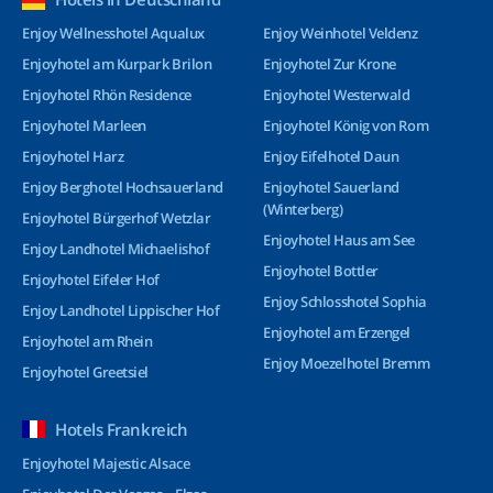
Enjoy Wellnesshotel Aqualux
Enjoy Weinhotel Veldenz
Enjoyhotel am Kurpark Brilon
Enjoyhotel Zur Krone
Enjoyhotel Rhön Residence
Enjoyhotel Westerwald
Enjoyhotel Marleen
Enjoyhotel König von Rom
Enjoyhotel Harz
Enjoy Eifelhotel Daun
Enjoy Berghotel Hochsauerland
Enjoyhotel Sauerland
(Winterberg)
Enjoyhotel Bürgerhof Wetzlar
Enjoyhotel Haus am See
Enjoy Landhotel Michaelishof
Enjoyhotel Bottler
Enjoyhotel Eifeler Hof
Enjoy Schlosshotel Sophia
Enjoy Landhotel Lippischer Hof
Enjoyhotel am Erzengel
Enjoyhotel am Rhein
Enjoy Moezelhotel Bremm
Enjoyhotel Greetsiel
Hotels Frankreich
Enjoyhotel Majestic Alsace