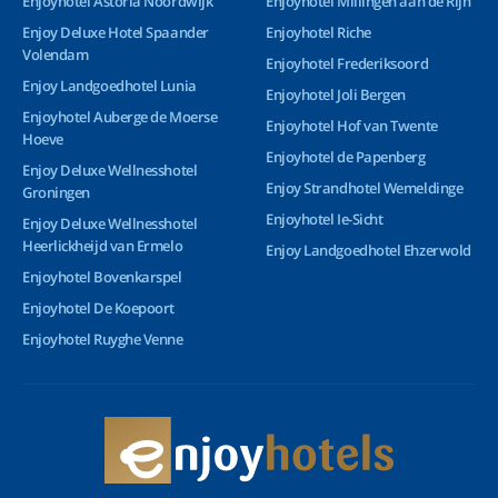
Enjoyhotel Astoria Noordwijk
Enjoyhotel Millingen aan de Rijn
Enjoy Deluxe Hotel Spaander
Enjoyhotel Riche
Volendam
Enjoyhotel Frederiksoord
Enjoy Landgoedhotel Lunia
Enjoyhotel Joli Bergen
Enjoyhotel Auberge de Moerse
Enjoyhotel Hof van Twente
Hoeve
Enjoyhotel de Papenberg
Enjoy Deluxe Wellnesshotel
Enjoy Strandhotel Wemeldinge
Groningen
Enjoyhotel Ie-Sicht
Enjoy Deluxe Wellnesshotel
Heerlickheijd van Ermelo
Enjoy Landgoedhotel Ehzerwold
Enjoyhotel Bovenkarspel
Enjoyhotel De Koepoort
Enjoyhotel Ruyghe Venne