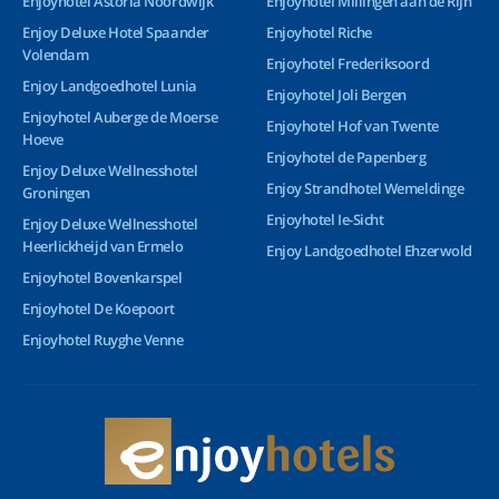
Enjoyhotel Astoria Noordwijk
Enjoyhotel Millingen aan de Rijn
Enjoy Deluxe Hotel Spaander
Enjoyhotel Riche
Volendam
Enjoyhotel Frederiksoord
Enjoy Landgoedhotel Lunia
Enjoyhotel Joli Bergen
Enjoyhotel Auberge de Moerse
Enjoyhotel Hof van Twente
Hoeve
Enjoyhotel de Papenberg
Enjoy Deluxe Wellnesshotel
Enjoy Strandhotel Wemeldinge
Groningen
Enjoyhotel Ie-Sicht
Enjoy Deluxe Wellnesshotel
Heerlickheijd van Ermelo
Enjoy Landgoedhotel Ehzerwold
Enjoyhotel Bovenkarspel
Enjoyhotel De Koepoort
Enjoyhotel Ruyghe Venne