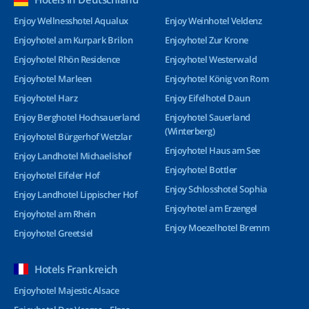
Enjoy Wellnesshotel Aqualux
Enjoy Weinhotel Veldenz
Enjoyhotel am Kurpark Brilon
Enjoyhotel Zur Krone
Enjoyhotel Rhön Residence
Enjoyhotel Westerwald
Enjoyhotel Marleen
Enjoyhotel König von Rom
Enjoyhotel Harz
Enjoy Eifelhotel Daun
Enjoy Berghotel Hochsauerland
Enjoyhotel Sauerland
(Winterberg)
Enjoyhotel Bürgerhof Wetzlar
Enjoyhotel Haus am See
Enjoy Landhotel Michaelishof
Enjoyhotel Bottler
Enjoyhotel Eifeler Hof
Enjoy Schlosshotel Sophia
Enjoy Landhotel Lippischer Hof
Enjoyhotel am Erzengel
Enjoyhotel am Rhein
Enjoy Moezelhotel Bremm
Enjoyhotel Greetsiel
Hotels Frankreich
Enjoyhotel Majestic Alsace