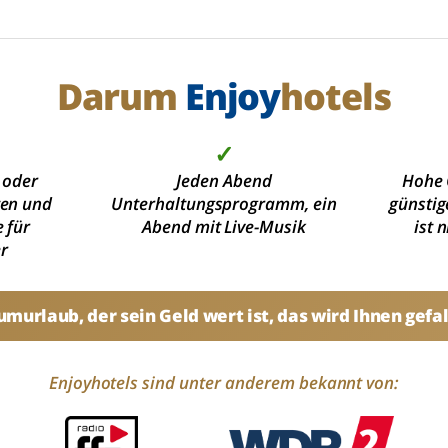
Darum
Enjoy
hotels
✓
 oder
Jeden Abend
Hohe 
ten und
Unterhaltungsprogramm, ein
günstig
 für
Abend mit Live-Musik
ist 
r
umurlaub, der sein Geld wert ist, das wird Ihnen gefal
Enjoyhotels sind unter anderem bekannt von: