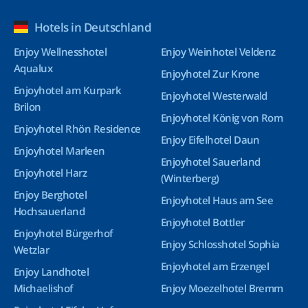
Hotels in Deutschland
Enjoy Wellnesshotel
Enjoy Weinhotel Veldenz
Aqualux
Enjoyhotel Zur Krone
Enjoyhotel am Kurpark
Enjoyhotel Westerwald
Brilon
Enjoyhotel König von Rom
Enjoyhotel Rhön Residence
Enjoy Eifelhotel Daun
Enjoyhotel Marleen
Enjoyhotel Sauerland
Enjoyhotel Harz
(Winterberg)
Enjoy Berghotel
Enjoyhotel Haus am See
Hochsauerland
Enjoyhotel Bottler
Enjoyhotel Bürgerhof
Enjoy Schlosshotel Sophia
Wetzlar
Enjoyhotel am Erzengel
Enjoy Landhotel
Michaelishof
Enjoy Moezelhotel Bremm