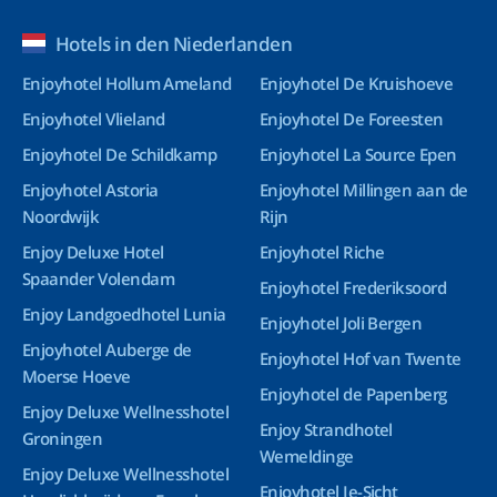
Hotels in den Niederlanden
Enjoyhotel Hollum Ameland
Enjoyhotel De Kruishoeve
Enjoyhotel Vlieland
Enjoyhotel De Foreesten
Enjoyhotel De Schildkamp
Enjoyhotel La Source Epen
Enjoyhotel Astoria
Enjoyhotel Millingen aan de
Noordwijk
Rijn
Enjoy Deluxe Hotel
Enjoyhotel Riche
Spaander Volendam
Enjoyhotel Frederiksoord
Enjoy Landgoedhotel Lunia
Enjoyhotel Joli Bergen
Enjoyhotel Auberge de
Enjoyhotel Hof van Twente
Moerse Hoeve
Enjoyhotel de Papenberg
Enjoy Deluxe Wellnesshotel
Enjoy Strandhotel
Groningen
Wemeldinge
Enjoy Deluxe Wellnesshotel
Enjoyhotel Ie-Sicht