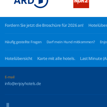
Fordern Sie jetzt die Broschüre für 2026 an!
Hotelüber
Häufig gestellte Fragen
Darf mein Hund mitkommen?
Enjo
Hotelübersicht
Karte mit alle hotels.
Last Minute
(A
E-mail
info@enjoyhotels.de