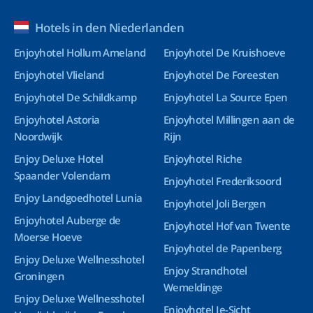
Hotels in den Niederlanden
Enjoyhotel Hollum Ameland
Enjoyhotel De Kruishoeve
Enjoyhotel Vlieland
Enjoyhotel De Foreesten
Enjoyhotel De Schildkamp
Enjoyhotel La Source Epen
Enjoyhotel Astoria
Enjoyhotel Millingen aan de
Noordwijk
Rijn
Enjoy Deluxe Hotel
Enjoyhotel Riche
Spaander Volendam
Enjoyhotel Frederiksoord
Enjoy Landgoedhotel Lunia
Enjoyhotel Joli Bergen
Enjoyhotel Auberge de
Enjoyhotel Hof van Twente
Moerse Hoeve
Enjoyhotel de Papenberg
Enjoy Deluxe Wellnesshotel
Enjoy Strandhotel
Groningen
Wemeldinge
Enjoy Deluxe Wellnesshotel
Enjoyhotel Ie-Sicht