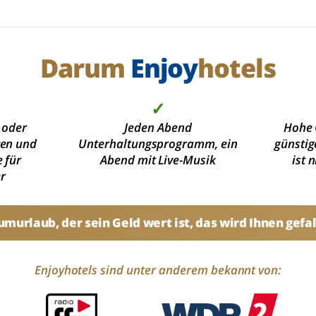
Darum
Enjoy
hotels
✓
 oder
Jeden Abend
Hohe 
ten und
Unterhaltungsprogramm, ein
günstig
 für
Abend mit Live-Musik
ist 
r
umurlaub, der sein Geld wert ist, das wird Ihnen gefal
Enjoyhotels sind unter anderem bekannt von: