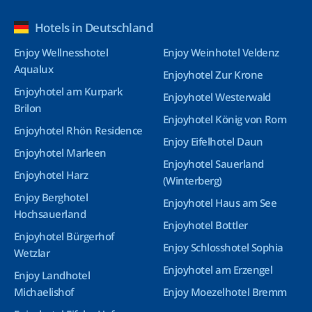
Hotels in Deutschland
Enjoy Wellnesshotel
Enjoy Weinhotel Veldenz
Aqualux
Enjoyhotel Zur Krone
Enjoyhotel am Kurpark
Enjoyhotel Westerwald
Brilon
Enjoyhotel König von Rom
Enjoyhotel Rhön Residence
Enjoy Eifelhotel Daun
Enjoyhotel Marleen
Enjoyhotel Sauerland
Enjoyhotel Harz
(Winterberg)
Enjoy Berghotel
Enjoyhotel Haus am See
Hochsauerland
Enjoyhotel Bottler
Enjoyhotel Bürgerhof
Enjoy Schlosshotel Sophia
Wetzlar
Enjoyhotel am Erzengel
Enjoy Landhotel
Michaelishof
Enjoy Moezelhotel Bremm