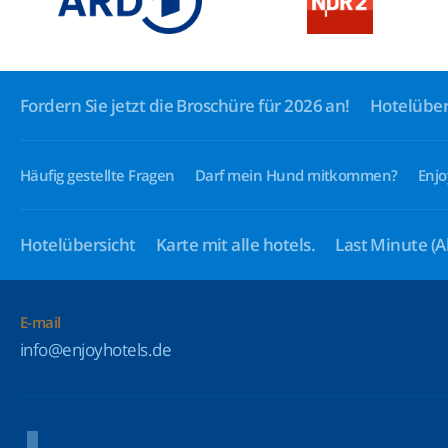
Fordern Sie jetzt die Broschüre für 2026 an!
Hotelüber
Häufig gestellte Fragen
Darf mein Hund mitkommen?
Enjo
Hotelübersicht
Karte mit alle hotels.
Last Minute
(A
E-mail
info@enjoyhotels.de