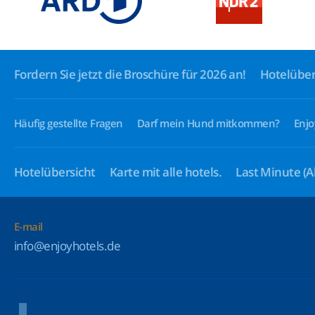
Fordern Sie jetzt die Broschüre für 2026 an!
Hotelüber
Häufig gestellte Fragen
Darf mein Hund mitkommen?
Enjo
Hotelübersicht
Karte mit alle hotels.
Last Minute
(A
E-mail
info@enjoyhotels.de