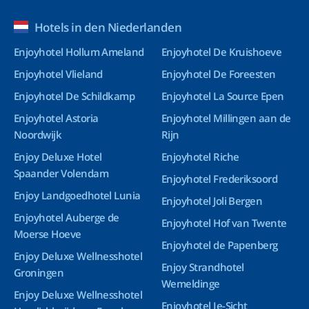
Hotels in den Niederlanden
Enjoyhotel Hollum Ameland
Enjoyhotel De Kruishoeve
Enjoyhotel Vlieland
Enjoyhotel De Foreesten
Enjoyhotel De Schildkamp
Enjoyhotel La Source Epen
Enjoyhotel Astoria
Enjoyhotel Millingen aan de
Noordwijk
Rijn
Enjoy Deluxe Hotel
Enjoyhotel Riche
Spaander Volendam
Enjoyhotel Frederiksoord
Enjoy Landgoedhotel Lunia
Enjoyhotel Joli Bergen
Enjoyhotel Auberge de
Enjoyhotel Hof van Twente
Moerse Hoeve
Enjoyhotel de Papenberg
Enjoy Deluxe Wellnesshotel
Enjoy Strandhotel
Groningen
Wemeldinge
Enjoy Deluxe Wellnesshotel
Enjoyhotel Ie-Sicht