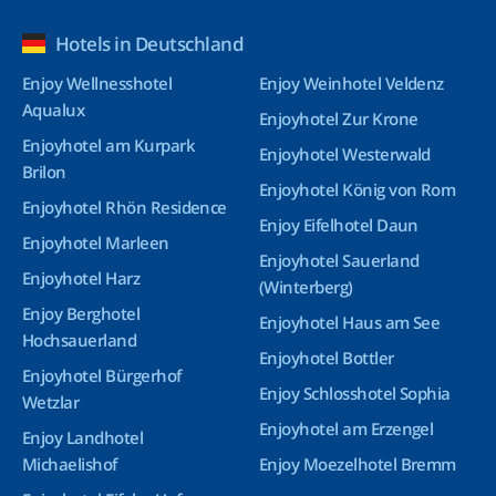
Hotels in Deutschland
Enjoy Wellnesshotel
Enjoy Weinhotel Veldenz
Aqualux
Enjoyhotel Zur Krone
Enjoyhotel am Kurpark
Enjoyhotel Westerwald
Brilon
Enjoyhotel König von Rom
Enjoyhotel Rhön Residence
Enjoy Eifelhotel Daun
Enjoyhotel Marleen
Enjoyhotel Sauerland
Enjoyhotel Harz
(Winterberg)
Enjoy Berghotel
Enjoyhotel Haus am See
Hochsauerland
Enjoyhotel Bottler
Enjoyhotel Bürgerhof
Enjoy Schlosshotel Sophia
Wetzlar
Enjoyhotel am Erzengel
Enjoy Landhotel
Michaelishof
Enjoy Moezelhotel Bremm