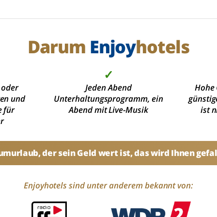
Darum
Enjoy
hotels
✓
 oder
Jeden Abend
Hohe 
ten und
Unterhaltungsprogramm, ein
günstig
 für
Abend mit Live-Musik
ist 
r
umurlaub, der sein Geld wert ist, das wird Ihnen gefal
Enjoyhotels sind unter anderem bekannt von: