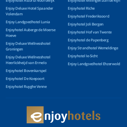
Enjoyhotel Astoria Noordwijk
Enjoyhotel Millingen aan de Rijn
Enjoy Deluxe Hotel Spaander
Enjoyhotel Riche
Volendam
Enjoyhotel Frederiksoord
Enjoy Landgoedhotel Lunia
Enjoyhotel Joli Bergen
Enjoyhotel Auberge de Moerse
Enjoyhotel Hof van Twente
Hoeve
Enjoyhotel de Papenberg
Enjoy Deluxe Wellnesshotel
Enjoy Strandhotel Wemeldinge
Groningen
Enjoyhotel Ie-Sicht
Enjoy Deluxe Wellnesshotel
Heerlickheijd van Ermelo
Enjoy Landgoedhotel Ehzerwold
Enjoyhotel Bovenkarspel
Enjoyhotel De Koepoort
Enjoyhotel Ruyghe Venne