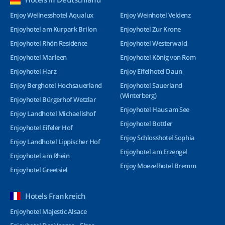
Enjoy Wellnesshotel Aqualux
Enjoy Weinhotel Veldenz
Enjoyhotel am Kurpark Brilon
Enjoyhotel Zur Krone
Enjoyhotel Rhön Residence
Enjoyhotel Westerwald
Enjoyhotel Marleen
Enjoyhotel König von Rom
Enjoyhotel Harz
Enjoy Eifelhotel Daun
Enjoy Berghotel Hochsauerland
Enjoyhotel Sauerland
(Winterberg)
Enjoyhotel Bürgerhof Wetzlar
Enjoyhotel Haus am See
Enjoy Landhotel Michaelishof
Enjoyhotel Bottler
Enjoyhotel Eifeler Hof
Enjoy Schlosshotel Sophia
Enjoy Landhotel Lippischer Hof
Enjoyhotel am Erzengel
Enjoyhotel am Rhein
Enjoy Moezelhotel Bremm
Enjoyhotel Greetsiel
Hotels Frankreich
Enjoyhotel Majestic Alsace