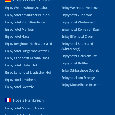
Enjoy Wellnesshotel Aqualux
Enjoy Weinhotel Veldenz
Enjoyhotel am Kurpark Brilon
Enjoyhotel Zur Krone
Enjoyhotel Rhön Residence
Enjoyhotel Westerwald
Enjoyhotel Marleen
Enjoyhotel König von Rom
Enjoyhotel Harz
Enjoy Eifelhotel Daun
Enjoy Berghotel Hochsauerland
Enjoyhotel Sauerland
(Winterberg)
Enjoyhotel Bürgerhof Wetzlar
Enjoyhotel Haus am See
Enjoy Landhotel Michaelishof
Enjoyhotel Bottler
Enjoyhotel Eifeler Hof
Enjoy Schlosshotel Sophia
Enjoy Landhotel Lippischer Hof
Enjoyhotel am Erzengel
Enjoyhotel am Rhein
Enjoy Moezelhotel Bremm
Enjoyhotel Greetsiel
Hotels Frankreich
Enjoyhotel Majestic Alsace