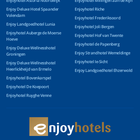
Enjoyhotel Astoria Noordwijk
Enjoyhotel Millingen aan de Rijn
Enjoy Deluxe Hotel Spaander
Enjoyhotel Riche
Volendam
Enjoyhotel Frederiksoord
Enjoy Landgoedhotel Lunia
Enjoyhotel Joli Bergen
Enjoyhotel Auberge de Moerse
Enjoyhotel Hof van Twente
Hoeve
Enjoyhotel de Papenberg
Enjoy Deluxe Wellnesshotel
Enjoy Strandhotel Wemeldinge
Groningen
Enjoyhotel Ie-Sicht
Enjoy Deluxe Wellnesshotel
Heerlickheijd van Ermelo
Enjoy Landgoedhotel Ehzerwold
Enjoyhotel Bovenkarspel
Enjoyhotel De Koepoort
Enjoyhotel Ruyghe Venne