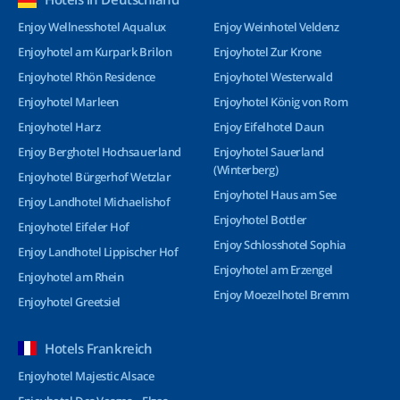
Enjoy Wellnesshotel Aqualux
Enjoy Weinhotel Veldenz
Enjoyhotel am Kurpark Brilon
Enjoyhotel Zur Krone
Enjoyhotel Rhön Residence
Enjoyhotel Westerwald
Enjoyhotel Marleen
Enjoyhotel König von Rom
Enjoyhotel Harz
Enjoy Eifelhotel Daun
Enjoy Berghotel Hochsauerland
Enjoyhotel Sauerland
(Winterberg)
Enjoyhotel Bürgerhof Wetzlar
Enjoyhotel Haus am See
Enjoy Landhotel Michaelishof
Enjoyhotel Bottler
Enjoyhotel Eifeler Hof
Enjoy Schlosshotel Sophia
Enjoy Landhotel Lippischer Hof
Enjoyhotel am Erzengel
Enjoyhotel am Rhein
Enjoy Moezelhotel Bremm
Enjoyhotel Greetsiel
Hotels Frankreich
Enjoyhotel Majestic Alsace