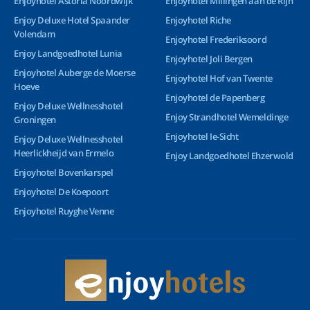
Enjoyhotel Astoria Noordwijk
Enjoyhotel Millingen aan de Rijn
Enjoy Deluxe Hotel Spaander
Enjoyhotel Riche
Volendam
Enjoyhotel Frederiksoord
Enjoy Landgoedhotel Lunia
Enjoyhotel Joli Bergen
Enjoyhotel Auberge de Moerse
Enjoyhotel Hof van Twente
Hoeve
Enjoyhotel de Papenberg
Enjoy Deluxe Wellnesshotel
Enjoy Strandhotel Wemeldinge
Groningen
Enjoyhotel Ie-Sicht
Enjoy Deluxe Wellnesshotel
Heerlickheijd van Ermelo
Enjoy Landgoedhotel Ehzerwold
Enjoyhotel Bovenkarspel
Enjoyhotel De Koepoort
Enjoyhotel Ruyghe Venne