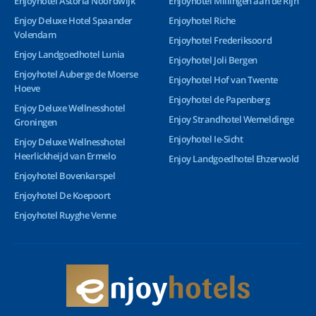
Enjoyhotel Astoria Noordwijk
Enjoyhotel Millingen aan de Rijn
Enjoy Deluxe Hotel Spaander
Enjoyhotel Riche
Volendam
Enjoyhotel Frederiksoord
Enjoy Landgoedhotel Lunia
Enjoyhotel Joli Bergen
Enjoyhotel Auberge de Moerse
Enjoyhotel Hof van Twente
Hoeve
Enjoyhotel de Papenberg
Enjoy Deluxe Wellnesshotel
Enjoy Strandhotel Wemeldinge
Groningen
Enjoyhotel Ie-Sicht
Enjoy Deluxe Wellnesshotel
Heerlickheijd van Ermelo
Enjoy Landgoedhotel Ehzerwold
Enjoyhotel Bovenkarspel
Enjoyhotel De Koepoort
Enjoyhotel Ruyghe Venne