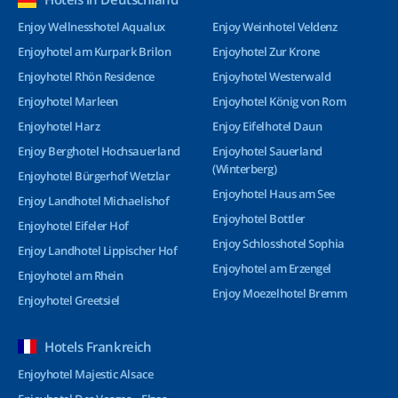
Enjoy Wellnesshotel Aqualux
Enjoy Weinhotel Veldenz
Enjoyhotel am Kurpark Brilon
Enjoyhotel Zur Krone
Enjoyhotel Rhön Residence
Enjoyhotel Westerwald
Enjoyhotel Marleen
Enjoyhotel König von Rom
Enjoyhotel Harz
Enjoy Eifelhotel Daun
Enjoy Berghotel Hochsauerland
Enjoyhotel Sauerland
(Winterberg)
Enjoyhotel Bürgerhof Wetzlar
Enjoyhotel Haus am See
Enjoy Landhotel Michaelishof
Enjoyhotel Bottler
Enjoyhotel Eifeler Hof
Enjoy Schlosshotel Sophia
Enjoy Landhotel Lippischer Hof
Enjoyhotel am Erzengel
Enjoyhotel am Rhein
Enjoy Moezelhotel Bremm
Enjoyhotel Greetsiel
Hotels Frankreich
Enjoyhotel Majestic Alsace