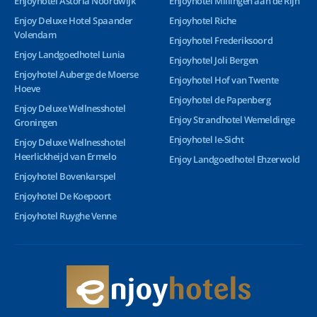
Enjoyhotel Astoria Noordwijk
Enjoyhotel Millingen aan de Rijn
Enjoy Deluxe Hotel Spaander
Enjoyhotel Riche
Volendam
Enjoyhotel Frederiksoord
Enjoy Landgoedhotel Lunia
Enjoyhotel Joli Bergen
Enjoyhotel Auberge de Moerse
Enjoyhotel Hof van Twente
Hoeve
Enjoyhotel de Papenberg
Enjoy Deluxe Wellnesshotel
Enjoy Strandhotel Wemeldinge
Groningen
Enjoyhotel Ie-Sicht
Enjoy Deluxe Wellnesshotel
Heerlickheijd van Ermelo
Enjoy Landgoedhotel Ehzerwold
Enjoyhotel Bovenkarspel
Enjoyhotel De Koepoort
Enjoyhotel Ruyghe Venne