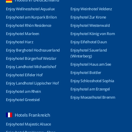
Enjoy Wellnesshotel Aqualux
Enjoy Weinhotel Veldenz
Enjoyhotel am Kurpark Brilon
Enjoyhotel Zur Krone
Enjoyhotel Rhön Residence
Enjoyhotel Westerwald
Enjoyhotel Marleen
Enjoyhotel König von Rom
Enjoyhotel Harz
Enjoy Eifelhotel Daun
Enjoy Berghotel Hochsauerland
Enjoyhotel Sauerland
(Winterberg)
Enjoyhotel Bürgerhof Wetzlar
Enjoyhotel Haus am See
Enjoy Landhotel Michaelishof
Enjoyhotel Bottler
Enjoyhotel Eifeler Hof
Enjoy Schlosshotel Sophia
Enjoy Landhotel Lippischer Hof
Enjoyhotel am Erzengel
Enjoyhotel am Rhein
Enjoy Moezelhotel Bremm
Enjoyhotel Greetsiel
Hotels Frankreich
Enjoyhotel Majestic Alsace