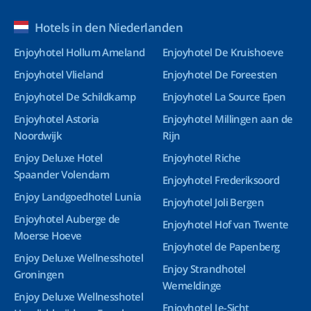
Hotels in den Niederlanden
Enjoyhotel Hollum Ameland
Enjoyhotel De Kruishoeve
Enjoyhotel Vlieland
Enjoyhotel De Foreesten
Enjoyhotel De Schildkamp
Enjoyhotel La Source Epen
Enjoyhotel Astoria
Enjoyhotel Millingen aan de
Noordwijk
Rijn
Enjoy Deluxe Hotel
Enjoyhotel Riche
Spaander Volendam
Enjoyhotel Frederiksoord
Enjoy Landgoedhotel Lunia
Enjoyhotel Joli Bergen
Enjoyhotel Auberge de
Enjoyhotel Hof van Twente
Moerse Hoeve
Enjoyhotel de Papenberg
Enjoy Deluxe Wellnesshotel
Enjoy Strandhotel
Groningen
Wemeldinge
Enjoy Deluxe Wellnesshotel
Enjoyhotel Ie-Sicht