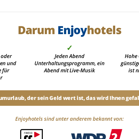
Darum
Enjoy
hotels
✓
 oder
Jeden Abend
Hohe 
ten und
Unterhaltungsprogramm, ein
günstig
 für
Abend mit Live-Musik
ist 
r
umurlaub, der sein Geld wert ist, das wird Ihnen gefal
Enjoyhotels sind unter anderem bekannt von: