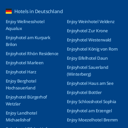
Hotels in Deutschland
Enjoy Wellnesshotel
Enjoy Weinhotel Veldenz
Aqualux
Enjoyhotel Zur Krone
Enjoyhotel am Kurpark
Enjoyhotel Westerwald
Brilon
Enjoyhotel König von Rom
Enjoyhotel Rhön Residence
Enjoy Eifelhotel Daun
Enjoyhotel Marleen
Enjoyhotel Sauerland
Enjoyhotel Harz
(Winterberg)
Enjoy Berghotel
Enjoyhotel Haus am See
Hochsauerland
Enjoyhotel Bottler
Enjoyhotel Bürgerhof
Enjoy Schlosshotel Sophia
Wetzlar
Enjoyhotel am Erzengel
Enjoy Landhotel
Michaelishof
Enjoy Moezelhotel Bremm