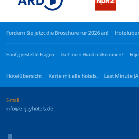
Fordern Sie jetzt die Broschüre für 2026 an!
Hotelüber
Häufig gestellte Fragen
Darf mein Hund mitkommen?
Enjo
Hotelübersicht
Karte mit alle hotels.
Last Minute
(A
E-mail
info@enjoyhotels.de