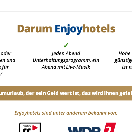
Darum
Enjoy
hotels
✓
 oder
Jeden Abend
Hohe 
ten und
Unterhaltungsprogramm, ein
günstig
 für
Abend mit Live-Musik
ist 
r
umurlaub, der sein Geld wert ist, das wird Ihnen gefal
Enjoyhotels sind unter anderem bekannt von: