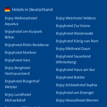
Hotels in Deutschland
Enjoy Wellnesshotel
Enjoy Weinhotel Veldenz
Aqualux
Enjoyhotel Zur Krone
Enjoyhotel am Kurpark
Enjoyhotel Westerwald
Brilon
Enjoyhotel König von Rom
Enjoyhotel Rhön Residence
Enjoy Eifelhotel Daun
Enjoyhotel Marleen
Enjoyhotel Sauerland
Enjoyhotel Harz
(Winterberg)
Enjoy Berghotel
Enjoyhotel Haus am See
Hochsauerland
Enjoyhotel Bottler
Enjoyhotel Bürgerhof
Enjoy Schlosshotel Sophia
Wetzlar
Enjoyhotel am Erzengel
Enjoy Landhotel
Michaelishof
Enjoy Moezelhotel Bremm