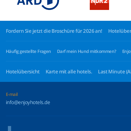
Fordern Sie jetzt die Broschüre für 2026 an!
Hotelüber
Häufig gestellte Fragen
Darf mein Hund mitkommen?
Enjo
Hotelübersicht
Karte mit alle hotels.
Last Minute
(A
E-mail
info@enjoyhotels.de