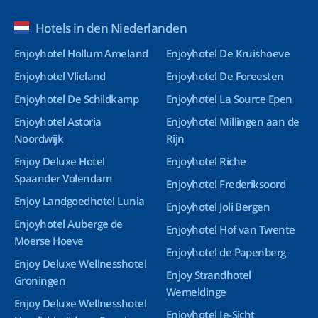
Hotels in den Niederlanden
Enjoyhotel Hollum Ameland
Enjoyhotel De Kruishoeve
Enjoyhotel Vlieland
Enjoyhotel De Foreesten
Enjoyhotel De Schildkamp
Enjoyhotel La Source Epen
Enjoyhotel Astoria
Enjoyhotel Millingen aan de
Noordwijk
Rijn
Enjoy Deluxe Hotel
Enjoyhotel Riche
Spaander Volendam
Enjoyhotel Frederiksoord
Enjoy Landgoedhotel Lunia
Enjoyhotel Joli Bergen
Enjoyhotel Auberge de
Enjoyhotel Hof van Twente
Moerse Hoeve
Enjoyhotel de Papenberg
Enjoy Deluxe Wellnesshotel
Enjoy Strandhotel
Groningen
Wemeldinge
Enjoy Deluxe Wellnesshotel
Enjoyhotel Ie-Sicht