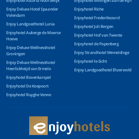
Enjoyhotel Astoria Noordwijk
Enjoyhotel Millingen aan de Rijn
Enjoy Deluxe Hotel Spaander
Enjoyhotel Riche
Volendam
Enjoyhotel Frederiksoord
Enjoy Landgoedhotel Lunia
Enjoyhotel Joli Bergen
Enjoyhotel Auberge de Moerse
Enjoyhotel Hof van Twente
Hoeve
Enjoyhotel de Papenberg
Enjoy Deluxe Wellnesshotel
Enjoy Strandhotel Wemeldinge
Groningen
Enjoyhotel Ie-Sicht
Enjoy Deluxe Wellnesshotel
Heerlickheijd van Ermelo
Enjoy Landgoedhotel Ehzerwold
Enjoyhotel Bovenkarspel
Enjoyhotel De Koepoort
Enjoyhotel Ruyghe Venne