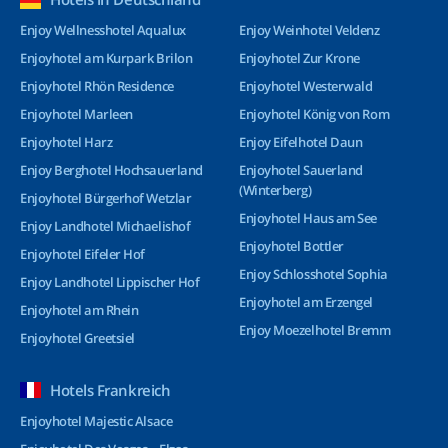
Enjoy Wellnesshotel Aqualux
Enjoy Weinhotel Veldenz
Enjoyhotel am Kurpark Brilon
Enjoyhotel Zur Krone
Enjoyhotel Rhön Residence
Enjoyhotel Westerwald
Enjoyhotel Marleen
Enjoyhotel König von Rom
Enjoyhotel Harz
Enjoy Eifelhotel Daun
Enjoy Berghotel Hochsauerland
Enjoyhotel Sauerland
(Winterberg)
Enjoyhotel Bürgerhof Wetzlar
Enjoyhotel Haus am See
Enjoy Landhotel Michaelishof
Enjoyhotel Bottler
Enjoyhotel Eifeler Hof
Enjoy Schlosshotel Sophia
Enjoy Landhotel Lippischer Hof
Enjoyhotel am Erzengel
Enjoyhotel am Rhein
Enjoy Moezelhotel Bremm
Enjoyhotel Greetsiel
Hotels Frankreich
Enjoyhotel Majestic Alsace