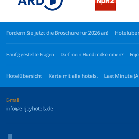
Fordern Sie jetzt die Broschüre für 2026 an!
Hotelüber
Häufig gestellte Fragen
Darf mein Hund mitkommen?
Enjo
Hotelübersicht
Karte mit alle hotels.
Last Minute
(A
E-mail
info@enjoyhotels.de