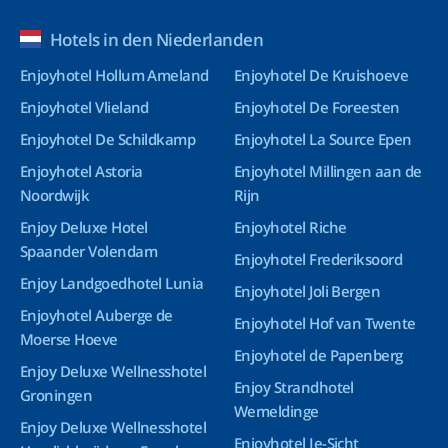
Hotels in den Niederlanden
Enjoyhotel Hollum Ameland
Enjoyhotel De Kruishoeve
Enjoyhotel Vlieland
Enjoyhotel De Foreesten
Enjoyhotel De Schildkamp
Enjoyhotel La Source Epen
Enjoyhotel Astoria
Enjoyhotel Millingen aan de
Noordwijk
Rijn
Enjoy Deluxe Hotel
Enjoyhotel Riche
Spaander Volendam
Enjoyhotel Frederiksoord
Enjoy Landgoedhotel Lunia
Enjoyhotel Joli Bergen
Enjoyhotel Auberge de
Enjoyhotel Hof van Twente
Moerse Hoeve
Enjoyhotel de Papenberg
Enjoy Deluxe Wellnesshotel
Enjoy Strandhotel
Groningen
Wemeldinge
Enjoy Deluxe Wellnesshotel
Enjoyhotel Ie-Sicht