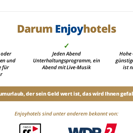
Darum
Enjoy
hotels
✓
 oder
Jeden Abend
Hohe 
ten und
Unterhaltungsprogramm, ein
günstig
 für
Abend mit Live-Musik
ist 
r
umurlaub, der sein Geld wert ist, das wird Ihnen gefal
Enjoyhotels sind unter anderem bekannt von: