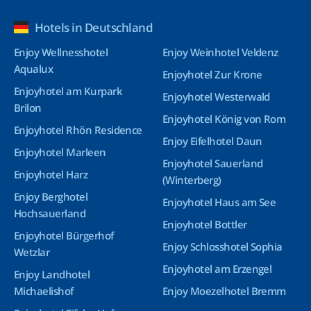
Hotels in Deutschland
Enjoy Wellnesshotel
Enjoy Weinhotel Veldenz
Aqualux
Enjoyhotel Zur Krone
Enjoyhotel am Kurpark
Enjoyhotel Westerwald
Brilon
Enjoyhotel König von Rom
Enjoyhotel Rhön Residence
Enjoy Eifelhotel Daun
Enjoyhotel Marleen
Enjoyhotel Sauerland
Enjoyhotel Harz
(Winterberg)
Enjoy Berghotel
Enjoyhotel Haus am See
Hochsauerland
Enjoyhotel Bottler
Enjoyhotel Bürgerhof
Enjoy Schlosshotel Sophia
Wetzlar
Enjoyhotel am Erzengel
Enjoy Landhotel
Michaelishof
Enjoy Moezelhotel Bremm