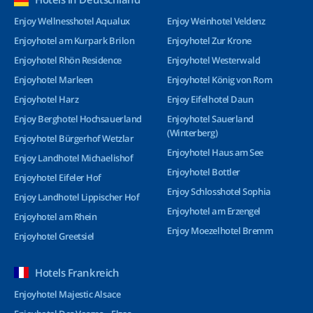
Enjoy Wellnesshotel Aqualux
Enjoy Weinhotel Veldenz
Enjoyhotel am Kurpark Brilon
Enjoyhotel Zur Krone
Enjoyhotel Rhön Residence
Enjoyhotel Westerwald
Enjoyhotel Marleen
Enjoyhotel König von Rom
Enjoyhotel Harz
Enjoy Eifelhotel Daun
Enjoy Berghotel Hochsauerland
Enjoyhotel Sauerland
(Winterberg)
Enjoyhotel Bürgerhof Wetzlar
Enjoyhotel Haus am See
Enjoy Landhotel Michaelishof
Enjoyhotel Bottler
Enjoyhotel Eifeler Hof
Enjoy Schlosshotel Sophia
Enjoy Landhotel Lippischer Hof
Enjoyhotel am Erzengel
Enjoyhotel am Rhein
Enjoy Moezelhotel Bremm
Enjoyhotel Greetsiel
Hotels Frankreich
Enjoyhotel Majestic Alsace