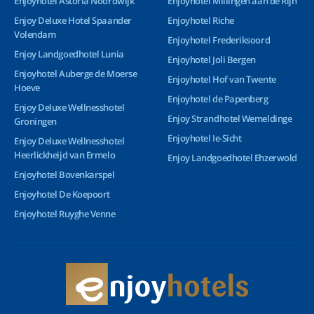
Enjoyhotel Astoria Noordwijk
Enjoyhotel Millingen aan de Rijn
Enjoy Deluxe Hotel Spaander
Enjoyhotel Riche
Volendam
Enjoyhotel Frederiksoord
Enjoy Landgoedhotel Lunia
Enjoyhotel Joli Bergen
Enjoyhotel Auberge de Moerse
Enjoyhotel Hof van Twente
Hoeve
Enjoyhotel de Papenberg
Enjoy Deluxe Wellnesshotel
Enjoy Strandhotel Wemeldinge
Groningen
Enjoyhotel Ie-Sicht
Enjoy Deluxe Wellnesshotel
Heerlickheijd van Ermelo
Enjoy Landgoedhotel Ehzerwold
Enjoyhotel Bovenkarspel
Enjoyhotel De Koepoort
Enjoyhotel Ruyghe Venne