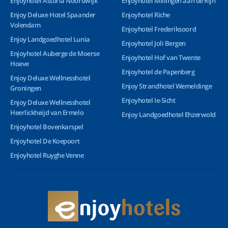
Enjoyhotel Astoria Noordwijk
Enjoyhotel Millingen aan de Rijn
Enjoy Deluxe Hotel Spaander
Enjoyhotel Riche
Volendam
Enjoyhotel Frederiksoord
Enjoy Landgoedhotel Lunia
Enjoyhotel Joli Bergen
Enjoyhotel Auberge de Moerse
Enjoyhotel Hof van Twente
Hoeve
Enjoyhotel de Papenberg
Enjoy Deluxe Wellnesshotel
Enjoy Strandhotel Wemeldinge
Groningen
Enjoyhotel Ie-Sicht
Enjoy Deluxe Wellnesshotel
Heerlickheijd van Ermelo
Enjoy Landgoedhotel Ehzerwold
Enjoyhotel Bovenkarspel
Enjoyhotel De Koepoort
Enjoyhotel Ruyghe Venne