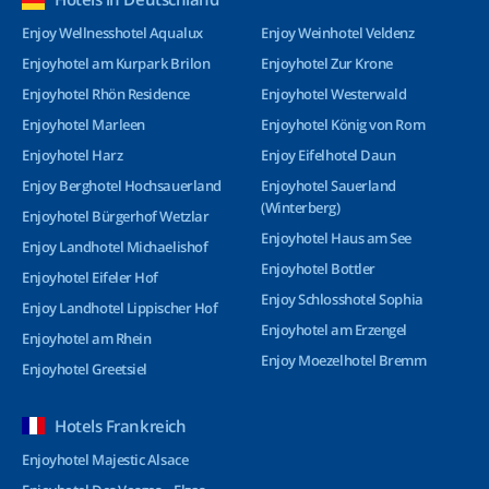
Enjoy Wellnesshotel Aqualux
Enjoy Weinhotel Veldenz
Enjoyhotel am Kurpark Brilon
Enjoyhotel Zur Krone
Enjoyhotel Rhön Residence
Enjoyhotel Westerwald
Enjoyhotel Marleen
Enjoyhotel König von Rom
Enjoyhotel Harz
Enjoy Eifelhotel Daun
Enjoy Berghotel Hochsauerland
Enjoyhotel Sauerland
(Winterberg)
Enjoyhotel Bürgerhof Wetzlar
Enjoyhotel Haus am See
Enjoy Landhotel Michaelishof
Enjoyhotel Bottler
Enjoyhotel Eifeler Hof
Enjoy Schlosshotel Sophia
Enjoy Landhotel Lippischer Hof
Enjoyhotel am Erzengel
Enjoyhotel am Rhein
Enjoy Moezelhotel Bremm
Enjoyhotel Greetsiel
Hotels Frankreich
Enjoyhotel Majestic Alsace