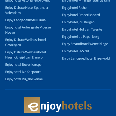
Enjoyhotel Astoria Noordwijk
Enjoyhotel Millingen aan de Rijn
Enjoy Deluxe Hotel Spaander
Enjoyhotel Riche
Volendam
Enjoyhotel Frederiksoord
Enjoy Landgoedhotel Lunia
Enjoyhotel Joli Bergen
Enjoyhotel Auberge de Moerse
Enjoyhotel Hof van Twente
Hoeve
Enjoyhotel de Papenberg
Enjoy Deluxe Wellnesshotel
Enjoy Strandhotel Wemeldinge
Groningen
Enjoyhotel Ie-Sicht
Enjoy Deluxe Wellnesshotel
Heerlickheijd van Ermelo
Enjoy Landgoedhotel Ehzerwold
Enjoyhotel Bovenkarspel
Enjoyhotel De Koepoort
Enjoyhotel Ruyghe Venne