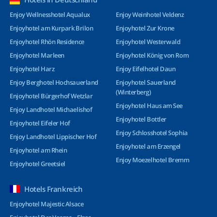
Enjoy Wellnesshotel Aqualux
Enjoy Weinhotel Veldenz
Enjoyhotel am Kurpark Brilon
Enjoyhotel Zur Krone
Enjoyhotel Rhön Residence
Enjoyhotel Westerwald
Enjoyhotel Marleen
Enjoyhotel König von Rom
Enjoyhotel Harz
Enjoy Eifelhotel Daun
Enjoy Berghotel Hochsauerland
Enjoyhotel Sauerland
(Winterberg)
Enjoyhotel Bürgerhof Wetzlar
Enjoyhotel Haus am See
Enjoy Landhotel Michaelishof
Enjoyhotel Bottler
Enjoyhotel Eifeler Hof
Enjoy Schlosshotel Sophia
Enjoy Landhotel Lippischer Hof
Enjoyhotel am Erzengel
Enjoyhotel am Rhein
Enjoy Moezelhotel Bremm
Enjoyhotel Greetsiel
Hotels Frankreich
Enjoyhotel Majestic Alsace