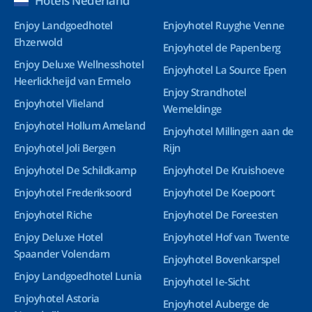
Hotels Nederland
Enjoy Landgoedhotel
Enjoyhotel Ruyghe Venne
Ehzerwold
Enjoyhotel de Papenberg
Enjoy Deluxe Wellnesshotel
Enjoyhotel La Source Epen
Heerlickheijd van Ermelo
Enjoy Strandhotel
Enjoyhotel Vlieland
Wemeldinge
Enjoyhotel Hollum Ameland
Enjoyhotel Millingen aan de
Enjoyhotel Joli Bergen
Rijn
Enjoyhotel De Schildkamp
Enjoyhotel De Kruishoeve
Enjoyhotel Frederiksoord
Enjoyhotel De Koepoort
Enjoyhotel Riche
Enjoyhotel De Foreesten
Enjoy Deluxe Hotel
Enjoyhotel Hof van Twente
Spaander Volendam
Enjoyhotel Bovenkarspel
Enjoy Landgoedhotel Lunia
Enjoyhotel Ie-Sicht
Enjoyhotel Astoria
Enjoyhotel Auberge de