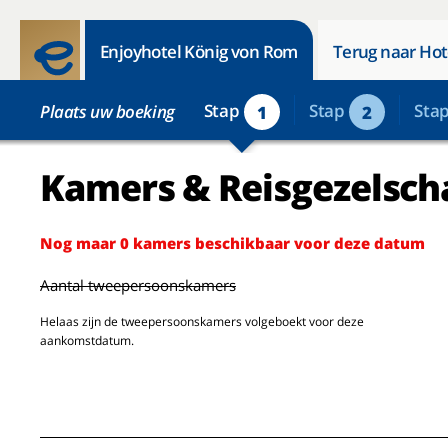
Enjoyhotel König von Rom
Terug naar Hot
Stap
Stap
Sta
Plaats uw boeking
1
2
Kamers & Reisgezelsch
Nog maar 0 kamers beschikbaar voor deze datum
Aantal tweepersoonskamers
Helaas zijn de tweepersoonskamers volgeboekt voor deze
aankomstdatum.