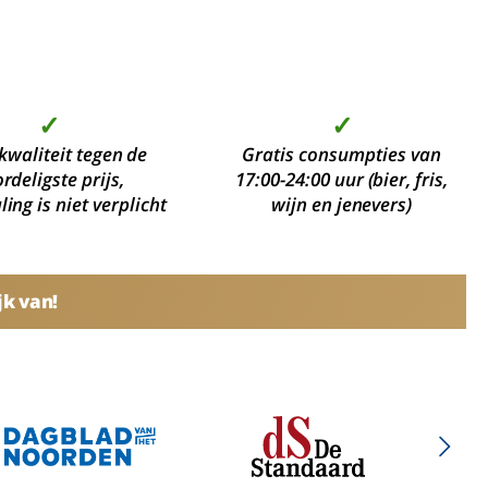
✓
✓
kwaliteit tegen de
Gratis consumpties van
rdeligste prijs,
17:00-24:00 uur (bier, fris,
ing is niet verplicht
wijn en jenevers)
jk van!