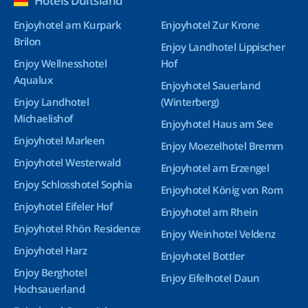
Hotels Duitsland
Enjoyhotel am Kurpark
Enjoyhotel Zur Krone
Brilon
Enjoy Landhotel Lippischer
Enjoy Wellnesshotel
Hof
Aqualux
Enjoyhotel Sauerland
Enjoy Landhotel
(Winterberg)
Michaelishof
Enjoyhotel Haus am See
Enjoyhotel Marleen
Enjoy Moezelhotel Bremm
Enjoyhotel Westerwald
Enjoyhotel am Erzengel
Enjoy Schlosshotel Sophia
Enjoyhotel König von Rom
Enjoyhotel Eifeler Hof
Enjoyhotel am Rhein
Enjoyhotel Rhön Residence
Enjoy Weinhotel Veldenz
Enjoyhotel Harz
Enjoyhotel Bottler
Enjoy Berghotel
Enjoy Eifelhotel Daun
Hochsauerland