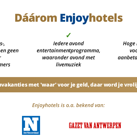
Dáárom
Enjoy
hotels
✓
s-,
Iedere avond
Hoge 
 en geen
entertainmentprogramma,
voo
r
waaronder avond met
aanbetal
mers
livemuziek
akanties met 'waar' voor je geld, daar word je vroli
Enjoyhotels is o.a. bekend van: