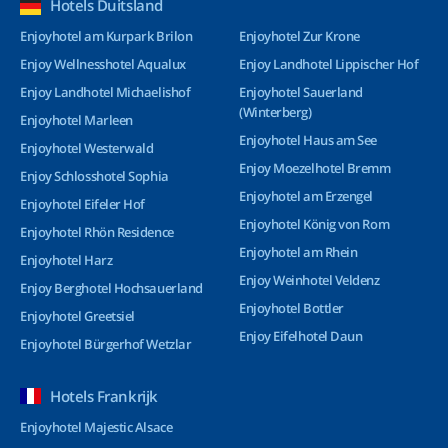
Hotels Duitsland
Enjoyhotel am Kurpark Brilon
Enjoyhotel Zur Krone
Enjoy Wellnesshotel Aqualux
Enjoy Landhotel Lippischer Hof
Enjoy Landhotel Michaelishof
Enjoyhotel Sauerland
(Winterberg)
Enjoyhotel Marleen
Enjoyhotel Haus am See
Enjoyhotel Westerwald
Enjoy Moezelhotel Bremm
Enjoy Schlosshotel Sophia
Enjoyhotel am Erzengel
Enjoyhotel Eifeler Hof
Enjoyhotel König von Rom
Enjoyhotel Rhön Residence
Enjoyhotel am Rhein
Enjoyhotel Harz
Enjoy Weinhotel Veldenz
Enjoy Berghotel Hochsauerland
Enjoyhotel Bottler
Enjoyhotel Greetsiel
Enjoy Eifelhotel Daun
Enjoyhotel Bürgerhof Wetzlar
Hotels Frankrijk
Enjoyhotel Majestic Alsace