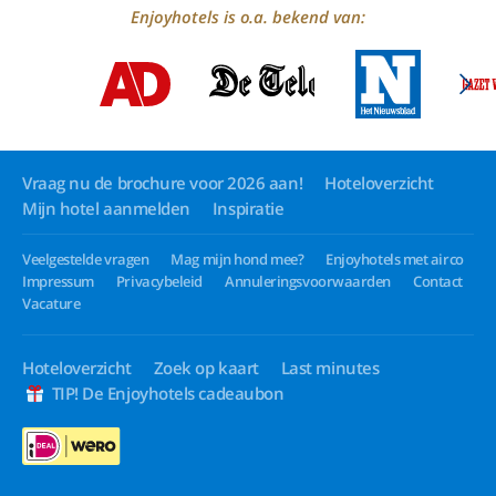
Enjoyhotels is o.a. bekend van:
Vraag nu de brochure voor 2026 aan!
Hoteloverzicht
Mijn hotel aanmelden
Inspiratie
Veelgestelde vragen
Mag mijn hond mee?
Enjoyhotels met airco
Impressum
Privacybeleid
Annuleringsvoorwaarden
Contact
Vacature
Hoteloverzicht
Zoek op kaart
Last minutes
TIP! De Enjoyhotels cadeaubon