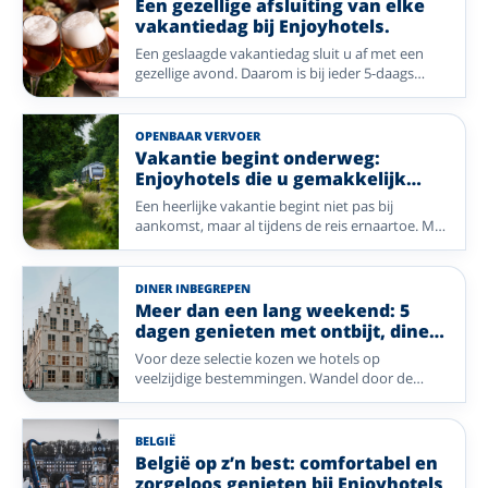
Een gezellige afsluiting van elke
vakantiedag bij Enjoyhotels.
Een geslaagde vakantiedag sluit u af met een
gezellige avond. Daarom is bij ieder 5-daags
alles-inclusief-arrangement van Enjoyhotels een
avondprogramma inbegrepen. Van live muziek
en bingo tot een ontspannen wandeling of een
OPENBAAR VERVOER
wijnproeverij: elk hotel geeft hier zijn eigen
Vakantie begint onderweg:
invulling aan. Op deze pagina vergelijkt u acht
Enjoyhotels die u gemakkelijk
hotels in Nederland, België en Duitsland met
bereikt met het OV
Een heerlijke vakantie begint niet pas bij
ieder een eigen, sfeervol avondprogramma.
aankomst, maar al tijdens de reis ernaartoe. Met
deze selectie Enjoyhotels reist u comfortabel
met het openbaar vervoer naar bijzondere
bestemmingen zoals de Belgische kust, het
DINER INBEGREPEN
rustige noorden en de prachtige
Meer dan een lang weekend: 5
Waddeneilanden. Of u nu wilt uitwaaien aan zee,
dagen genieten met ontbijt, diner
genieten van eilandrust of de charme van het
en meer
Voor deze selectie kozen we hotels op
Groningse landschap wilt ontdekken: uw
veelzijdige bestemmingen. Wandel door de
vakantie is eenvoudig bereikbaar zonder dat u
uitgestrekte natuur van de Ardennen en Ermelo,
zelf hoeft te rijden. Stap ontspannen in de trein,
geniet van de rust op Vlieland, ontdek de
laat de reis aan u voorbijgaan en geniet vanaf
historische charme van Enkhuizen en Mechelen,
het eerste moment van uw verblijf.
BELGIË
of waai heerlijk uit aan zee in Blankenberge. Ook
België op z’n best: comfortabel en
het gezellige Bocholt biedt volop mogelijkheden
zorgeloos genieten bij Enjoyhotels