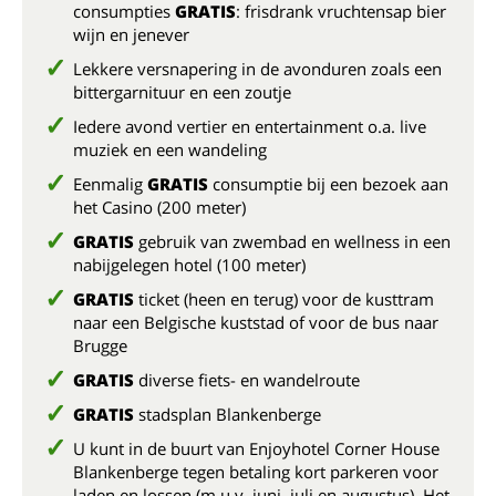
consumpties
GRATIS
: frisdrank vruchtensap bier
wijn en jenever
Lekkere versnapering in de avonduren zoals een
bittergarnituur en een zoutje
Iedere avond vertier en entertainment o.a. live
muziek en een wandeling
Eenmalig
GRATIS
consumptie bij een bezoek aan
het Casino (200 meter)
GRATIS
gebruik van zwembad en wellness in een
nabijgelegen hotel (100 meter)
GRATIS
ticket (heen en terug) voor de kusttram
naar een Belgische kuststad of voor de bus naar
Brugge
GRATIS
diverse fiets- en wandelroute
GRATIS
stadsplan Blankenberge
U kunt in de buurt van Enjoyhotel Corner House
Blankenberge tegen betaling kort parkeren voor
laden en lossen (m.u.v. juni, juli en augustus). Het