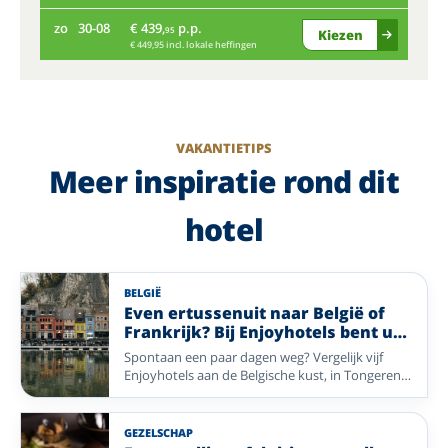
wo
zo
30-08
€ 439,
p.p.
95
Kiezen
€ 449,95 incl. lokale heffingen
zo
VAKANTIETIPS
Meer inspiratie rond dit
hotel
BELGIË
Even ertussenuit naar België of
Frankrijk? Bij Enjoyhotels bent u
altijd welkom.
Spontaan een paar dagen weg? Vergelijk vijf
Enjoyhotels aan de Belgische kust, in Tongeren
en de Ardennen of in de Franse Elzas, allemaal
met een 5-daags alles-inclusief-arrangement.
GEZELSCHAP