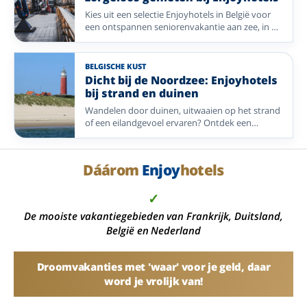
voor een ontspannen verblijf. Welke
Kies uit een selectie Enjoyhotels in België voor
bestemming u ook kiest, u bent verzekerd van
een ontspannen seniorenvakantie aan zee, in de
een compleet verzorgd verblijf waarbij comfort,
Ardennen of midden in een historische stad.
gastvrijheid en genieten centraal staan.
Vergelijk sfeer, ligging, liftvoorzieningen en
eenpersoonskamers.
BELGISCHE KUST
Dicht bij de Noordzee: Enjoyhotels
bij strand en duinen
Wandelen door duinen, uitwaaien op het strand
of een eilandgevoel ervaren? Ontdek een
selectie Enjoyhotels dicht bij de Noordzee in
Nederland, België en Duitsland.
Dáárom
Enjoy
hotels
✓
De mooiste vakantiegebieden van Frankrijk, Duitsland,
België en Nederland
Droomvakanties met 'waar' voor je geld, daar
word je vrolijk van!