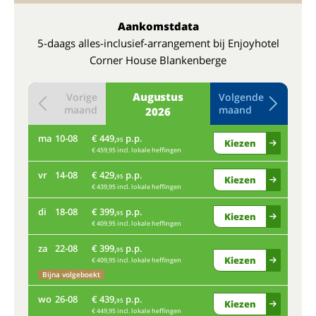
Aankomstdata
5-daags alles-inclusief-arrangement bij Enjoyhotel
Corner House Blankenberge
Augustus
Vorige
Volgende
maand
maand
2026
ma
10-08
€ 449,
p.p.
do
95
Kiezen
€ 459,95 incl. lokale heffingen
vr
14-08
€ 429,
p.p.
ma
95
Kiezen
€ 439,95 incl. lokale heffingen
di
18-08
€ 399,
p.p.
vr
95
Kiezen
€ 409,95 incl. lokale heffingen
za
22-08
€ 399,
p.p.
di
95
Kiezen
€ 409,95 incl. lokale heffingen
Bijna volgeboekt
za
wo
26-08
€ 439,
p.p.
95
Kiezen
€ 449,95 incl. lokale heffingen