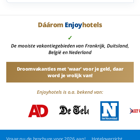
Dáárom
Enjoy
hotels
✓
De mooiste vakantiegebieden van Frankrijk, Duitsland,
België en Nederland
Droomvakanties met 'waar' voor je geld, daar
word je vrolijk van!
Enjoyhotels is o.a. bekend van:
Vraag nu de brochure voor 2026 aan!
Hoteloverzicht