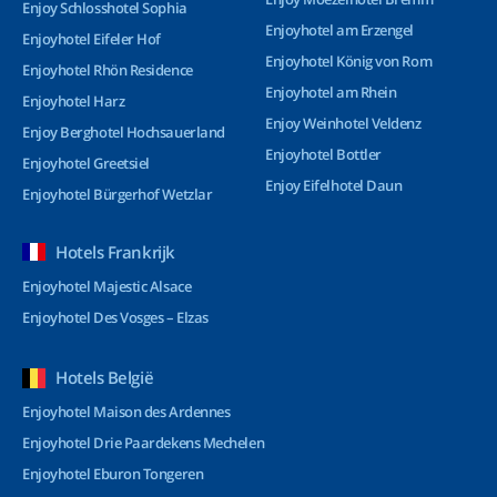
Enjoy Schlosshotel Sophia
Enjoyhotel am Erzengel
Enjoyhotel Eifeler Hof
Enjoyhotel König von Rom
Enjoyhotel Rhön Residence
Enjoyhotel am Rhein
Enjoyhotel Harz
Enjoy Weinhotel Veldenz
Enjoy Berghotel Hochsauerland
Enjoyhotel Bottler
Enjoyhotel Greetsiel
Enjoy Eifelhotel Daun
Enjoyhotel Bürgerhof Wetzlar
Hotels Frankrijk
Enjoyhotel Majestic Alsace
Enjoyhotel Des Vosges – Elzas
Hotels België
Enjoyhotel Maison des Ardennes
Enjoyhotel Drie Paardekens Mechelen
Enjoyhotel Eburon Tongeren