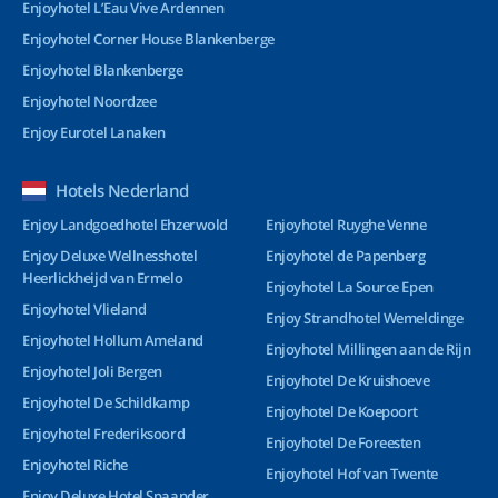
Enjoyhotel L’Eau Vive Ardennen
Enjoyhotel Corner House Blankenberge
Enjoyhotel Blankenberge
Enjoyhotel Noordzee
Enjoy Eurotel Lanaken
Hotels Nederland
Enjoy Landgoedhotel Ehzerwold
Enjoyhotel Ruyghe Venne
Enjoy Deluxe Wellnesshotel
Enjoyhotel de Papenberg
Heerlickheijd van Ermelo
Enjoyhotel La Source Epen
Enjoyhotel Vlieland
Enjoy Strandhotel Wemeldinge
Enjoyhotel Hollum Ameland
Enjoyhotel Millingen aan de Rijn
Enjoyhotel Joli Bergen
Enjoyhotel De Kruishoeve
Enjoyhotel De Schildkamp
Enjoyhotel De Koepoort
Enjoyhotel Frederiksoord
Enjoyhotel De Foreesten
Enjoyhotel Riche
Enjoyhotel Hof van Twente
Enjoy Deluxe Hotel Spaander