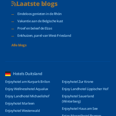
Laatste blogs
Eindeloos genieten in de Rhön
Vakantie aan de Belgische kust
Proef en beleef de Elzas
Enkhuizen, parel van West-Friesland
Alle blogs
Hotels Duitsland
Enjoyhotel am Kurpark Brilon
Enjoyhotel Zur Krone
Enjoy Wellnesshotel Aqualux
Enjoy Landhotel Lippischer Hof
Enjoy Landhotel Michaelishof
Enjoyhotel Sauerland
(Winterberg)
Enjoyhotel Marleen
Enjoyhotel Haus am See
Enjoyhotel Westerwald
Enjoy Moezelhotel Bremm