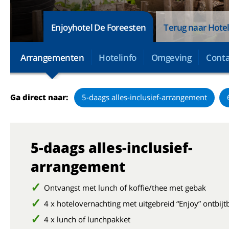
Enjoyhotel De Foreesten
Terug naar Hotel
Arrangementen
Hotelinfo
Omgeving
Conta
Ga direct naar:
5-daags alles-inclusief-arrangement
5-daags alles-inclusief-
arrangement
Ontvangst met lunch of koffie/thee met gebak
4 x hotelovernachting met uitgebreid “Enjoy” ontbij
4 x lunch of lunchpakket