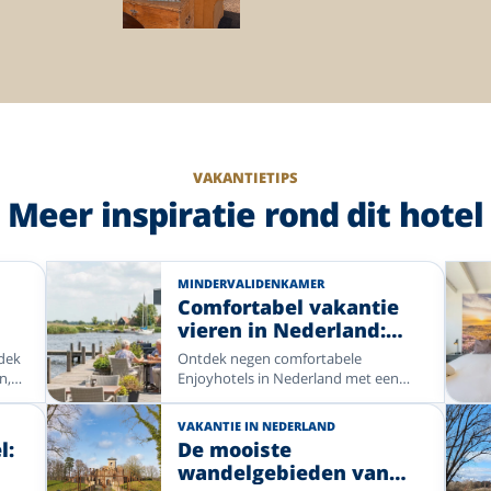
VAKANTIETIPS
Meer inspiratie rond dit hotel
MINDERVALIDENKAMER
Comfortabel vakantie
vieren in Nederland:
s
Enjoyhotels met
tdek
Ontdek negen comfortabele
mindervalidekamers
n,
Enjoyhotels in Nederland met een
 de
mindervalidenkamer. Van de frisse
zeelucht aan de kust tot de rust van
VAKANTIE IN NEDERLAND
n de
de Veluwe, Friesland, Bergen, de
l:
De mooiste
oor
Betuwe en de Achterhoek: kies uw
wandelgebieden van
m de
favoriete bestemming en geniet