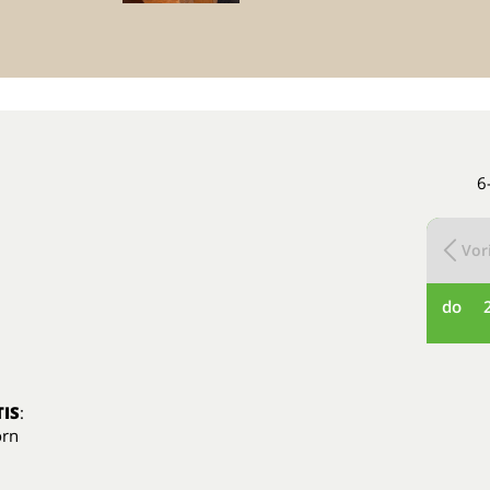
6
Vori
do
IS
:
orn