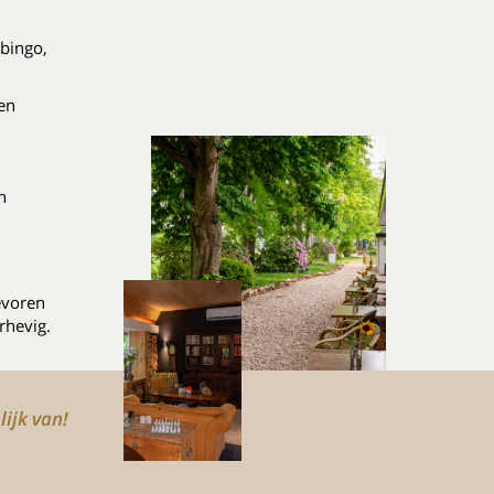
 bingo,
en
n
evoren
rhevig.
lijk van!