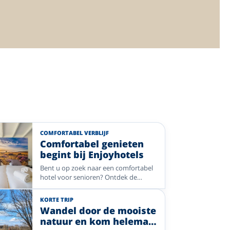
COMFORTABEL VERBLIJF
Comfortabel genieten
begint bij Enjoyhotels
Bent u op zoek naar een comfortabel
hotel voor senioren? Ontdek de
veelzijdige selectie Enjoyhotels met
een lift, toegankelijke kamers en
KORTE TRIP
eenpersoonskamers. Kies voor een
Wandel door de mooiste
ontspannen verblijf in de natuur, een
natuur en kom helemaal
wellnesshotel of een gezellige