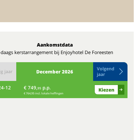
Aankomstdata
-daags kerstarrangement bij Enjoyhotel De Foreesten
Volgend
g jaar
December
2026
jaar
24-12
€ 749,
p.p.
vr
95
Kiezen
€ 764,95 incl. lokale heffingen