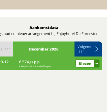
Aankomstdata
s oud en nieuw arrangement bij Enjoyhotel De Foreesten
Volgend
g jaar
December
2026
jaar
29-12
€ 574,
p.p.
wo
95
Kiezen
€ 586,95 incl. lokale heffingen