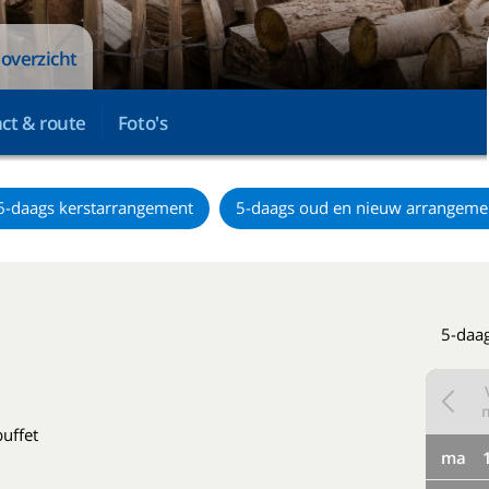
overzicht
ct & route
Foto's
6-daags kerstarrangement
5-daags oud en nieuw arrangeme
5-daag
tbuffet
ma