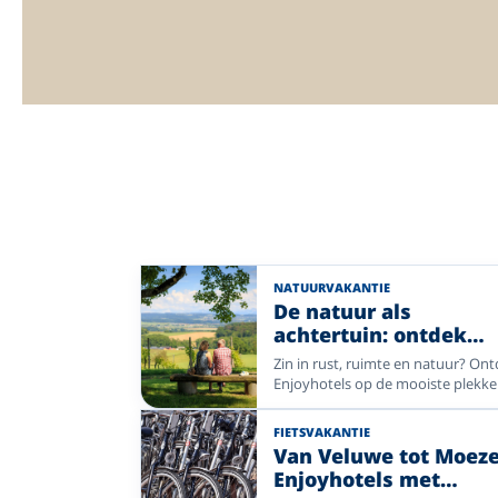
NATUURVAKANTIE
De natuur als
achtertuin: ontdek
sfeervolle Enjoyhotel
Zin in rust, ruimte en natuur? On
Enjoyhotels op de mooiste plekke
van de Veluwe en Achterhoek tot
Wadden, het Sauerland, de
FIETSVAKANTIE
Lüneburger Heide, de Ardennen e
Van Veluwe tot Moeze
Franse Noord-Vogezen. Wandel d
Enjoyhotels met
bossen en over heidevelden, ade