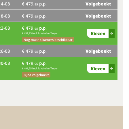
14-08
€ 479,
p.p.
Volgeboekt
ma
95
18-08
€ 479,
p.p.
Volgeboekt
vr
95
22-08
€ 479,
p.p.
di
95
Kiezen
€ 491,95 incl. lokale heffingen
za
Nog maar 4 kamers beschikbaar
26-08
€ 479,
p.p.
Volgeboekt
wo
95
30-08
€ 479,
p.p.
95
Kiezen
€ 491,95 incl. lokale heffingen
zo
Bijna volgeboekt