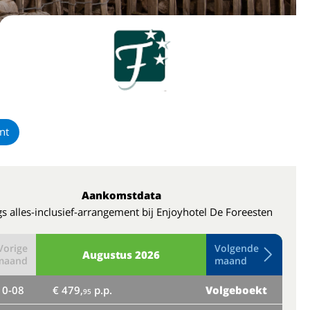
nt
Aankomstdata
s alles-inclusief-arrangement bij Enjoyhotel De Foreesten
Vorige
Volgende
Augustus
2026
maand
maand
10-08
€ 479,
p.p.
Volgeboekt
do
95