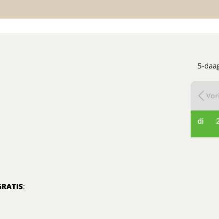
5-daag
Vori
di
GRATIS
: