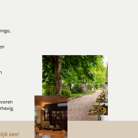
ingo,
en
n
evoren
rhevig.
lijk van!