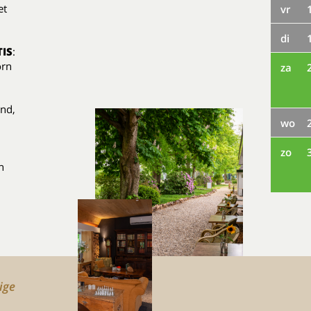
fet
vr
di
IS
:
korn
za
nd,
wo
zo
n
ige