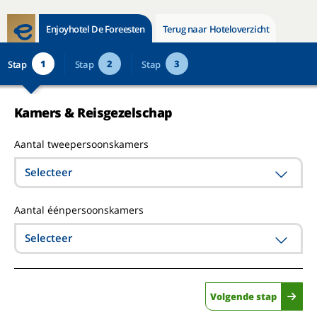
Enjoyhotel De Foreesten
Terug naar Hoteloverzicht
1
2
3
Stap
Stap
Stap
Kamers & Reisgezelschap
Aantal tweepersoonskamers
Selecteer
Aantal éénpersoonskamers
Selecteer
Volgende stap