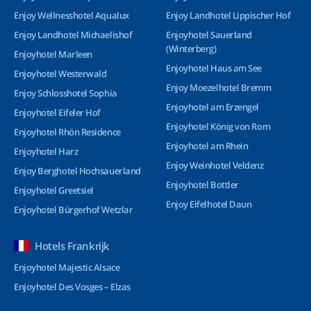
Enjoy Wellnesshotel Aqualux
Enjoy Landhotel Lippischer Hof
Enjoy Landhotel Michaelishof
Enjoyhotel Sauerland
(Winterberg)
Enjoyhotel Marleen
Enjoyhotel Haus am See
Enjoyhotel Westerwald
Enjoy Moezelhotel Bremm
Enjoy Schlosshotel Sophia
Enjoyhotel am Erzengel
Enjoyhotel Eifeler Hof
Enjoyhotel König von Rom
Enjoyhotel Rhön Residence
Enjoyhotel am Rhein
Enjoyhotel Harz
Enjoy Weinhotel Veldenz
Enjoy Berghotel Hochsauerland
Enjoyhotel Bottler
Enjoyhotel Greetsiel
Enjoy Eifelhotel Daun
Enjoyhotel Bürgerhof Wetzlar
Hotels Frankrijk
Enjoyhotel Majestic Alsace
Enjoyhotel Des Vosges – Elzas