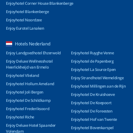
Enjoyhotel Corner House Blankenberge
Enjoyhotel Blankenberge
Enjoyhotel Noordzee
Enjoy Eurotel Lanaken
Hotels Nederland
Enjoy Landgoedhotel Ehzerwold
Enjoyhotel Ruyghe Venne
Enjoy Deluxe Wellnesshotel
Enjoyhotel de Papenberg
Heerlickheijd van Ermelo
Enjoyhotel La Source Epen
Enjoyhotel Vlieland
Enjoy Strandhotel Wemeldinge
Enjoyhotel Hollum Ameland
Enjoyhotel Millingen aan de Rijn
Enjoyhotel Joli Bergen
Enjoyhotel De Kruishoeve
Enjoyhotel De Schildkamp
Enjoyhotel De Koepoort
Enjoyhotel Frederiksoord
Enjoyhotel De Foreesten
Enjoyhotel Riche
Enjoyhotel Hof van Twente
Enjoy Deluxe Hotel Spaander
Enjoyhotel Bovenkarspel
Volendam