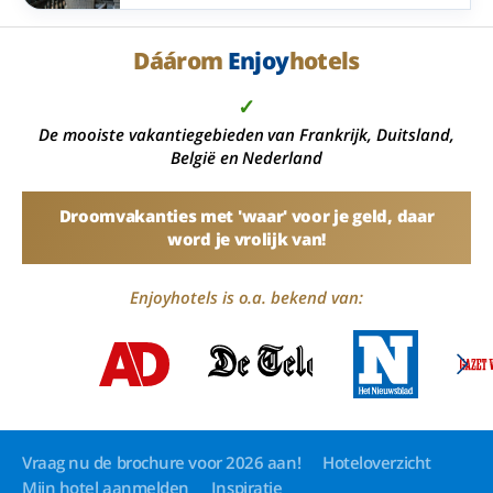
terras in onder meer Ameland, Groningen, de
Belgische kust, de Ardennen, de Rijnstreek, het
Teutoburgerwoud, de Rhön, de Vogelsberg en
Dáárom
Enjoy
hotels
het (Hoch)Sauerland.
✓
De mooiste vakantiegebieden van Frankrijk, Duitsland,
België en Nederland
Droomvakanties met 'waar' voor je geld, daar
word je vrolijk van!
Enjoyhotels is o.a. bekend van:
Vraag nu de brochure voor 2026 aan!
Hoteloverzicht
Mijn hotel aanmelden
Inspiratie