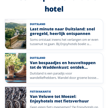
hotel
DUITSLAND
Last minute naar Duitsland: snel
geregeld, heerlijk ontspannen
Soms ontstaat ineens het verlangen om er even
tussenuit te gaan. Bij Enjoyhotels boekt u
eenvoudig een ontspannen vakantie naar
Duitsland, met een comfortabel verblijf, gezellige
sfeer en veel geregeld. Ontdek sfeervolle
DUITSLAND
bestemmingen en geniet binnenkort al van een
Van bospaadjes en heuveltoppen
heerlijke vakantie.
tot de Waddenkust: ontdek
Duitsland te voet
Duitsland is een paradijs voor
wandelliefhebbers. Wandel door groene bossen,
over rustige paden en langs prachtige
landschappen in regio’s als het Sauerland, de
Harz, Eifel en Rhön. Ook het Lahntal en de
FIETSVAKANTIE
Waddenkust laten u genieten van verrassende
Van Veluwe tot Moezel:
natuur en mooie wandelroutes. Met een
Enjoyhotels met fietsverhuur
comfortabel Enjoyhotel als uitvalsbasis ontdekt
Geen eigen fiets meenemen? De Enjoyhotels op