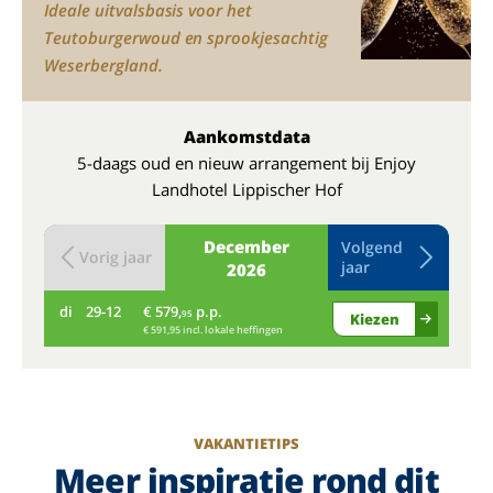
Ideale uitvalsbasis voor het
Teutoburgerwoud en sprookjesachtig
Weserbergland.
Aankomstdata
5-daags oud en nieuw arrangement bij Enjoy
Landhotel Lippischer Hof
December
Volgend
Vorig jaar
jaar
2026
di
29-12
€ 579,
p.p.
wo
95
Kiezen
€ 591,95 incl. lokale heffingen
VAKANTIETIPS
Meer inspiratie rond dit