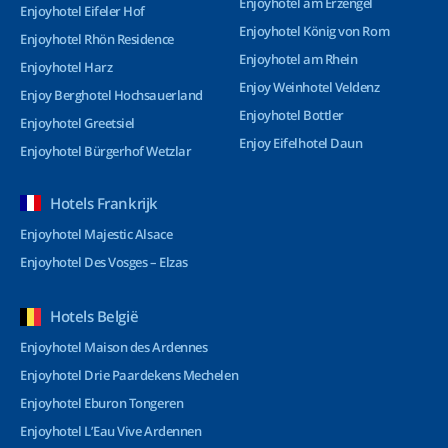
Enjoyhotel am Erzengel
Enjoyhotel Eifeler Hof
Enjoyhotel König von Rom
Enjoyhotel Rhön Residence
Enjoyhotel am Rhein
Enjoyhotel Harz
Enjoy Weinhotel Veldenz
Enjoy Berghotel Hochsauerland
Enjoyhotel Bottler
Enjoyhotel Greetsiel
Enjoy Eifelhotel Daun
Enjoyhotel Bürgerhof Wetzlar
Hotels Frankrijk
Enjoyhotel Majestic Alsace
Enjoyhotel Des Vosges – Elzas
Hotels België
Enjoyhotel Maison des Ardennes
Enjoyhotel Drie Paardekens Mechelen
Enjoyhotel Eburon Tongeren
Enjoyhotel L’Eau Vive Ardennen