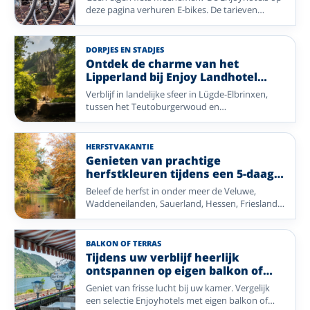
u de mooiste plekken op uw eigen tempo en
deze pagina verhuren E-bikes. De tarieven
combineert u actief bezig zijn met heerlijk
verschillen per hotel. Kies een fietsregio in
ontspannen.
Nederland of Duitsland, van kust en rivierdal tot
bos en heide.
DORPJES EN STADJES
Ontdek de charme van het
Lipperland bij Enjoy Landhotel
Lippischer Hof
Verblijf in landelijke sfeer in Lügde-Elbrinxen,
tussen het Teutoburgerwoud en
Weserbergland. Een fijne keuze voor wandelen,
fietsen en uitstapjes naar historische plaatsen.
HERFSTVAKANTIE
Genieten van prachtige
herfstkleuren tijdens een 5-daags
alles-inclusief-arrangement
Beleef de herfst in onder meer de Veluwe,
Waddeneilanden, Sauerland, Hessen, Friesland,
Betuwe en Duitsland. Ideaal voor wandelen,
uitwaaien en ontspannen.
BALKON OF TERRAS
Tijdens uw verblijf heerlijk
ontspannen op eigen balkon of
terras
Geniet van frisse lucht bij uw kamer. Vergelijk
een selectie Enjoyhotels met eigen balkon of