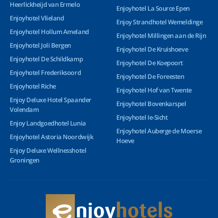
Heerlickheijd van Ermelo
Enjoyhotel La Source Epen
Enjoyhotel Vlieland
Enjoy Strandhotel Wemeldinge
Enjoyhotel Hollum Ameland
Enjoyhotel Millingen aan de Rijn
Enjoyhotel Joli Bergen
Enjoyhotel De Kruishoeve
Enjoyhotel De Schildkamp
Enjoyhotel De Koepoort
Enjoyhotel Frederiksoord
Enjoyhotel De Foreesten
Enjoyhotel Riche
Enjoyhotel Hof van Twente
Enjoy Deluxe Hotel Spaander
Enjoyhotel Bovenkarspel
Volendam
Enjoyhotel Ie-Sicht
Enjoy Landgoedhotel Lunia
Enjoyhotel Auberge de Moerse
Enjoyhotel Astoria Noordwijk
Hoeve
Enjoy Deluxe Wellnesshotel
Groningen