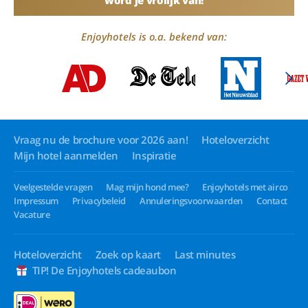
word je vrolijk van!
Enjoyhotels is o.a. bekend van:
Vraag nu de brochure voor 2026 aan!
Hoteloverzicht
Mijn hotel aanmelden
Inspiratie
Veelgestelde vragen
Mag mijn hond mee?
Enjoyhotels met airco
Impressum
Privacybeleid
Annuleringsvoorwaarden
Contact
Vacature
Hoteloverzicht
Zoek op kaart
Last minutes
TIP! De Enjoyhotels cadeaubon