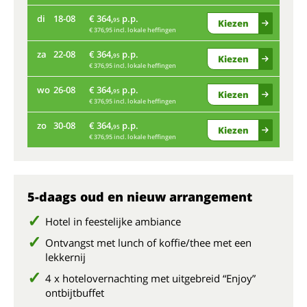
Bij
di
18-08
€ 364,
p.p.
95
Kiezen
€ 376,95 incl. lokale heffingen
vr
za
22-08
€ 364,
p.p.
95
Kiezen
€ 376,95 incl. lokale heffingen
di
wo
26-08
€ 364,
p.p.
95
Kiezen
€ 376,95 incl. lokale heffingen
za
zo
30-08
€ 364,
p.p.
95
Kiezen
€ 376,95 incl. lokale heffingen
wo
zo
5-daags oud en nieuw arrangement
Hotel in feestelijke ambiance
Ontvangst met lunch of koffie/thee met een
lekkernij
4 x hotelovernachting met uitgebreid “Enjoy”
ontbijtbuffet