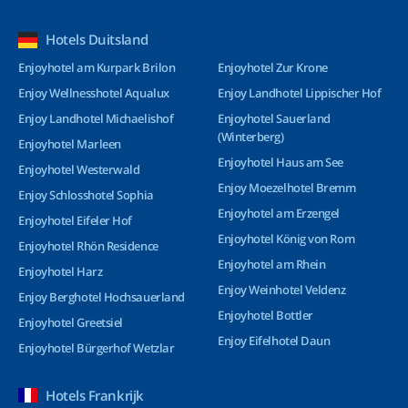
Hotels Duitsland
Enjoyhotel am Kurpark Brilon
Enjoyhotel Zur Krone
Enjoy Wellnesshotel Aqualux
Enjoy Landhotel Lippischer Hof
Enjoy Landhotel Michaelishof
Enjoyhotel Sauerland
(Winterberg)
Enjoyhotel Marleen
Enjoyhotel Haus am See
Enjoyhotel Westerwald
Enjoy Moezelhotel Bremm
Enjoy Schlosshotel Sophia
Enjoyhotel am Erzengel
Enjoyhotel Eifeler Hof
Enjoyhotel König von Rom
Enjoyhotel Rhön Residence
Enjoyhotel am Rhein
Enjoyhotel Harz
Enjoy Weinhotel Veldenz
Enjoy Berghotel Hochsauerland
Enjoyhotel Bottler
Enjoyhotel Greetsiel
Enjoy Eifelhotel Daun
Enjoyhotel Bürgerhof Wetzlar
Hotels Frankrijk