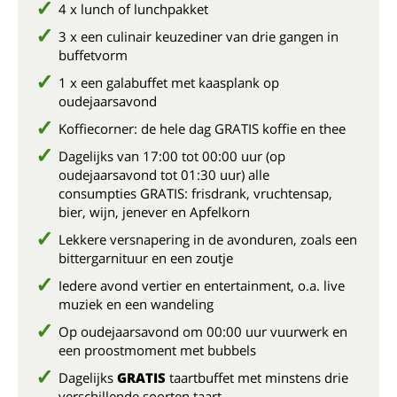
4 x lunch of lunchpakket
3 x een culinair keuzediner van drie gangen in
buffetvorm
1 x een galabuffet met kaasplank op
oudejaarsavond
Koffiecorner: de hele dag GRATIS koffie en thee
Dagelijks van 17:00 tot 00:00 uur (op
oudejaarsavond tot 01:30 uur) alle
consumpties GRATIS: frisdrank, vruchtensap,
bier, wijn, jenever en Apfelkorn
Lekkere versnapering in de avonduren, zoals een
bittergarnituur en een zoutje
Iedere avond vertier en entertainment, o.a. live
muziek en een wandeling
Op oudejaarsavond om 00:00 uur vuurwerk en
een proostmoment met bubbels
Dagelijks
GRATIS
taartbuffet met minstens drie
verschillende soorten taart