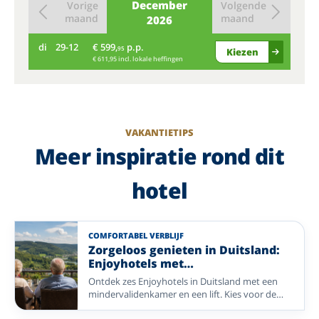
December
Vorige
Volgende
maand
maand
2026
di
29-12
€ 599,
p.p.
95
Kiezen
€ 611,95 incl. lokale heffingen
VAKANTIETIPS
Meer inspiratie rond dit
hotel
COMFORTABEL VERBLIJF
Zorgeloos genieten in Duitsland:
Enjoyhotels met
mindervalidekamers
Ontdek zes Enjoyhotels in Duitsland met een
mindervalidenkamer en een lift. Kies voor de
wijngaarden van de Moezel, de frisse zeelucht