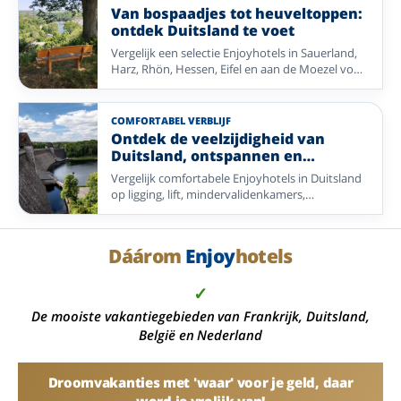
wellnesshotel of een gezellige stedentrip en
Van bospaadjes tot heuveltoppen:
geniet van een compleet verzorgd 5-daags alles-
ontdek Duitsland te voet
inclusief-arrangement.
Vergelijk een selectie Enjoyhotels in Sauerland,
Harz, Rhön, Hessen, Eifel en aan de Moezel voor
een wandelvakantie door gevarieerde natuur.
COMFORTABEL VERBLIJF
Ontdek de veelzijdigheid van
Duitsland, ontspannen en
ontzorgd met Enjoyhotels
Vergelijk comfortabele Enjoyhotels in Duitsland
op ligging, lift, mindervalidenkamers,
eenpersoonskamers en mogelijkheden voor
ontspanning.
Dáárom
Enjoy
hotels
✓
De mooiste vakantiegebieden van Frankrijk, Duitsland,
België en Nederland
Droomvakanties met 'waar' voor je geld, daar