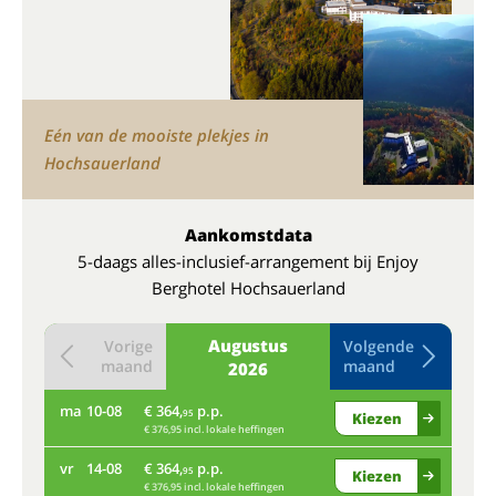
Eén van de mooiste plekjes in
Hochsauerland
Aankomstdata
5-daags alles-inclusief-arrangement bij Enjoy
Berghotel Hochsauerland
Augustus
Vorige
Volgende
maand
maand
2026
ma
10-08
€ 364,
p.p.
do
95
Kiezen
€ 376,95 incl. lokale heffingen
vr
14-08
€ 364,
p.p.
ma
95
Kiezen
€ 376,95 incl. lokale heffingen