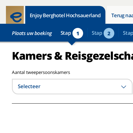
Enjoy Berghotel Hochsauerland
Terug naa
Stap
Stap
Sta
Plaats uw boeking
1
2
Kamers & Reisgezelsch
Aantal tweepersoonskamers
Selecteer