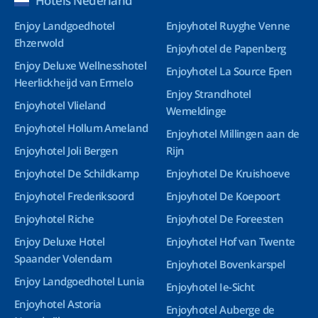
Hotels Nederland
Enjoy Landgoedhotel
Enjoyhotel Ruyghe Venne
Ehzerwold
Enjoyhotel de Papenberg
Enjoy Deluxe Wellnesshotel
Enjoyhotel La Source Epen
Heerlickheijd van Ermelo
Enjoy Strandhotel
Enjoyhotel Vlieland
Wemeldinge
Enjoyhotel Hollum Ameland
Enjoyhotel Millingen aan de
Enjoyhotel Joli Bergen
Rijn
Enjoyhotel De Schildkamp
Enjoyhotel De Kruishoeve
Enjoyhotel Frederiksoord
Enjoyhotel De Koepoort
Enjoyhotel Riche
Enjoyhotel De Foreesten
Enjoy Deluxe Hotel
Enjoyhotel Hof van Twente
Spaander Volendam
Enjoyhotel Bovenkarspel
Enjoy Landgoedhotel Lunia
Enjoyhotel Ie-Sicht
Enjoyhotel Astoria
Enjoyhotel Auberge de