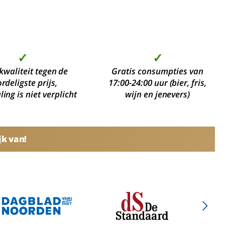
✓
✓
kwaliteit tegen de
Gratis consumpties van
rdeligste prijs,
17:00-24:00 uur (bier, fris,
ing is niet verplicht
wijn en jenevers)
jk van!