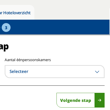
r Hoteloverzicht
p
3
ap
Aantal éénpersoonskamers
Selecteer
Volgende stap