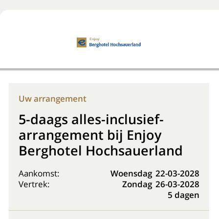
Boek nu
+31 (0) 20 225 48 80
Uw arrangement
5-daags alles-inclusief-
arrangement bij Enjoy
Berghotel Hochsauerland
Aankomst:
Woensdag
22-03-2028
Vertrek:
Zondag
26-03-2028
5 dagen