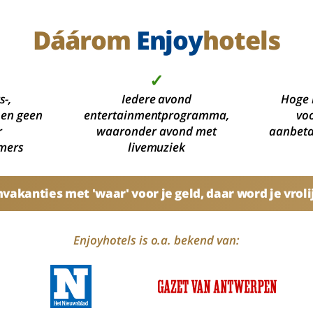
Dáárom
Enjoy
hotels
✓
s-,
Iedere avond
Hoge 
 en geen
entertainmentprogramma,
voo
r
waaronder avond met
aanbetal
mers
livemuziek
akanties met 'waar' voor je geld, daar word je vroli
Enjoyhotels is o.a. bekend van: