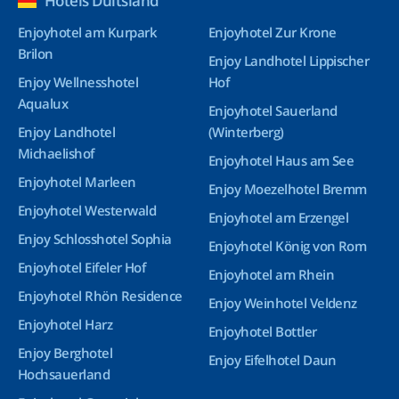
Hotels Duitsland
Enjoyhotel am Kurpark
Enjoyhotel Zur Krone
Brilon
Enjoy Landhotel Lippischer
Enjoy Wellnesshotel
Hof
Aqualux
Enjoyhotel Sauerland
Enjoy Landhotel
(Winterberg)
Michaelishof
Enjoyhotel Haus am See
Enjoyhotel Marleen
Enjoy Moezelhotel Bremm
Enjoyhotel Westerwald
Enjoyhotel am Erzengel
Enjoy Schlosshotel Sophia
Enjoyhotel König von Rom
Enjoyhotel Eifeler Hof
Enjoyhotel am Rhein
Enjoyhotel Rhön Residence
Enjoy Weinhotel Veldenz
Enjoyhotel Harz
Enjoyhotel Bottler
Enjoy Berghotel
Enjoy Eifelhotel Daun
Hochsauerland