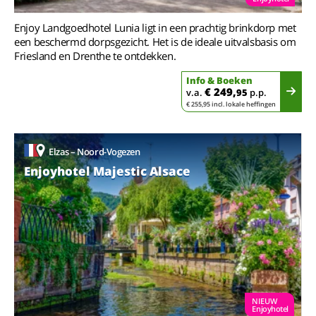
Enjoy Landgoedhotel Lunia ligt in een prachtig brinkdorp met
een beschermd dorpsgezicht. Het is de ideale uitvalsbasis om
Friesland en Drenthe te ontdekken.
Info & Boeken
€ 249,
v.a.
95
p.p.
€ 255,95 incl. lokale heffingen
Elzas – Noord-Vogezen
Enjoyhotel Majestic Alsace
NIEUW
Enjoyhotel