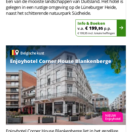
Een van de mooiste landschappen van Duitsland. Het hotel is
gelegen in een rustige omgeving op de Lüneburger Heide,
naast het schitterende natuurpark Südheide.
Info & Boeken
€ 199,
v.a.
95
p.p.
€ 199,95 incl. lokale heffingen
Belgische kust
Enjoyhotel Corner House Blankenberge
NIEUW
Enjoyhotel
Enjoyhotel Corner House Blankenberge ligt in het gezellige