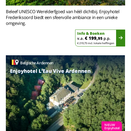
Beleef UNESCO Werelderfgoed van héél dichtbij. Enjoyhotel
Frederiksoord biedt een sfeervolle ambiance in een unieke
omgeving.
Info & Boeken
€ 199,
v.a.
95
p.p.
€ 219,75 incl. lokale heffingen
Belgische Ardennen
Enjoyhotel L’Eau Vive Ardennen
NIEUW
Enjoyhotel