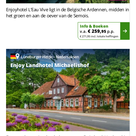
Enjoyhotel L’Eau Vive ligt in de Belgische Ardennen, midden in
het groen en aan de oever van de Semois.
Info & Boeken
€ 259,
v.a.
95
p.p.
€ 271,95 incl. lokale heffingen
Lüneburger Heide – Nedersaksen
Enjoy Landhotel Michaelishof