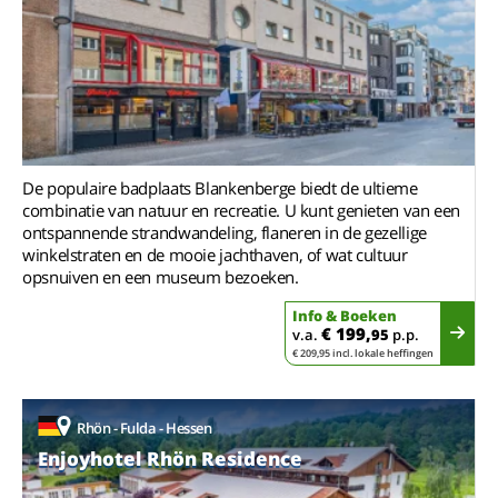
De populaire badplaats Blankenberge biedt de ultieme
combinatie van natuur en recreatie. U kunt genieten van een
ontspannende strandwandeling, flaneren in de gezellige
winkelstraten en de mooie jachthaven, of wat cultuur
opsnuiven en een museum bezoeken.
Info & Boeken
€ 199,
v.a.
95
p.p.
€ 209,95 incl. lokale heffingen
Rhön - Fulda - Hessen
Enjoyhotel Rhön Residence