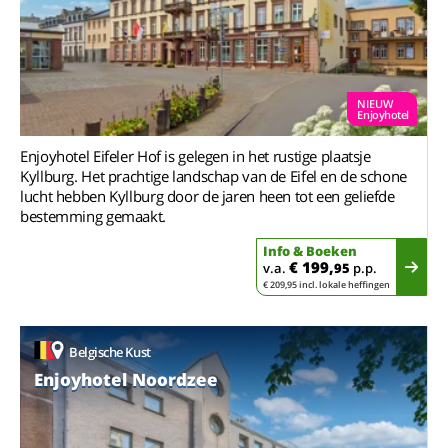
NIEUW
Enjoyhotel
Enjoyhotel Eifeler Hof is gelegen in het rustige plaatsje
Kyllburg. Het prachtige landschap van de Eifel en de schone
lucht hebben Kyllburg door de jaren heen tot een geliefde
bestemming gemaakt.
Info & Boeken
€ 199,
v.a.
95
p.p.
€ 209,95 incl. lokale heffingen
Belgische Kust
Enjoyhotel Noordzee