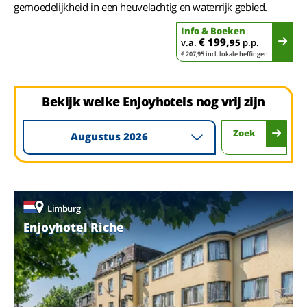
gemoedelijkheid in een heuvelachtig en waterrijk gebied.
Info & Boeken
€ 199,
v.a.
95
p.p.
€ 207,95 incl. lokale heffingen
Bekijk welke Enjoyhotels nog vrij zijn
Zoek
Augustus 2026
Limburg
Enjoyhotel Riche