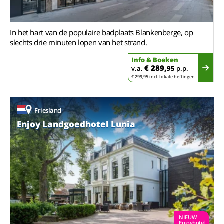
In het hart van de populaire badplaats Blankenberge, op
slechts drie minuten lopen van het strand.
Info & Boeken
€ 289,
v.a.
95
p.p.
€ 299,95 incl. lokale heffingen
Friesland
Enjoy Landgoedhotel Lunia
NIEUW
Enjoyhotel