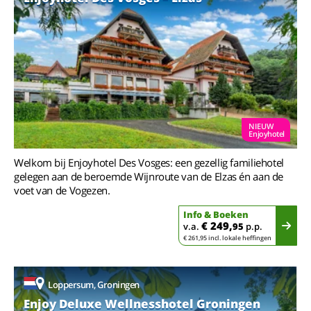
NIEUW
Enjoyhotel
Welkom bij Enjoyhotel Des Vosges: een gezellig familiehotel
gelegen aan de beroemde Wijnroute van de Elzas én aan de
voet van de Vogezen.
Info & Boeken
€ 249,
v.a.
95
p.p.
€ 261,95 incl. lokale heffingen
Loppersum, Groningen
Enjoy Deluxe Wellnesshotel Groningen