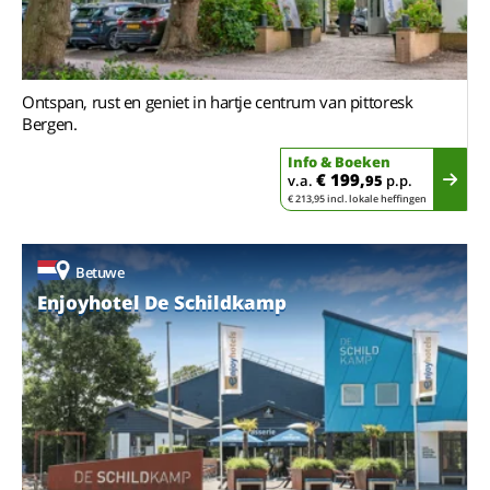
Ontspan, rust en geniet in hartje centrum van pittoresk
Bergen.
Info & Boeken
€ 199,
v.a.
95
p.p.
€ 213,95 incl. lokale heffingen
Betuwe
Enjoyhotel De Schildkamp