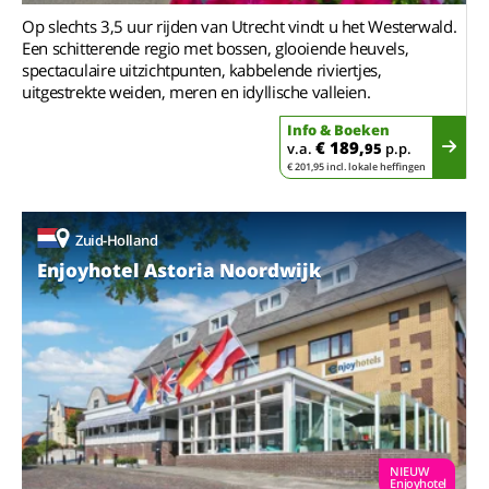
Op slechts 3,5 uur rijden van Utrecht vindt u het Westerwald.
Een schitterende regio met bossen, glooiende heuvels,
spectaculaire uitzichtpunten, kabbelende riviertjes,
uitgestrekte weiden, meren en idyllische valleien.
Info & Boeken
€ 189,
v.a.
95
p.p.
€ 201,95 incl. lokale heffingen
Zuid-Holland
Enjoyhotel Astoria Noordwijk
NIEUW
Enjoyhotel