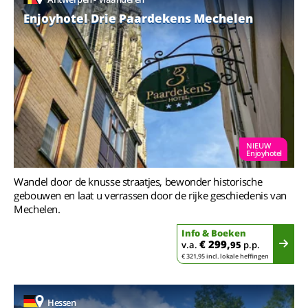
Enjoyhotel Drie Paardekens Mechelen
NIEUW
Enjoyhotel
Wandel door de knusse straatjes, bewonder historische
gebouwen en laat u verrassen door de rijke geschiedenis van
Mechelen.
Info & Boeken
€ 299,
v.a.
95
p.p.
€ 321,95 incl. lokale heffingen
Hessen