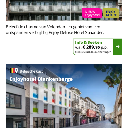
NIEUW
ENJOY
Enjoyhotel
DELUXE
Beleef de charme van Volendam en geniet van een
ontspannen verblijf bij Enjoy Deluxe Hotel Spaander.
Info & Boeken
€ 289,
v.a.
95
p.p.
€ 313,75 incl. lokale heffingen
Belgische kust
Enjoyhotel Blankenberge