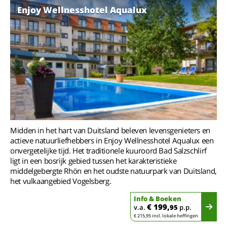
Enjoy Wellnesshotel Aqualux
Midden in het hart van Duitsland beleven levensgenieters en
actieve natuurliefhebbers in Enjoy Wellnesshotel Aqualux een
onvergetelijke tijd. Het traditionele kuuroord Bad Salzschlirf
ligt in een bosrijk gebied tussen het karakteristieke
middelgebergte Rhön en het oudste natuurpark van Duitsland,
het vulkaangebied Vogelsberg.
Info & Boeken
€ 199,
v.a.
95
p.p.
€ 215,95 incl. lokale heffingen