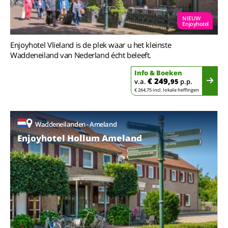
NIEUW
Enjoyhotel
Enjoyhotel Vlieland is de plek waar u het kleinste
Waddeneiland van Nederland écht beleeft.
Info & Boeken
€ 249,
v.a.
95
p.p.
€ 264,75 incl. lokale heffingen
Waddeneilanden - Ameland
Enjoyhotel Hollum Ameland