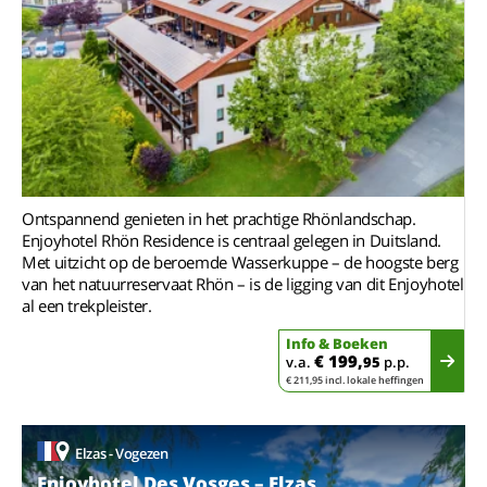
Ontspannend genieten in het prachtige Rhönlandschap.
Enjoyhotel Rhön Residence is centraal gelegen in Duitsland.
Met uitzicht op de beroemde Wasserkuppe – de hoogste berg
van het natuurreservaat Rhön – is de ligging van dit Enjoyhotel
al een trekpleister.
Info & Boeken
€ 199,
v.a.
95
p.p.
€ 211,95 incl. lokale heffingen
Elzas - Vogezen
Enjoyhotel Des Vosges – Elzas