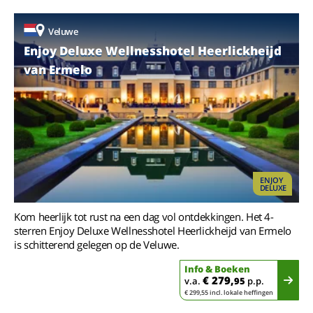
Veluwe
Enjoy Deluxe Wellnesshotel Heerlickheijd
van Ermelo
ENJOY
DELUXE
Kom heerlijk tot rust na een dag vol ontdekkingen. Het 4-
sterren Enjoy Deluxe Wellnesshotel Heerlickheijd van Ermelo
is schitterend gelegen op de Veluwe.
Info & Boeken
€ 279,
v.a.
95
p.p.
€ 299,55 incl. lokale heffingen