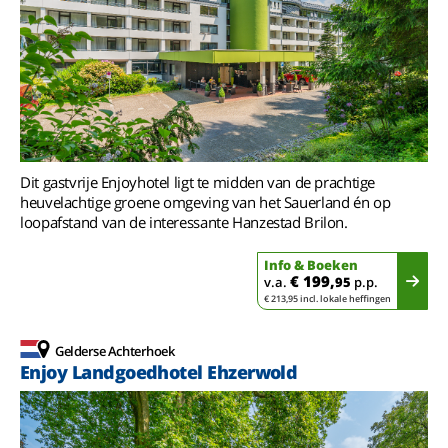
Dit gastvrije Enjoyhotel ligt te midden van de prachtige
heuvelachtige groene omgeving van het Sauerland én op
loopafstand van de interessante Hanzestad Brilon.
Info & Boeken
€ 199,
v.a.
95
p.p.
€ 213,95 incl. lokale heffingen
Gelderse Achterhoek
Enjoy Landgoedhotel Ehzerwold