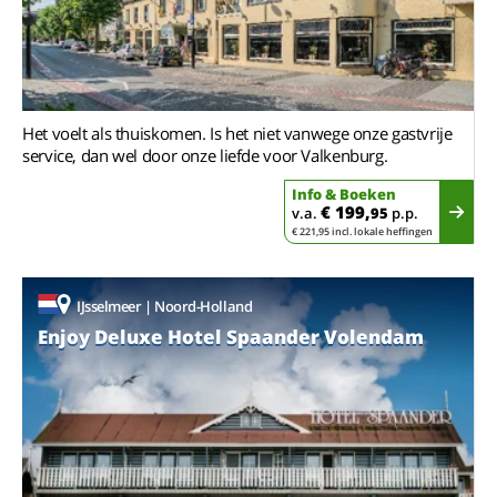
Het voelt als thuiskomen. Is het niet vanwege onze gastvrije
service, dan wel door onze liefde voor Valkenburg.
Info & Boeken
€ 199,
v.a.
95
p.p.
€ 221,95 incl. lokale heffingen
IJsselmeer | Noord-Holland
Enjoy Deluxe Hotel Spaander Volendam