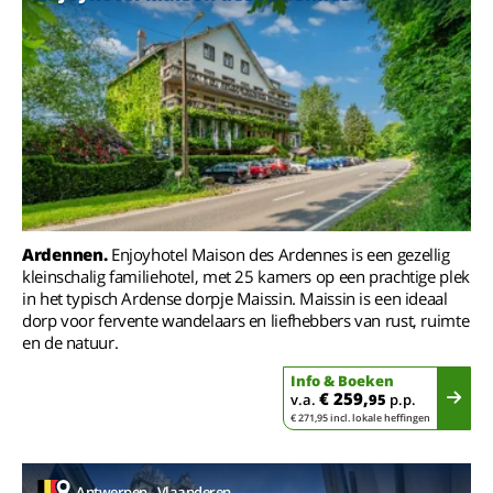
Ardennen.
Enjoyhotel Maison des Ardennes is een gezellig
kleinschalig familiehotel, met 25 kamers op een prachtige plek
in het typisch Ardense dorpje Maissin. Maissin is een ideaal
dorp voor fervente wandelaars en liefhebbers van rust, ruimte
en de natuur.
Info & Boeken
€ 259,
v.a.
95
p.p.
€ 271,95 incl. lokale heffingen
Antwerpen - Vlaanderen