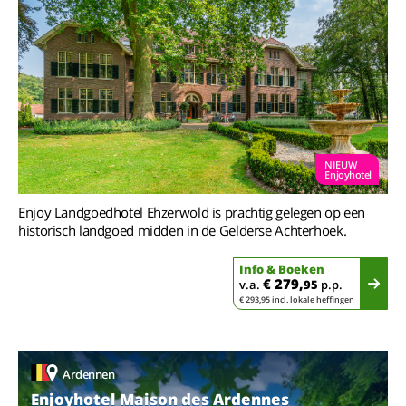
NIEUW
Enjoyhotel
Enjoy Landgoedhotel Ehzerwold is prachtig gelegen op een
historisch landgoed midden in de Gelderse Achterhoek.
Info & Boeken
€ 279,
v.a.
95
p.p.
€ 293,95 incl. lokale heffingen
Ardennen
Enjoyhotel Maison des Ardennes