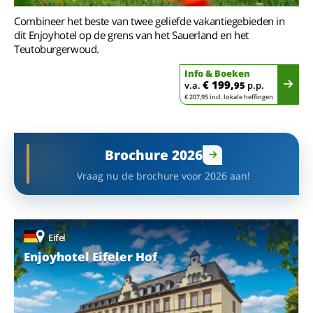
Combineer het beste van twee geliefde vakantiegebieden in
dit Enjoyhotel op de grens van het Sauerland en het
Teutoburgerwoud.
Info & Boeken
€ 199,
v.a.
95
p.p.
€ 207,95 incl. lokale heffingen
Brochure 2026
Vraag nu de brochure voor 2026 aan!
Eifel
Enjoyhotel Eifeler Hof