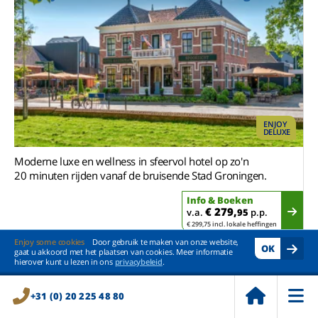
ENJOY
DELUXE
Moderne luxe en wellness in sfeervol hotel op zo'n
20 minuten rijden vanaf de bruisende Stad Groningen.
Info & Boeken
€ 279,
v.a.
95
p.p.
€ 299,75 incl. lokale heffingen
Enjoy some cookies
Door gebruik te maken van onze website,
OK
gaat u akkoord met het plaatsen van cookies. Meer informatie
hierover kunt u lezen in ons
privacybeleid
.
Niedersachsen
Enjoyhotel Harz
+31 (0) 20 225 48 80