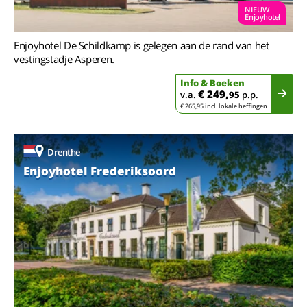
NIEUW
Enjoyhotel
Enjoyhotel De Schildkamp is gelegen aan de rand van het
vestingstadje Asperen.
Info & Boeken
€ 249,
v.a.
95
p.p.
€ 265,95 incl. lokale heffingen
Drenthe
Enjoyhotel Frederiksoord