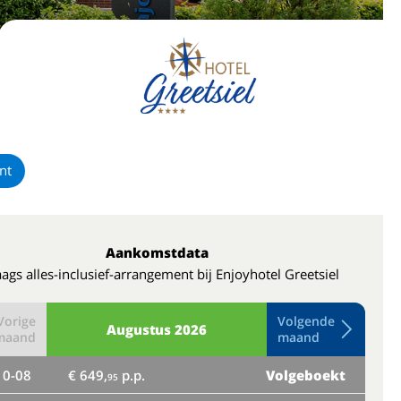
nt
Aankomstdata
ags alles-inclusief-arrangement bij Enjoyhotel Greetsiel
Vorige
Volgende
Augustus
2026
maand
maand
10-08
€ 649,
p.p.
Volgeboekt
do
95