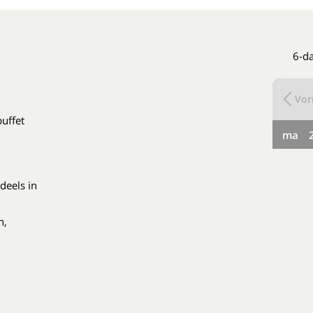
6-da
Vori
buffet
ma
deels in
n,