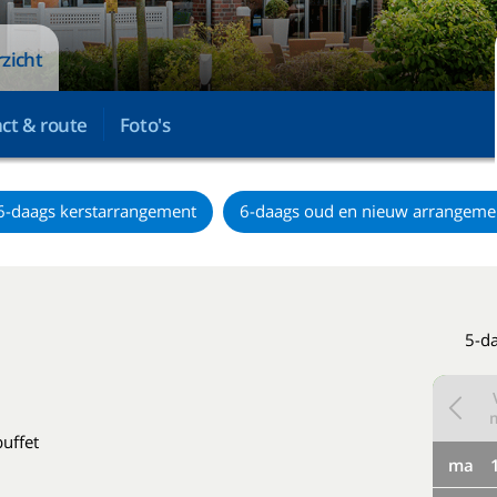
zicht
ct & route
Foto's
6-daags kerstarrangement
6-daags oud en nieuw arrangeme
5-da
buffet
ma