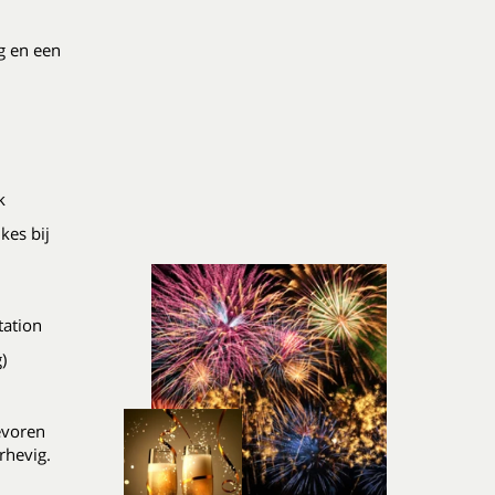
g en een
k
kes bij
tation
)
evoren
rhevig.