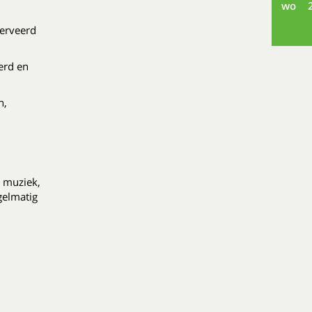
wo
serveerd
eerd en
n,
ve muziek,
gelmatig