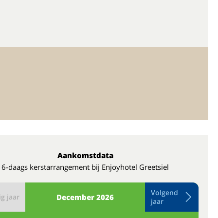
Aankomstdata
6-daags kerstarrangement bij Enjoyhotel Greetsiel
Volgend
g jaar
December
2026
jaar