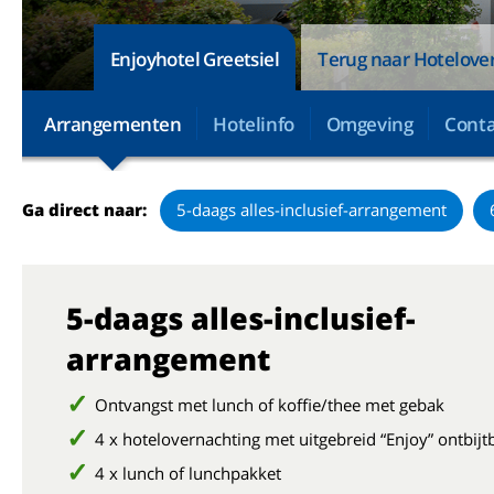
Enjoyhotel Greetsiel
Terug naar Hotelover
Arrangementen
Hotelinfo
Omgeving
Conta
Ga direct naar:
5-daags alles-inclusief-arrangement
5-daags alles-inclusief-
arrangement
Ontvangst met lunch of koffie/thee met gebak
4 x hotelovernachting met uitgebreid “Enjoy” ontbijt
4 x lunch of lunchpakket