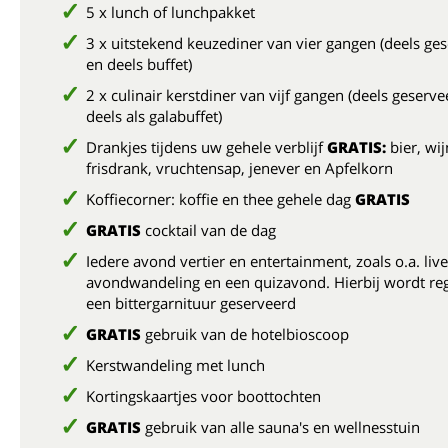
5 x lunch of lunchpakket
3 x uitstekend keuzediner van vier gangen (deels ge
en deels buffet)
2 x culinair kerstdiner van vijf gangen (deels geserv
deels als galabuffet)
Drankjes tijdens uw gehele verblijf
GRATIS:
bier, wij
frisdrank, vruchtensap, jenever en Apfelkorn
Koffiecorner: koffie en thee gehele dag
GRATIS
GRATIS
cocktail van de dag
Iedere avond vertier en entertainment
, zoals o.a. li
avondwandeling en een quizavond. Hierbij wordt re
een bittergarnituur geserveerd
GRATIS
gebruik van de hotelbioscoop
Kerstwandeling met lunch
Kortingskaartjes voor boottochten
GRATIS
gebruik van alle sauna's en wellnesstuin