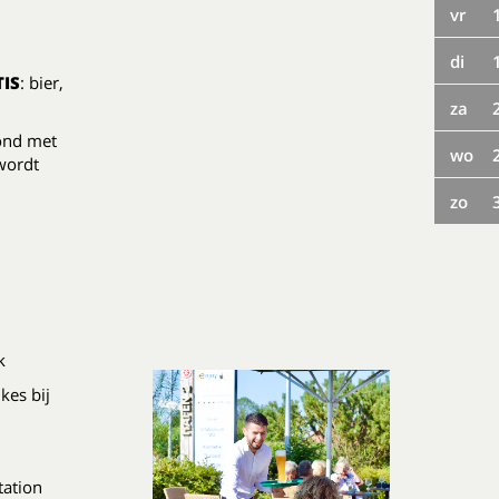
vr
di
IS
: bier,
za
vond met
wo
 wordt
zo
k
kes bij
tation