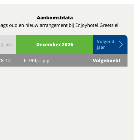
Aankomstdata
ags oud en nieuw arrangement bij Enjoyhotel Greetsiel
Volgend
g jaar
December
2026
jaar
28-12
€ 799,
p.p.
Volgeboekt
di
95