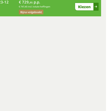
23-12
€ 729,
p.p.
do
95
Kiezen
€ 747,45 incl. lokale heffingen
Bijna volgeboekt