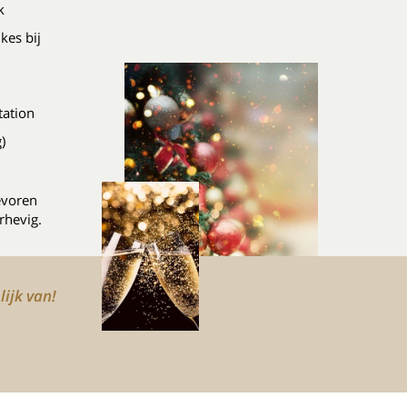
k
kes bij
tation
)
evoren
rhevig.
lijk van!