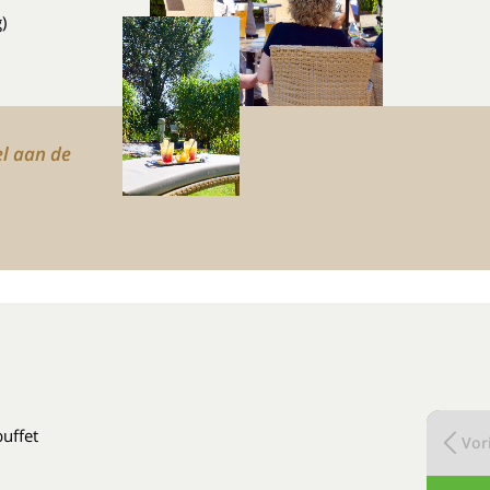
)
el aan de
buffet
Vori