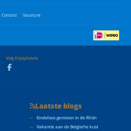
Contact
Vacature
Volg Enjoyhotels
Laatste blogs
Eindeloos genieten in de Rhön
Vakantie aan de Belgische kust