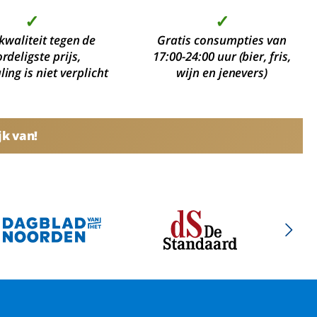
✓
✓
kwaliteit tegen de
Gratis consumpties van
rdeligste prijs,
17:00-24:00 uur (bier, fris,
ing is niet verplicht
wijn en jenevers)
jk van!