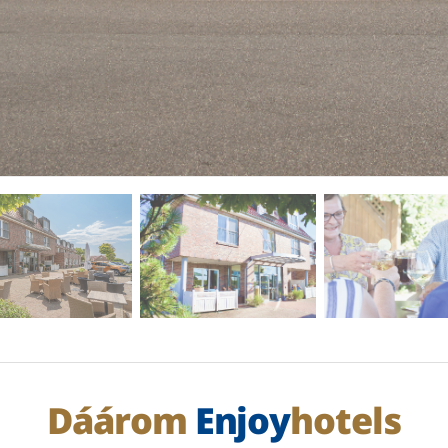
Dáárom
Enjoy
hotels