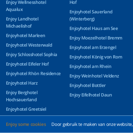
Enjoy Wellnesshotel
Hof
Aqualux
Enjoyhotel Sauerland
Enjoy Landhotel
(Winterberg)
Michaelishof
Enjoyhotel Haus am See
Enjoyhotel Marleen
Enjoy Moezelhotel Bremm
Enjoyhotel Westerwald
Enjoyhotel am Erzengel
Enjoy Schlosshotel Sophia
Enjoyhotel König von Rom
Enjoyhotel Eifeler Hof
Enjoyhotel am Rhein
Enjoyhotel Rhön Residence
Enjoy Weinhotel Veldenz
Enjoyhotel Harz
Enjoyhotel Bottler
Enjoy Berghotel
Enjoy Eifelhotel Daun
Hochsauerland
Enjoyhotel Greetsiel
Enjoyhotel Bürgerhof
Enjoy some cookies
Door gebruik te maken van onze website, 
Wetzlar