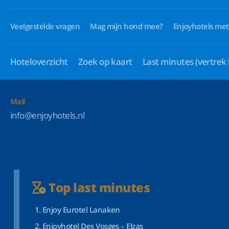
Veelgestelde vragen
Mag mijn hond mee?
Enjoyhotels met
Hoteloverzicht
Zoek op kaart
Last minutes
(vertrek
Mail
info@enjoyhotels.nl
Top last minutes
Enjoy Eurotel Lanaken
Enjoyhotel Des Vosges – Elzas