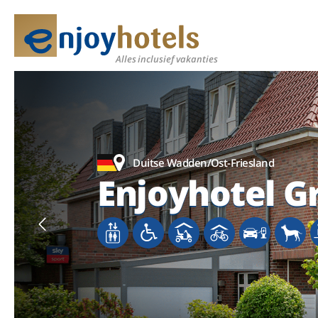
Meer
Alles inclusief vakanties
Duitse Wadden/Ost-Friesland
Duitse Wadden/Ost-Friesland
Duitse Wadden/Ost-Friesland
Enjoyhotel Gr
Enjoyhotel Gr
Enjoyhotel Gr