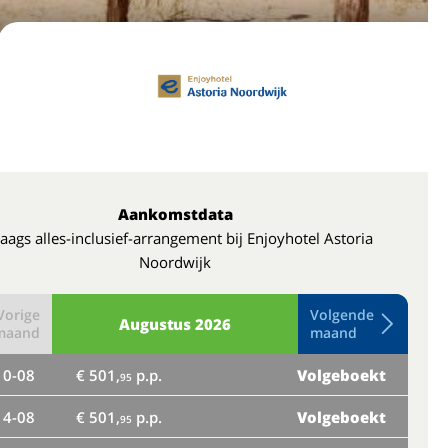
Aankomstdata
aags alles-inclusief-arrangement bij Enjoyhotel Astoria
Noordwijk
Vorige
Volgende
Augustus
2026
maand
maand
10-08
€ 501,
p.p.
Volgeboekt
do
95
14-08
€ 501,
p.p.
Volgeboekt
ma
95