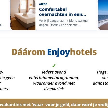
land
Enjoyhotels op de Waddeneilanden,
AIRCO
 tot
aan de Nederlandse kust en in
Comfortabel
Blankenberge.
overnachten in een
en
kamer met airco
Verblijf aangenaam tijdens warme
fel
d,
dagen. Ontdek een selectie
ë,
Enjoyhotels met airco op de kamer of
als kamerupgrade, van strand en stad
tot Veluwe en wellness.
Dáárom
Enjoy
hotels
✓
s-,
Iedere avond
Hoge 
 en geen
entertainmentprogramma,
voo
r
waaronder avond met
aanbetal
mers
livemuziek
akanties met 'waar' voor je geld, daar word je vroli