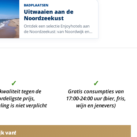
Enjoyhotels dicht bij de Noordzee in
BADPLAATSEN
Nederland, België en Duitsland.
Uitwaaien aan de
Noordzeekust
Ontdek een selectie Enjoyhotels aan
de Noordzeekust: van Noordwijk en
Bergen tot Vlieland, Ameland,
Blankenberge en Greetsiel.
✓
✓
kwaliteit tegen de
Gratis consumpties van
rdeligste prijs,
17:00-24:00 uur (bier, fris,
ing is niet verplicht
wijn en jenevers)
jk van!