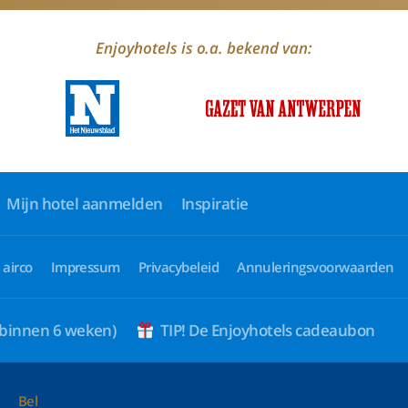
Enjoyhotels is o.a. bekend van:
Mijn hotel aanmelden
Inspiratie
 airco
Impressum
Privacybeleid
Annuleringsvoorwaarden
 binnen 6 weken)
TIP! De Enjoyhotels cadeaubon
Bel