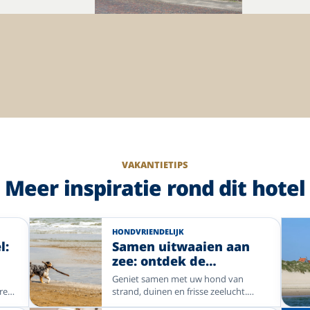
VAKANTIETIPS
Meer inspiratie rond dit hotel
HONDVRIENDELIJK
l:
Samen uitwaaien aan
zee: ontdek de
hondvriendelijke hotels
Geniet samen met uw hond van
van Enjoyhotels
uren
strand, duinen en frisse zeelucht.
r
Vergelijk een selectie hondvriendelijke