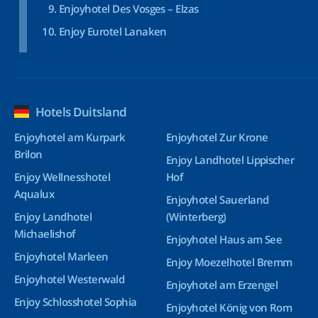
Enjoyhotel Des Vosges – Elzas
Enjoy Eurotel Lanaken
Hotels Duitsland
Enjoyhotel am Kurpark
Enjoyhotel Zur Krone
Brilon
Enjoy Landhotel Lippischer
Enjoy Wellnesshotel
Hof
Aqualux
Enjoyhotel Sauerland
Enjoy Landhotel
(Winterberg)
Michaelishof
Enjoyhotel Haus am See
Enjoyhotel Marleen
Enjoy Moezelhotel Bremm
Enjoyhotel Westerwald
Enjoyhotel am Erzengel
Enjoy Schlosshotel Sophia
Enjoyhotel König von Rom