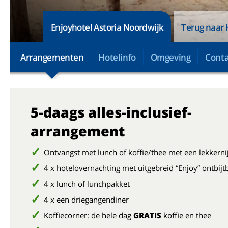
Enjoyhotel Astoria Noordwijk
Terug naar 
Arrangementen
Hotelinfo
Omgeving
Conta
5-daags alles-inclusief-
arrangement
Ontvangst met lunch of koffie/thee met een lekkerni
4 x hotelovernachting met uitgebreid “Enjoy” ontbijt
4 x lunch of lunchpakket
4 x een driegangendiner
Koffiecorner: de hele dag
GRATIS
koffie en thee