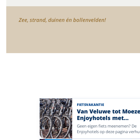
Zee, strand, duinen én bollenvelden!
FIETSVAKANTIE
Van Veluwe tot Moeze
Enjoyhotels met
fietsverhuur
Geen eigen fiets meenemen? De
Enjoyhotels op deze pagina verh
E-bikes. De tarieven verschillen pe