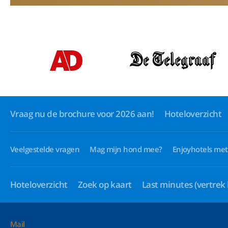
Vraag nu de brochure voor 2026 aan!
Hoteloverzicht
Veelgestelde vragen
Mag mijn hond mee?
Enjoyhotels met
Hoteloverzicht
Zoek op kaart
Last minutes
(vertrek
Mail