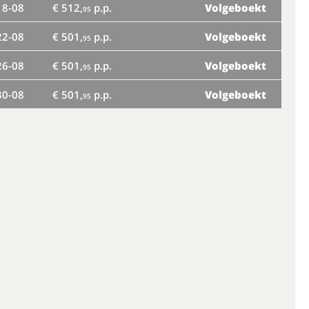
18-08
€ 512,
p.p.
Volgeboekt
vr
95
22-08
€ 501,
p.p.
Volgeboekt
95
di
26-08
€ 501,
p.p.
Volgeboekt
95
30-08
€ 501,
p.p.
Volgeboekt
95
za
wo
zo