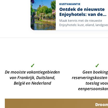
hotel. Kies een fietsregio in Neder
KUSTVAKANTIE
of Duitsland, van kust en rivierdal
Ontdek de nieuwste
bos en heide.
Enjoyhotels: van de
Wadden tot de Elzas 
Maak kennis met de nieuwste
de Ardennen tot de Ei
Enjoyhotels: kust, eiland, landgoe
stad en natuur in Nederland, Belgi
Duitsland en Frankrijk.
✓
✓
De mooiste vakantiegebieden
Geen boeking
van Frankrijk, Duitsland,
reserveringskosten
België en Nederland
toeslag voo
eenpersoonska
Droomv