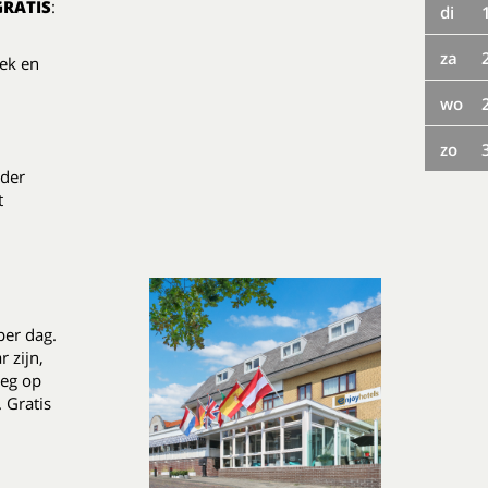
GRATIS
:
di
za
iek en
wo
zo
nder
t
per dag.
 zijn,
weg op
 Gratis