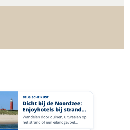
BELGISCHE KUST
Dicht bij de Noordzee:
Enjoyhotels bij strand
en duinen
Wandelen door duinen, uitwaaien op
het strand of een eilandgevoel
ervaren? Ontdek een selectie