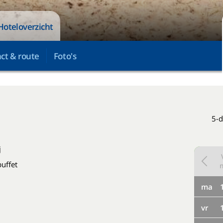
Hoteloverzicht
ct & route
Foto's
5-d
j
buffet
ma
vr