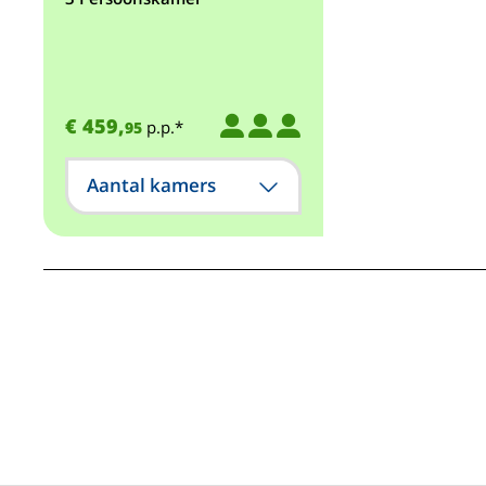
€ 459,
p.p.*
95
Aantal kamers