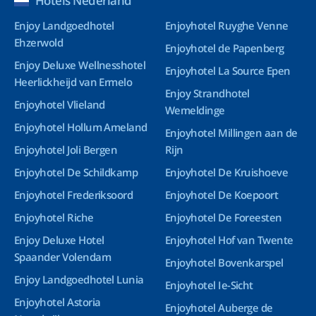
Hotels Nederland
Enjoy Landgoedhotel
Enjoyhotel Ruyghe Venne
Ehzerwold
Enjoyhotel de Papenberg
Enjoy Deluxe Wellnesshotel
Enjoyhotel La Source Epen
Heerlickheijd van Ermelo
Enjoy Strandhotel
Enjoyhotel Vlieland
Wemeldinge
Enjoyhotel Hollum Ameland
Enjoyhotel Millingen aan de
Enjoyhotel Joli Bergen
Rijn
Enjoyhotel De Schildkamp
Enjoyhotel De Kruishoeve
Enjoyhotel Frederiksoord
Enjoyhotel De Koepoort
Enjoyhotel Riche
Enjoyhotel De Foreesten
Enjoy Deluxe Hotel
Enjoyhotel Hof van Twente
Spaander Volendam
Enjoyhotel Bovenkarspel
Enjoy Landgoedhotel Lunia
Enjoyhotel Ie-Sicht
Enjoyhotel Astoria
Enjoyhotel Auberge de