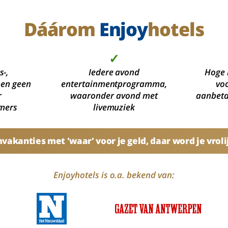
Dáárom
Enjoy
hotels
✓
s-,
Iedere avond
Hoge 
 en geen
entertainmentprogramma,
voo
r
waaronder avond met
aanbetal
mers
livemuziek
akanties met 'waar' voor je geld, daar word je vroli
Enjoyhotels is o.a. bekend van: