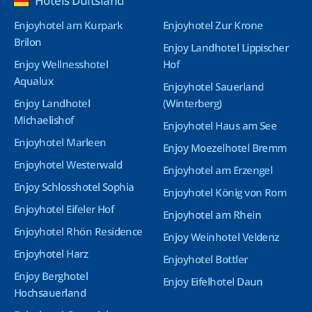
Hotels Duitsland
Enjoyhotel am Kurpark
Enjoyhotel Zur Krone
Brilon
Enjoy Landhotel Lippischer
Enjoy Wellnesshotel
Hof
Aqualux
Enjoyhotel Sauerland
Enjoy Landhotel
(Winterberg)
Michaelishof
Enjoyhotel Haus am See
Enjoyhotel Marleen
Enjoy Moezelhotel Bremm
Enjoyhotel Westerwald
Enjoyhotel am Erzengel
Enjoy Schlosshotel Sophia
Enjoyhotel König von Rom
Enjoyhotel Eifeler Hof
Enjoyhotel am Rhein
Enjoyhotel Rhön Residence
Enjoy Weinhotel Veldenz
Enjoyhotel Harz
Enjoyhotel Bottler
Enjoy Berghotel
Enjoy Eifelhotel Daun
Hochsauerland