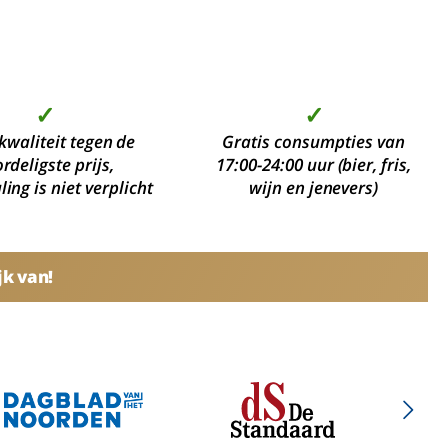
✓
✓
kwaliteit tegen de
Gratis consumpties van
rdeligste prijs,
17:00-24:00 uur (bier, fris,
ing is niet verplicht
wijn en jenevers)
jk van!