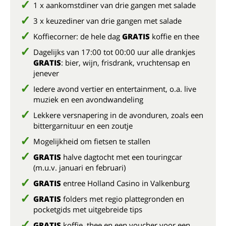
1 x aankomstdiner van drie gangen met salade
3 x keuzediner van drie gangen met salade
Koffiecorner: de hele dag
GRATIS
koffie en thee
Dagelijks van 17:00 tot 00:00 uur alle drankjes
GRATIS
: bier, wijn, frisdrank, vruchtensap en
jenever
Iedere avond vertier en entertainment, o.a. live
muziek en een avondwandeling
Lekkere versnapering in de avonduren, zoals een
bittergarnituur en een zoutje
Mogelijkheid om fietsen te stallen
GRATIS
halve dagtocht met een touringcar
(m.u.v. januari en februari)
GRATIS
entree Holland Casino in Valkenburg
GRATIS
folders met regio plattegronden en
pocketgids met uitgebreide tips
GRATIS
koffie, thee en een voucher voor een