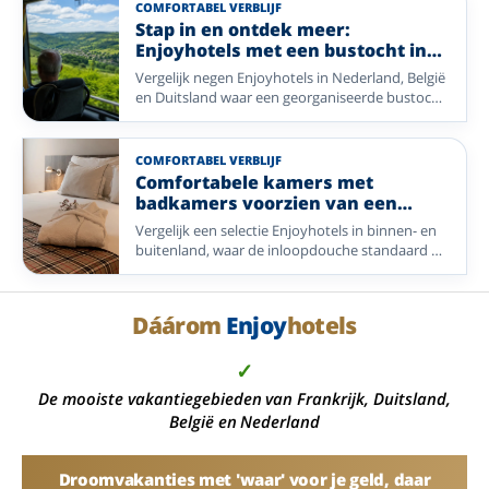
wandelregio’s.
COMFORTABEL VERBLIJF
Stap in en ontdek meer:
Enjoyhotels met een bustocht in
het arrangement
Vergelijk negen Enjoyhotels in Nederland, België
en Duitsland waar een georganiseerde bustocht
onderdeel is van het 5-daags alles-inclusief-
arrangement.
COMFORTABEL VERBLIJF
Comfortabele kamers met
badkamers voorzien van een
inloopdouche.
Vergelijk een selectie Enjoyhotels in binnen- en
buitenland, waar de inloopdouche standaard op
de kamer aanwezig is of bij een specifiek
kamertype hoort.
Dáárom
Enjoy
hotels
✓
De mooiste vakantiegebieden van Frankrijk, Duitsland,
België en Nederland
Droomvakanties met 'waar' voor je geld, daar