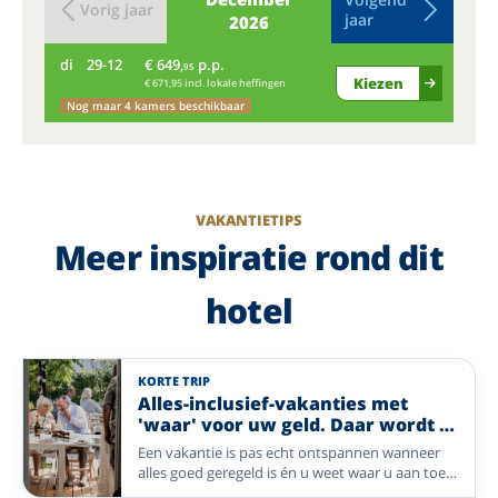
Vorig jaar
jaar
2026
di
29-12
€ 649,
p.p.
wo
95
Kiezen
€ 671,95 incl. lokale heffingen
Nog maar 4 kamers beschikbaar
VAKANTIETIPS
Meer inspiratie rond dit
hotel
KORTE TRIP
Alles-inclusief-vakanties met
'waar' voor uw geld. Daar wordt u
vrolijk van!
Een vakantie is pas echt ontspannen wanneer
alles goed geregeld is én u weet waar u aan toe
bent. Bij Enjoyhotels geniet u van een compleet