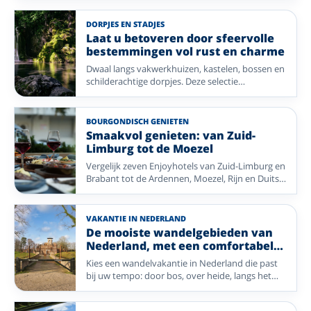
verzorgd alles-inclusief-arrangement, waarbij
comfort, gezelligheid en gastvrijheid centraal
DORPJES EN STADJES
staan. Van uitgebreide ontbijtbuffetten en
Laat u betoveren door sfeervolle
smaakvolle diners tot leuke extra's die uw
bestemmingen vol rust en charme
verblijf nog aangenamer maken: u krijgt veel
Dwaal langs vakwerkhuizen, kastelen, bossen en
vakantie voor een aantrekkelijke prijs. Zo houdt
schilderachtige dorpjes. Deze selectie
u meer tijd over om te ontspannen, nieuwe
Enjoyhotels brengt u naar de Harz en sfeervolle
plekken te ontdekken en vooral volop te
streken in Nederland.
genieten – met écht waar voor uw geld. Ontdek
een gevarieerde selectie Enjoyhotels in
BOURGONDISCH GENIETEN
Nederland, Duitsland en België.
Smaakvol genieten: van Zuid-
Limburg tot de Moezel
Vergelijk zeven Enjoyhotels van Zuid-Limburg en
Brabant tot de Ardennen, Moezel, Rijn en Duitse
Waddenkust. Combineer ontspannen tafelen
met sfeervolle plaatsen en mooie natuur.
VAKANTIE IN NEDERLAND
De mooiste wandelgebieden van
Nederland, met een comfortabel
Enjoyhotel als uitvalsbasis
Kies een wandelvakantie in Nederland die past
bij uw tempo: door bos, over heide, langs het
Wad of door de Limburgse heuvels. Vergelijk een
selectie Enjoyhotels in uiteenlopende