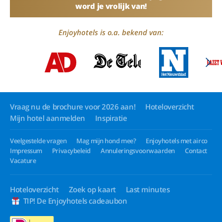
word je vrolijk van!
Enjoyhotels is o.a. bekend van:
Vraag nu de brochure voor 2026 aan!
Hoteloverzicht
Mijn hotel aanmelden
Inspiratie
Veelgestelde vragen
Mag mijn hond mee?
Enjoyhotels met airco
Impressum
Privacybeleid
Annuleringsvoorwaarden
Contact
Vacature
Hoteloverzicht
Zoek op kaart
Last minutes
TIP! De Enjoyhotels cadeaubon