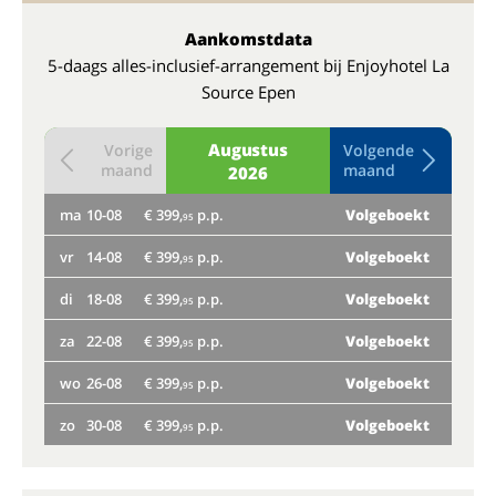
Aankomstdata
5-daags alles-inclusief-arrangement bij Enjoyhotel La
Source Epen
Augustus
Vorige
Volgende
maand
maand
2026
ma
10-08
€ 399,
p.p.
Volgeboekt
do
95
vr
14-08
€ 399,
p.p.
Volgeboekt
Nog
95
ma
di
18-08
€ 399,
p.p.
Volgeboekt
95
vr
za
22-08
€ 399,
p.p.
Volgeboekt
95
Bij
wo
26-08
€ 399,
p.p.
Volgeboekt
95
di
zo
30-08
€ 399,
p.p.
Volgeboekt
95
za