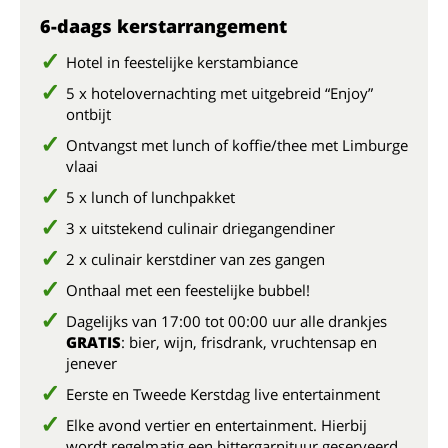
Nog
6-daags kerstarrangement
wo
Hotel in feestelijke kerstambiance
zo
5 x hotelovernachting met uitgebreid “Enjoy”
ontbijt
Bij
Ontvangst met lunch of koffie/thee met Limburge
vlaai
5 x lunch of lunchpakket
3 x uitstekend culinair driegangendiner
2 x culinair kerstdiner van zes gangen
Onthaal met een feestelijke bubbel!
Dagelijks van 17:00 tot 00:00 uur alle drankjes
GRATIS
: bier, wijn, frisdrank, vruchtensap en
jenever
Eerste en Tweede Kerstdag live entertainment
Elke avond vertier en entertainment. Hierbij
wordt regelmatig een bittergarnituur geserveerd.