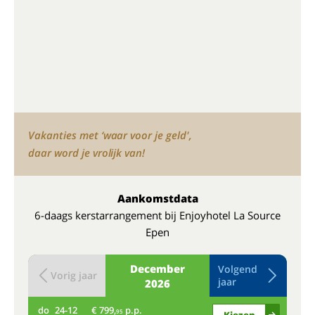
Vakanties met ‘waar voor je geld',
daar word je vrolijk van!
Aankomstdata
6-daags kerstarrangement bij Enjoyhotel La Source
Epen
December
Volgend
Vorig jaar
jaar
2026
do
24-12
€ 799,
p.p.
vr
95
Kiezen