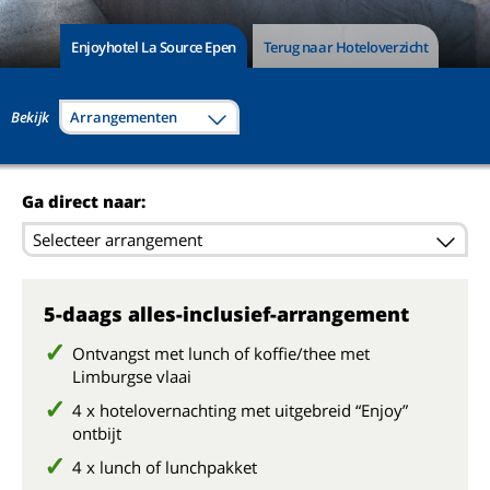
Enjoyhotel La Source Epen
Terug naar Hoteloverzicht
Bekijk
Arrangementen
Ga direct naar:
Selecteer arrangement
5-daags alles-inclusief-arrangement
Ontvangst met lunch of koffie/thee met
Limburgse vlaai
4 x
hotelovernachting met uitgebreid “Enjoy”
ontbijt
4 x lunch of lunchpakket