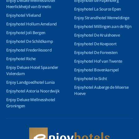
Enjoy Deluxe Wellnesshotel
Enjoyhotel de Papenberg
Heerlickheijd van Ermelo
Enjoyhotel La Source Epen
Enjoyhotel Vlieland
Enjoy Strandhotel Wemeldinge
Enjoyhotel Hollum Ameland
Enjoyhotel Millingen aan de Rijn
Enjoyhotel Joli Bergen
Enjoyhotel De Kruishoeve
Enjoyhotel De Schildkamp
Enjoyhotel De Koepoort
Enjoyhotel Frederiksoord
Enjoyhotel De Foreesten
Enjoyhotel Riche
Enjoyhotel Hof van Twente
Enjoy Deluxe Hotel Spaander
Enjoyhotel Bovenkarspel
Volendam
Enjoyhotel Ie-Sicht
Enjoy Landgoedhotel Lunia
Enjoyhotel Auberge de Moerse
Enjoyhotel Astoria Noordwijk
Hoeve
Enjoy Deluxe Wellnesshotel
Groningen