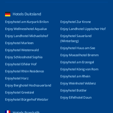
Hotels Duitsland
Enjoyhotel am Kurpark Brilon
Enjoyhotel Zur Krone
Enjoy Wellnesshotel Aqualux
Enjoy Landhotel Lippischer Hof
Enjoy Landhotel Michaelishof
Enjoyhotel Sauerland
(Winterberg)
Enjoyhotel Marleen
Enjoyhotel Haus am See
Enjoyhotel Westerwald
Enjoy Moezelhotel Bremm
Enjoy Schlosshotel Sophia
Enjoyhotel am Erzengel
Enjoyhotel Eifeler Hof
Enjoyhotel König von Rom
Enjoyhotel Rhön Residence
Enjoyhotel am Rhein
Enjoyhotel Harz
Enjoy Weinhotel Veldenz
Enjoy Berghotel Hochsauerland
Enjoyhotel Bottler
Enjoyhotel Greetsiel
Enjoy Eifelhotel Daun
Enjoyhotel Bürgerhof Wetzlar
Hotels Frankrijk