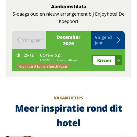
Aankomstdata
5-daags oud en nieuw arrangement bij Enjoyhotel De
Koepoort
December
Volgend
Vorig jaar
jaar
2026
di
29-12
€ 549,
p.p.
wo
95
Kiezen
€ 563,95 incl. lokale heffingen
Nog maar 3 kamers beschikbaar
VAKANTIETIPS
Meer inspiratie rond dit
hotel