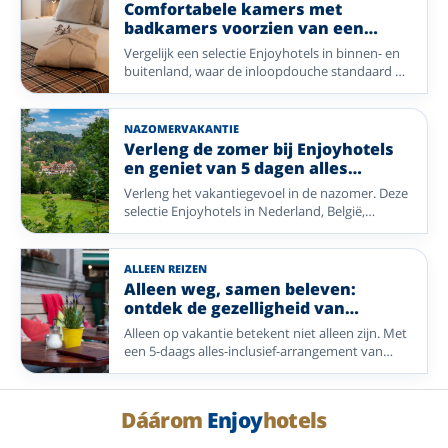
of waai heerlijk uit aan zee in Blankenberge. Ook
Comfortabele kamers met
het gezellige Bocholt biedt volop mogelijkheden
badkamers voorzien van een
voor een ontspannen verblijf. Welke
inloopdouche.
Vergelijk een selectie Enjoyhotels in binnen- en
bestemming u ook kiest, u bent verzekerd van
buitenland, waar de inloopdouche standaard op
een compleet verzorgd verblijf waarbij comfort,
de kamer aanwezig is of bij een specifiek
gastvrijheid en genieten centraal staan.
kamertype hoort.
NAZOMERVAKANTIE
Verleng de zomer bij Enjoyhotels
en geniet van 5 dagen alles
inclusief.
Verleng het vakantiegevoel in de nazomer. Deze
selectie Enjoyhotels in Nederland, België,
Duitsland en Frankrijk ligt bij kust, natuur,
wijngaarden en sfeervolle steden.
ALLEEN REIZEN
Alleen weg, samen beleven:
ontdek de gezelligheid van
Enjoyhotels
Alleen op vakantie betekent niet alleen zijn. Met
een 5-daags alles-inclusief-arrangement van
Enjoyhotels geniet u van comfort, gezelligheid
en de mogelijkheid om nieuwe mensen te
ontmoeten. Of u nu alleen reist of samen komt:
Dáárom
Enjoy
hotels
u bent altijd welkom.