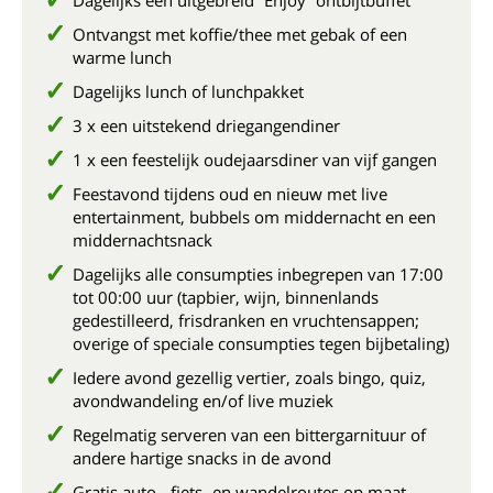
Dagelijks een uitgebreid “Enjoy” ontbijtbuffet
Ontvangst met koffie/thee met gebak of een
warme lunch
Dagelijks lunch of lunchpakket
3 x een uitstekend driegangendiner
1 x een feestelijk oudejaarsdiner van vijf gangen
Feestavond tijdens oud en nieuw met live
entertainment, bubbels om middernacht en een
middernachtsnack
Dagelijks alle consumpties inbegrepen van 17:00
tot 00:00 uur (tapbier, wijn, binnenlands
gedestilleerd, frisdranken en vruchtensappen;
overige of speciale consumpties tegen bijbetaling)
Iedere avond gezellig vertier, zoals bingo, quiz,
avondwandeling en/of live muziek
Regelmatig serveren van een bittergarnituur of
andere hartige snacks in de avond
Gratis auto-, fiets- en wandelroutes op maat