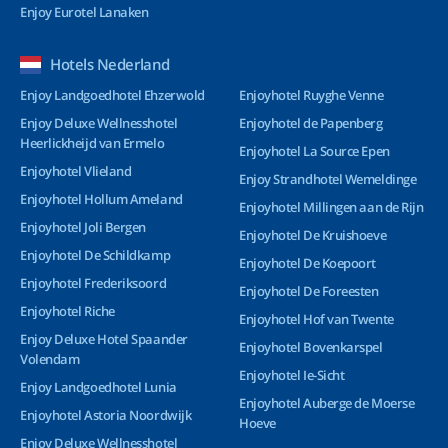
Enjoy Eurotel Lanaken
Hotels Nederland
Enjoy Landgoedhotel Ehzerwold
Enjoyhotel Ruyghe Venne
Enjoy Deluxe Wellnesshotel
Enjoyhotel de Papenberg
Heerlickheijd van Ermelo
Enjoyhotel La Source Epen
Enjoyhotel Vlieland
Enjoy Strandhotel Wemeldinge
Enjoyhotel Hollum Ameland
Enjoyhotel Millingen aan de Rijn
Enjoyhotel Joli Bergen
Enjoyhotel De Kruishoeve
Enjoyhotel De Schildkamp
Enjoyhotel De Koepoort
Enjoyhotel Frederiksoord
Enjoyhotel De Foreesten
Enjoyhotel Riche
Enjoyhotel Hof van Twente
Enjoy Deluxe Hotel Spaander
Enjoyhotel Bovenkarspel
Volendam
Enjoyhotel Ie-Sicht
Enjoy Landgoedhotel Lunia
Enjoyhotel Auberge de Moerse
Enjoyhotel Astoria Noordwijk
Hoeve
Enjoy Deluxe Wellnesshotel