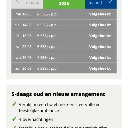
maand
maand
2026
ma
10-08
€ 538,
p.p.
Volgeboekt
do
95
vr
14-08
€ 538,
p.p.
Volgeboekt
ma
95
di
18-08
€ 538,
p.p.
Volgeboekt
vr
95
za
22-08
€ 538,
p.p.
Volgeboekt
di
95
wo
26-08
€ 538,
p.p.
Volgeboekt
za
95
zo
30-08
€ 538,
p.p.
Volgeboekt
wo
95
Nog
zo
5-daags oud en nieuw arrangement
Verblijf in een hotel met een sfeervolle en
feestelijke ambiance
4 overnachtingen