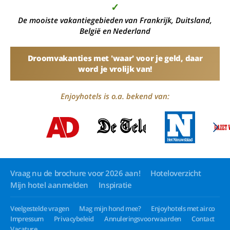
✓
De mooiste vakantiegebieden van Frankrijk, Duitsland,
België en Nederland
Droomvakanties met 'waar' voor je geld, daar
word je vrolijk van!
Enjoyhotels is o.a. bekend van:
Vraag nu de brochure voor 2026 aan!
Hoteloverzicht
Mijn hotel aanmelden
Inspiratie
Veelgestelde vragen
Mag mijn hond mee?
Enjoyhotels met airco
Impressum
Privacybeleid
Annuleringsvoorwaarden
Contact
Vacature