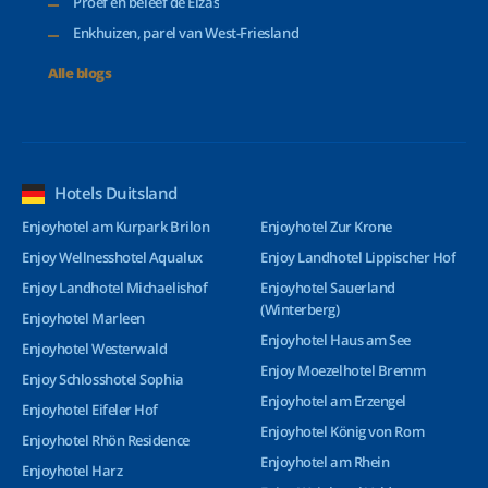
Proef en beleef de Elzas
Enkhuizen, parel van West-Friesland
Alle blogs
Hotels Duitsland
Enjoyhotel am Kurpark Brilon
Enjoyhotel Zur Krone
Enjoy Wellnesshotel Aqualux
Enjoy Landhotel Lippischer Hof
Enjoy Landhotel Michaelishof
Enjoyhotel Sauerland
(Winterberg)
Enjoyhotel Marleen
Enjoyhotel Haus am See
Enjoyhotel Westerwald
Enjoy Moezelhotel Bremm
Enjoy Schlosshotel Sophia
Enjoyhotel am Erzengel
Enjoyhotel Eifeler Hof
Enjoyhotel König von Rom
Enjoyhotel Rhön Residence
Enjoyhotel am Rhein
Enjoyhotel Harz