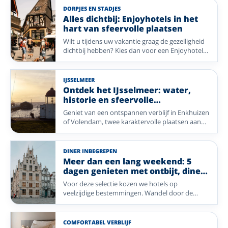
DORPJES EN STADJES
Alles dichtbij: Enjoyhotels in het
hart van sfeervolle plaatsen
Wilt u tijdens uw vakantie graag de gezelligheid
dichtbij hebben? Kies dan voor een Enjoyhotel
in of nabij het centrum. Van historische pleinen
en sfeervolle winkelstraten tot gezellige
dorpskernen: stap de deur uit en ontdek direct
IJSSELMEER
de charme van uw vakantiebestemming. Geniet
Ontdek het IJsselmeer: water,
van comfort, gastvrijheid en alle mooie plekken
historie en sfeervolle
die op loopafstand liggen.
havenstadjes
Geniet van een ontspannen verblijf in Enkhuizen
of Volendam, twee karaktervolle plaatsen aan
het IJsselmeer en Markermeer. Vanuit uw
Enjoyhotel ontdekt u historische havens,
sfeervolle straatjes en prachtige uitzichten over
DINER INBEGREPEN
het water. Maak een uitstapje naar Marken,
Meer dan een lang weekend: 5
wandel over de dijken of geniet van de rust en
dagen genieten met ontbijt, diner
de maritieme sfeer die deze regio zo bijzonder
en meer
Voor deze selectie kozen we hotels op
maken.
veelzijdige bestemmingen. Wandel door de
uitgestrekte natuur van de Ardennen en Ermelo,
geniet van de rust op Vlieland, ontdek de
historische charme van Enkhuizen en Mechelen,
COMFORTABEL VERBLIJF