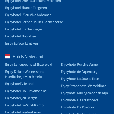
Enjoyhotel Drie Paardekens Mechelen
Enjoyhotel Eburon Tongeren
Enjoyhotel L’Eau Vive Ardennen
Enjoyhotel Corner House Blankenberge
Enjoyhotel Blankenberge
Enjoyhotel Noordzee
Enjoy Eurotel Lanaken
Hotels Nederland
Enjoy Landgoedhotel Ehzerwold
Enjoyhotel Ruyghe Venne
Enjoy Deluxe Wellnesshotel
Enjoyhotel de Papenberg
Heerlickheijd van Ermelo
Enjoyhotel La Source Epen
Enjoyhotel Vlieland
Enjoy Strandhotel Wemeldinge
Enjoyhotel Hollum Ameland
Enjoyhotel Millingen aan de Rijn
Enjoyhotel Joli Bergen
Enjoyhotel De Kruishoeve
Enjoyhotel De Schildkamp
Enjoyhotel De Koepoort
Enjoyhotel Frederiksoord