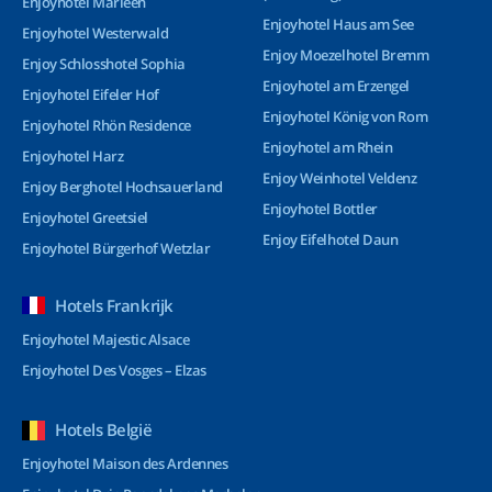
Enjoyhotel Marleen
Enjoyhotel Haus am See
Enjoyhotel Westerwald
Enjoy Moezelhotel Bremm
Enjoy Schlosshotel Sophia
Enjoyhotel am Erzengel
Enjoyhotel Eifeler Hof
Enjoyhotel König von Rom
Enjoyhotel Rhön Residence
Enjoyhotel am Rhein
Enjoyhotel Harz
Enjoy Weinhotel Veldenz
Enjoy Berghotel Hochsauerland
Enjoyhotel Bottler
Enjoyhotel Greetsiel
Enjoy Eifelhotel Daun
Enjoyhotel Bürgerhof Wetzlar
Hotels Frankrijk
Enjoyhotel Majestic Alsace
Enjoyhotel Des Vosges – Elzas
Hotels België
Enjoyhotel Maison des Ardennes