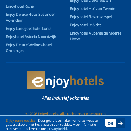
Enjoyhotel De Foreesten
Enjoyhotel Riche
Enjoyhotel Hof van Twente
Enjoy Deluxe Hotel Spaander
Enjoyhotel Bovenkarspel
Volendam
Enjoyhotel Ie-Sicht
Enjoy Landgoedhotel Lunia
Enjoyhotel Auberge de Moerse
Enjoyhotel Astoria Noordwijk
Hoeve
Enjoy Deluxe Wellnesshotel
Groningen
Alles inclusief vakanties
© 2026 Enjoyhotels - alle rechten voorbehouden
Enjoy some cookies
Door gebruik te maken van onze website,
OK
gaat u akkoord met het plaatsen van cookies. Meer informatie
hierover kunt u lezen in ons
privacybeleid
.