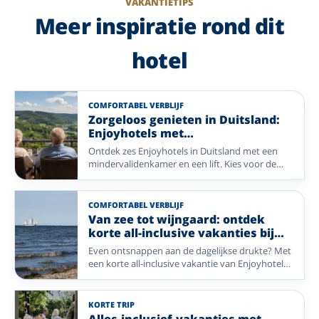
VAKANTIETIPS
Meer inspiratie rond dit
hotel
COMFORTABEL VERBLIJF
Zorgeloos genieten in Duitsland:
Enjoyhotels met
mindervalidekamers
Ontdek zes Enjoyhotels in Duitsland met een
mindervalidenkamer en een lift. Kies voor de
wijngaarden van de Moezel, de frisse zeelucht
aan de Duitse Waddenkust, de heuvels van het
Sauerland, de gastvrijheid van het Münsterland
COMFORTABEL VERBLIJF
of de natuur van de Eifel en geniet zorgeloos van
Van zee tot wijngaard: ontdek
een ontspannen vakantie.
korte all-inclusive vakanties bij
Enjoyhotels
Even ontsnappen aan de dagelijkse drukte? Met
een korte all-inclusive vakantie van Enjoyhotels
geniet u in een paar dagen van alles wat een
vakantie bijzonder maakt. Van frisse zeelucht op
de Waddeneilanden tot prachtige landschappen
KORTE TRIP
en gezellige plaatsen in Duitsland en België: uw