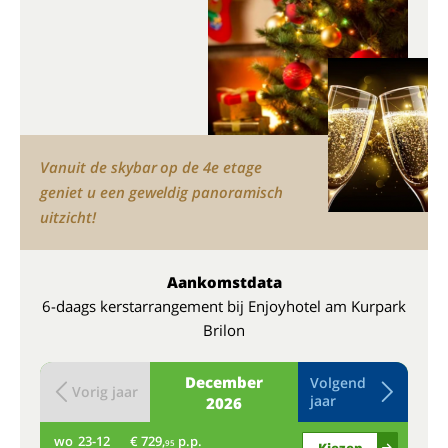
Vanuit de skybar op de 4e etage
geniet u een geweldig panoramisch
uitzicht!
Aankomstdata
6-daags kerstarrangement bij Enjoyhotel am Kurpark
Brilon
December
Volgend
Vorig jaar
jaar
2026
wo
23-12
€ 729,
p.p.
do
95
Kiezen