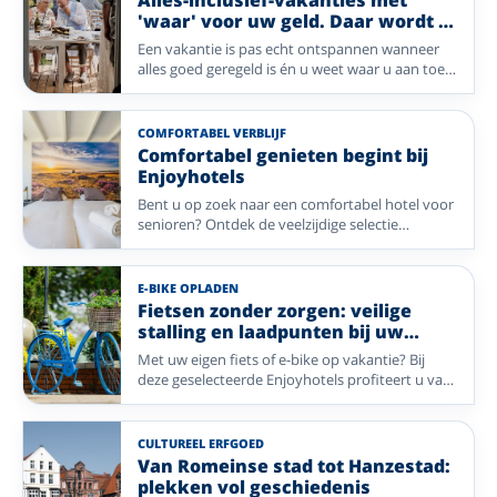
Alles-inclusief-vakanties met
verblijf is compleet verzorgd, zodat u alleen nog
'waar' voor uw geld. Daar wordt u
hoeft te genieten.
vrolijk van!
Een vakantie is pas echt ontspannen wanneer
alles goed geregeld is én u weet waar u aan toe
bent. Bij Enjoyhotels geniet u van een compleet
verzorgd alles-inclusief-arrangement, waarbij
comfort, gezelligheid en gastvrijheid centraal
COMFORTABEL VERBLIJF
staan. Van uitgebreide ontbijtbuffetten en
Comfortabel genieten begint bij
smaakvolle diners tot leuke extra's die uw
Enjoyhotels
verblijf nog aangenamer maken: u krijgt veel
Bent u op zoek naar een comfortabel hotel voor
vakantie voor een aantrekkelijke prijs. Zo houdt
senioren? Ontdek de veelzijdige selectie
u meer tijd over om te ontspannen, nieuwe
Enjoyhotels met een lift, toegankelijke kamers
plekken te ontdekken en vooral volop te
en eenpersoonskamers. Kies voor een
genieten – met écht waar voor uw geld. Ontdek
ontspannen verblijf in de natuur, een
een gevarieerde selectie Enjoyhotels in
E-BIKE OPLADEN
wellnesshotel of een gezellige stedentrip en
Nederland, Duitsland en België.
Fietsen zonder zorgen: veilige
geniet van een compleet verzorgd 5-daags alles-
stalling en laadpunten bij uw
inclusief-arrangement.
Enjoyhotel
Met uw eigen fiets of e-bike op vakantie? Bij
deze geselecteerde Enjoyhotels profiteert u van
een (overdekte) fietsenstalling met laadpunten.
Zo geniet u zorgeloos van prachtige fietsroutes
in de omgeving
CULTUREEL ERFGOED
Van Romeinse stad tot Hanzestad:
plekken vol geschiedenis