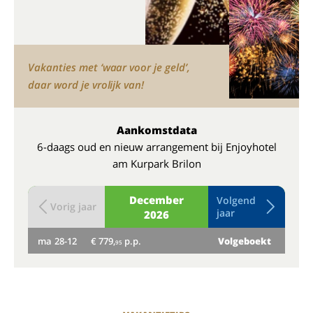
Vakanties met ‘waar voor je geld’,
daar word je vrolijk van!
Aankomstdata
6-daags oud en nieuw arrangement bij Enjoyhotel
am Kurpark Brilon
December
Volgend
Vorig jaar
jaar
2026
ma
28-12
€ 779,
p.p.
Volgeboekt
di
95