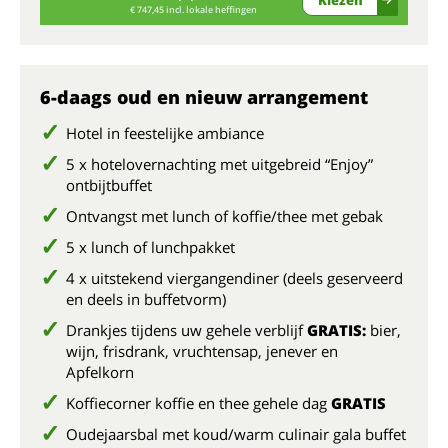
€ 747,45 incl. lokale heffingen
6-daags oud en nieuw arrangement
Hotel in feestelijke ambiance
5 x hotelovernachting met uitgebreid “Enjoy”
ontbijtbuffet
Ontvangst met lunch of koffie/thee met gebak
5 x lunch of lunchpakket
4 x uitstekend viergangendiner (deels geserveerd
en deels in buffetvorm)
Drankjes tijdens uw gehele verblijf
GRATIS:
bier,
wijn, frisdrank, vruchtensap, jenever en
Apfelkorn
Koffiecorner koffie en thee gehele dag
GRATIS
Oudejaarsbal met koud/warm culinair gala buffet