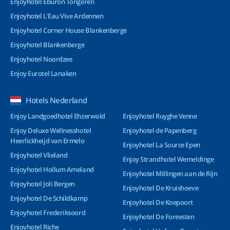
Enjoyhotel Eburon Tongeren
Enjoyhotel L’Eau Vive Ardennen
Enjoyhotel Corner House Blankenberge
Enjoyhotel Blankenberge
Enjoyhotel Noordzee
Enjoy Eurotel Lanaken
Hotels Nederland
Enjoy Landgoedhotel Ehzerwold
Enjoyhotel Ruyghe Venne
Enjoy Deluxe Wellnesshotel
Enjoyhotel de Papenberg
Heerlickheijd van Ermelo
Enjoyhotel La Source Epen
Enjoyhotel Vlieland
Enjoy Strandhotel Wemeldinge
Enjoyhotel Hollum Ameland
Enjoyhotel Millingen aan de Rijn
Enjoyhotel Joli Bergen
Enjoyhotel De Kruishoeve
Enjoyhotel De Schildkamp
Enjoyhotel De Koepoort
Enjoyhotel Frederiksoord
Enjoyhotel De Foreesten
Enjoyhotel Riche