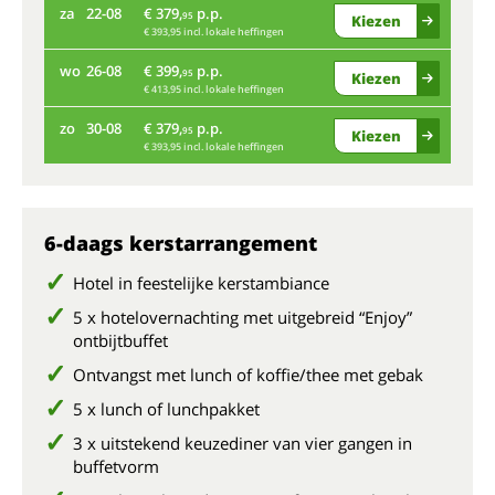
za
22-08
€ 379,
p.p.
95
Kiezen
di
€ 393,95 incl. lokale heffingen
wo
26-08
€ 399,
p.p.
95
Kiezen
za
€ 413,95 incl. lokale heffingen
zo
30-08
€ 379,
p.p.
95
Kiezen
wo
€ 393,95 incl. lokale heffingen
zo
6-daags kerstarrangement
Hotel in feestelijke kerstambiance
5 x hotelovernachting met uitgebreid “Enjoy”
ontbijtbuffet
Ontvangst met lunch of koffie/thee met gebak
5 x lunch of lunchpakket
3 x uitstekend keuzediner van vier gangen in
buffetvorm