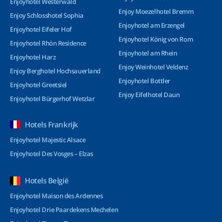
Enjoyhotel Westerwald
Enjoy Moezelhotel Bremm
Enjoy Schlosshotel Sophia
Enjoyhotel am Erzengel
Enjoyhotel Eifeler Hof
Enjoyhotel König von Rom
Enjoyhotel Rhön Residence
Enjoyhotel am Rhein
Enjoyhotel Harz
Enjoy Weinhotel Veldenz
Enjoy Berghotel Hochsauerland
Enjoyhotel Bottler
Enjoyhotel Greetsiel
Enjoy Eifelhotel Daun
Enjoyhotel Bürgerhof Wetzlar
Hotels Frankrijk
Enjoyhotel Majestic Alsace
Enjoyhotel Des Vosges – Elzas
Hotels België
Enjoyhotel Maison des Ardennes
Enjoyhotel Drie Paardekens Mechelen