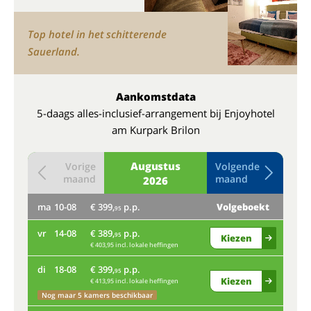
Top hotel in het schitterende
Sauerland.
Aankomstdata
5-daags alles-inclusief-arrangement bij Enjoyhotel
am Kurpark Brilon
Augustus
Vorige
Volgende
maand
maand
2026
ma
10-08
€ 399,
p.p.
Volgeboekt
do
95
vr
14-08
€ 389,
p.p.
95
Kiezen
ma
€ 403,95 incl. lokale heffingen
di
18-08
€ 399,
p.p.
Bij
95
Kiezen
€ 413,95 incl. lokale heffingen
vr
Nog maar 5 kamers beschikbaar