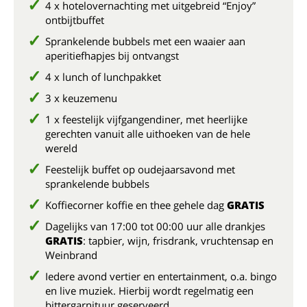
4 x hotelovernachting met uitgebreid “Enjoy”
ontbijtbuffet
Sprankelende bubbels met een waaier aan
aperitiefhapjes bij ontvangst
4 x lunch of lunchpakket
3 x keuzemenu
1 x feestelijk vijfgangendiner, met heerlijke
gerechten vanuit alle uithoeken van de hele
wereld
Feestelijk buffet op oudejaarsavond met
sprankelende bubbels
Koffiecorner koffie en thee gehele dag
GRATIS
Dagelijks van 17:00 tot 00:00 uur alle drankjes
GRATIS
: tapbier, wijn, frisdrank, vruchtensap en
Weinbrand
Iedere avond vertier en entertainment, o.a. bingo
en live muziek. Hierbij wordt regelmatig een
bittergarnituur geserveerd