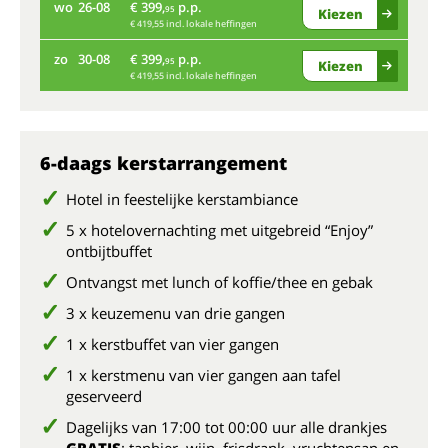
wo
26-08
€ 399,
p.p.
za
95
Kiezen
€ 419,55 incl. lokale heffingen
zo
30-08
€ 399,
p.p.
wo
95
Kiezen
€ 419,55 incl. lokale heffingen
zo
6-daags kerstarrangement
Hotel in feestelijke kerstambiance
5 x hotelovernachting met uitgebreid “Enjoy”
ontbijtbuffet
Ontvangst met lunch of koffie/thee en gebak
3 x keuzemenu van drie gangen
1 x kerstbuffet van vier gangen
1 x kerstmenu van vier gangen aan tafel
geserveerd
Dagelijks van 17:00 tot 00:00 uur alle drankjes