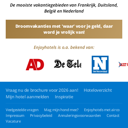
De mooiste vakantiegebieden van Frankrijk, Duitsland,
België en Nederland
Droomvakanties met 'waar' voor je geld, daar
word je vrolijk van!
Enjoyhotels is o.a. bekend van:
Vraag nu de brochure voor 2026 aan!
Hoteloverzicht
Mijn hotel aanmelden
Inspiratie
Veelgestelde vragen
Mag mijn hond mee?
Enjoyhotels met airco
Impressum
Privacybeleid
Annuleringsvoorwaarden
Contact
Vacature