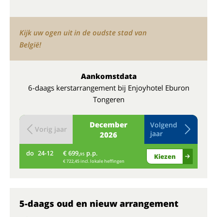
Kijk uw ogen uit in de oudste stad van
België!
Aankomstdata
6-daags kerstarrangement bij Enjoyhotel Eburon
Tongeren
December
Volgend
Vorig jaar
jaar
2026
do
24-12
€ 699,
p.p.
vr
95
Kiezen
€ 722,45 incl. lokale heffingen
5-daags oud en nieuw arrangement