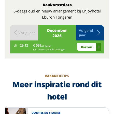
Aankomstdata
5-daags oud en nieuw arrangement bij Enjoyhotel
Eburon Tongeren
December
Volgend
Vorig jaar
jaar
2026
di
29-12
€ 599,
p.p.
wo
95
Kiezen
€ 617,95 incl. lokale heffingen
VAKANTIETIPS
Meer inspiratie rond dit
hotel
DORPJES EN STADJES