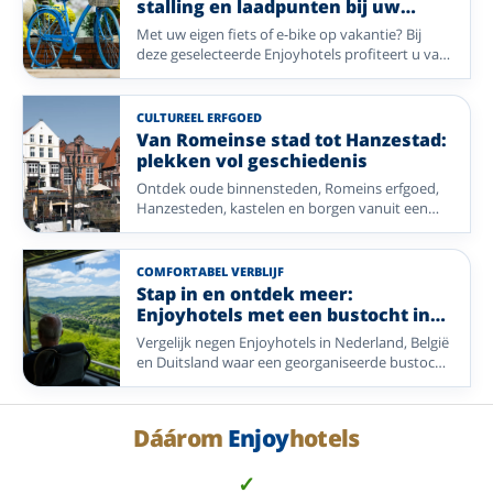
stalling en laadpunten bij uw
heeft u alle rust om heerlijk te genieten.
Enjoyhotel
Met uw eigen fiets of e-bike op vakantie? Bij
deze geselecteerde Enjoyhotels profiteert u van
een (overdekte) fietsenstalling met laadpunten.
Zo geniet u zorgeloos van prachtige fietsroutes
in de omgeving
CULTUREEL ERFGOED
Van Romeinse stad tot Hanzestad:
plekken vol geschiedenis
Ontdek oude binnensteden, Romeins erfgoed,
Hanzesteden, kastelen en borgen vanuit een
selectie Enjoyhotels in Nederland, België,
Duitsland en Frankrijk.
COMFORTABEL VERBLIJF
Stap in en ontdek meer:
Enjoyhotels met een bustocht in
het arrangement
Vergelijk negen Enjoyhotels in Nederland, België
en Duitsland waar een georganiseerde bustocht
onderdeel is van het 5-daags alles-inclusief-
arrangement.
Dáárom
Enjoy
hotels
✓