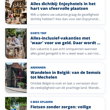
Alles dichtbij: Enjoyhotels in het
hart van sfeervolle plaatsen
Wilt u tijdens uw vakantie graag de gezelligheid
dichtbij hebben? Kies dan voor een Enjoyhotel
in of nabij het centrum. Van historische pleinen
en sfeervolle winkelstraten tot gezellige
dorpskernen: stap de deur uit en ontdek direct
KORTE TRIP
de charme van uw vakantiebestemming. Geniet
Alles-inclusief-vakanties met
van comfort, gastvrijheid en alle mooie plekken
'waar' voor uw geld. Daar wordt u
die op loopafstand liggen.
vrolijk van!
Een vakantie is pas echt ontspannen wanneer
alles goed geregeld is én u weet waar u aan toe
bent. Bij Enjoyhotels geniet u van een compleet
verzorgd alles-inclusief-arrangement, waarbij
comfort, gezelligheid en gastvrijheid centraal
ARDENNEN
staan. Van uitgebreide ontbijtbuffetten en
Wandelen in België: van de Semois
smaakvolle diners tot leuke extra's die uw
tot Mechelen
verblijf nog aangenamer maken: u krijgt veel
Ontdek België te voet en laat u verrassen door
vakantie voor een aantrekkelijke prijs. Zo houdt
de veelzijdigheid van dit prachtige land. Wandel
u meer tijd over om te ontspannen, nieuwe
langs de kabbelende Semois, door de groene
plekken te ontdekken en vooral volop te
Ardennen en geniet van sfeervolle steden vol
genieten – met écht waar voor uw geld. Ontdek
historie, zoals Tongeren en Mechelen. Vanuit
een gevarieerde selectie Enjoyhotels in
E-BIKE OPLADEN
een comfortabel Enjoyhotel beleeft u de
Nederland, Duitsland en België.
Fietsen zonder zorgen: veilige
mooiste wandelroutes, bijzondere uitstapjes en