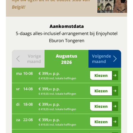
België!
Aankomstdata
5-daags alles-inclusief-arrangement bij Enjoyhotel
Eburon Tongeren
Augustus
Vorige
Volgende
maand
maand
2026
ma
10-08
€ 399,
p.p.
do
95
Kiezen
€ 419,55 incl. lokale heffingen
vr
14-08
€ 399,
p.p.
ma
95
Kiezen
€ 419,55 incl. lokale heffingen
di
18-08
€ 399,
p.p.
vr
95
Kiezen
€ 419,55 incl. lokale heffingen
za
22-08
€ 399,
p.p.
di
95
Kiezen
€ 419,55 incl. lokale heffingen