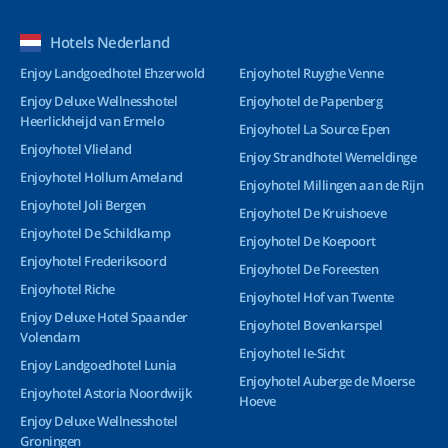
Hotels Nederland
Enjoy Landgoedhotel Ehzerwold
Enjoyhotel Ruyghe Venne
Enjoy Deluxe Wellnesshotel
Enjoyhotel de Papenberg
Heerlickheijd van Ermelo
Enjoyhotel La Source Epen
Enjoyhotel Vlieland
Enjoy Strandhotel Wemeldinge
Enjoyhotel Hollum Ameland
Enjoyhotel Millingen aan de Rijn
Enjoyhotel Joli Bergen
Enjoyhotel De Kruishoeve
Enjoyhotel De Schildkamp
Enjoyhotel De Koepoort
Enjoyhotel Frederiksoord
Enjoyhotel De Foreesten
Enjoyhotel Riche
Enjoyhotel Hof van Twente
Enjoy Deluxe Hotel Spaander
Enjoyhotel Bovenkarspel
Volendam
Enjoyhotel Ie-Sicht
Enjoy Landgoedhotel Lunia
Enjoyhotel Auberge de Moerse
Enjoyhotel Astoria Noordwijk
Hoeve
Enjoy Deluxe Wellnesshotel
Groningen