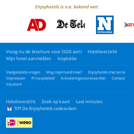
Enjoyhotels is o.a. bekend van:
Vraag nu de brochure voor 2026 aan!
Hoteloverzicht
Mijn hotel aanmelden
Inspiratie
Veelgestelde vragen
Mag mijn hond mee?
Enjoyhotels met airco
Impressum
Privacybeleid
Annuleringsvoorwaarden
Contact
Vacature
Hoteloverzicht
Zoek op kaart
Last minutes
TIP! De Enjoyhotels cadeaubon