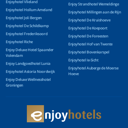
Enjoyhotel Vlieland
Enjoy Strandhotel Wemeldinge
Enjoyhotel Hollum Ameland
Enjoyhotel Millingen aan de Rijn
Enjoyhotel Joli Bergen
Enjoyhotel De Kruishoeve
Enjoyhotel De Schildkamp
Enjoyhotel De Koepoort
Enjoyhotel Frederiksoord
Enjoyhotel De Foreesten
Enjoyhotel Riche
Enjoyhotel Hof van Twente
Enjoy Deluxe Hotel Spaander
Enjoyhotel Bovenkarspel
Volendam
Enjoyhotel Ie-Sicht
Enjoy Landgoedhotel Lunia
Enjoyhotel Auberge de Moerse
Enjoyhotel Astoria Noordwijk
Hoeve
Enjoy Deluxe Wellnesshotel
Groningen