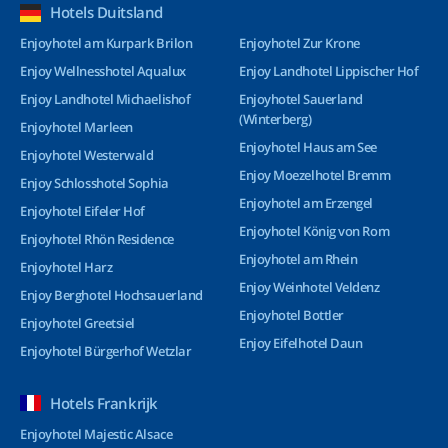
Hotels Duitsland
Enjoyhotel am Kurpark Brilon
Enjoyhotel Zur Krone
Enjoy Wellnesshotel Aqualux
Enjoy Landhotel Lippischer Hof
Enjoy Landhotel Michaelishof
Enjoyhotel Sauerland
(Winterberg)
Enjoyhotel Marleen
Enjoyhotel Haus am See
Enjoyhotel Westerwald
Enjoy Moezelhotel Bremm
Enjoy Schlosshotel Sophia
Enjoyhotel am Erzengel
Enjoyhotel Eifeler Hof
Enjoyhotel König von Rom
Enjoyhotel Rhön Residence
Enjoyhotel am Rhein
Enjoyhotel Harz
Enjoy Weinhotel Veldenz
Enjoy Berghotel Hochsauerland
Enjoyhotel Bottler
Enjoyhotel Greetsiel
Enjoy Eifelhotel Daun
Enjoyhotel Bürgerhof Wetzlar
Hotels Frankrijk
Enjoyhotel Majestic Alsace