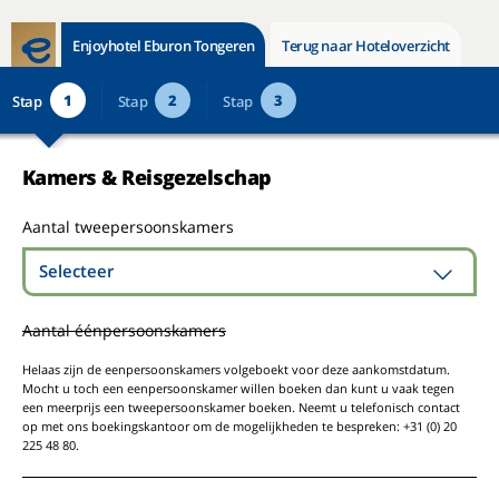
Enjoyhotel Eburon Tongeren
Terug naar Hoteloverzicht
1
2
3
Stap
Stap
Stap
Kamers & Reisgezelschap
Aantal tweepersoonskamers
Selecteer
Aantal éénpersoonskamers
Helaas zijn de eenpersoonskamers volgeboekt voor deze aankomstdatum.
Mocht u toch een eenpersoonskamer willen boeken dan kunt u vaak tegen
een meerprijs een tweepersoonskamer boeken. Neemt u telefonisch contact
op met ons boekingskantoor om de mogelijkheden te bespreken: +31 (0) 20
225 48 80.