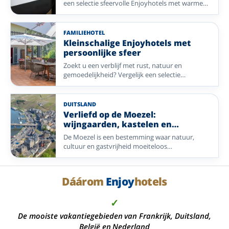
een selectie sfeervolle Enjoyhotels met warme
gastvrijheid, fijne bestemmingen en het 5-daags
alles-inclusief-arrangement.
FAMILIEHOTEL
Kleinschalige Enjoyhotels met
persoonlijke sfeer
Zoekt u een verblijf met rust, natuur en
gemoedelijkheid? Vergelijk een selectie
kleinschalige Enjoyhotels in Nederland,
Duitsland, België en Frankrijk.
DUITSLAND
Verliefd op de Moezel:
wijngaarden, kastelen en
vakwerkdorpjes
De Moezel is een bestemming waar natuur,
cultuur en gastvrijheid moeiteloos
samenkomen. Langs de kronkelende rivier vindt
u uitgestrekte wijngaarden, indrukwekkende
kastelen en sfeervolle vakwerkdorpjes die
Dáárom
Enjoy
hotels
uitnodigen om op uw gemak te ontdekken.
Maak een mooie wandeling langs het water,
✓
geniet van een terrasje met uitzicht of proef een
glas lokale wijn. Vanuit een comfortabel
De mooiste vakantiegebieden van Frankrijk, Duitsland,
Enjoyhotel beleeft u de charme van de Moezel,
België en Nederland