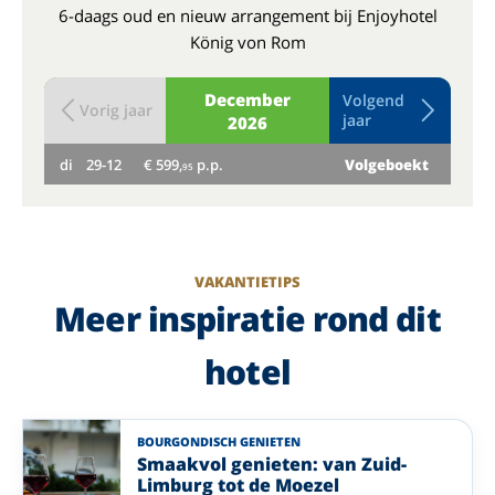
6-daags oud en nieuw arrangement bij Enjoyhotel
König von Rom
December
Volgend
Vorig jaar
jaar
2026
di
29-12
€ 599,
p.p.
Volgeboekt
wo
95
VAKANTIETIPS
Meer inspiratie rond dit
hotel
BOURGONDISCH GENIETEN
Smaakvol genieten: van Zuid-
Limburg tot de Moezel