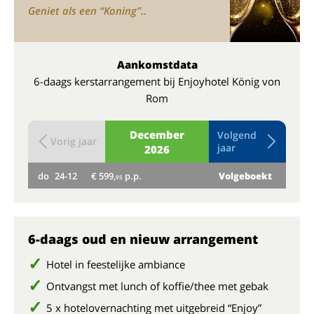
Geniet als een “Koning”..
Aankomstdata
6-daags kerstarrangement bij Enjoyhotel König von
Rom
December
Volgend
Vorig jaar
jaar
2026
do
24-12
€ 599,
p.p.
Volgeboekt
vr
95
6-daags oud en nieuw arrangement
Hotel in feestelijke ambiance
Ontvangst met lunch of koffie/thee met gebak
5 x hotelovernachting met uitgebreid “Enjoy”