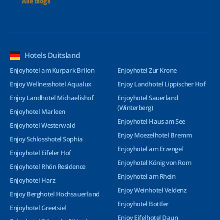
Alle blogs
Hotels Duitsland
Enjoyhotel am Kurpark Brilon
Enjoyhotel Zur Krone
Enjoy Wellnesshotel Aqualux
Enjoy Landhotel Lippischer Hof
Enjoy Landhotel Michaelishof
Enjoyhotel Sauerland
(Winterberg)
Enjoyhotel Marleen
Enjoyhotel Haus am See
Enjoyhotel Westerwald
Enjoy Moezelhotel Bremm
Enjoy Schlosshotel Sophia
Enjoyhotel am Erzengel
Enjoyhotel Eifeler Hof
Enjoyhotel König von Rom
Enjoyhotel Rhön Residence
Enjoyhotel am Rhein
Enjoyhotel Harz
Enjoy Weinhotel Veldenz
Enjoy Berghotel Hochsauerland
Enjoyhotel Bottler
Enjoyhotel Greetsiel
Enjoy Eifelhotel Daun