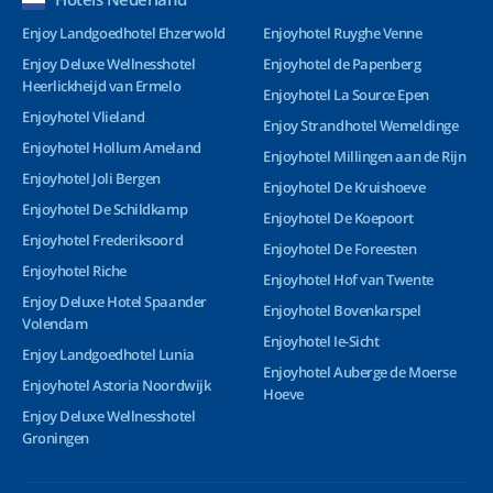
Enjoy Landgoedhotel Ehzerwold
Enjoyhotel Ruyghe Venne
Enjoy Deluxe Wellnesshotel
Enjoyhotel de Papenberg
Heerlickheijd van Ermelo
Enjoyhotel La Source Epen
Enjoyhotel Vlieland
Enjoy Strandhotel Wemeldinge
Enjoyhotel Hollum Ameland
Enjoyhotel Millingen aan de Rijn
Enjoyhotel Joli Bergen
Enjoyhotel De Kruishoeve
Enjoyhotel De Schildkamp
Enjoyhotel De Koepoort
Enjoyhotel Frederiksoord
Enjoyhotel De Foreesten
Enjoyhotel Riche
Enjoyhotel Hof van Twente
Enjoy Deluxe Hotel Spaander
Enjoyhotel Bovenkarspel
Volendam
Enjoyhotel Ie-Sicht
Enjoy Landgoedhotel Lunia
Enjoyhotel Auberge de Moerse
Enjoyhotel Astoria Noordwijk
Hoeve
Enjoy Deluxe Wellnesshotel
Groningen