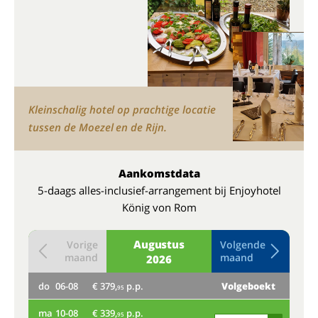
Kleinschalig hotel op prachtige locatie
tussen de Moezel en de Rijn.
Aankomstdata
5-daags alles-inclusief-arrangement bij Enjoyhotel
König von Rom
Augustus
Vorige
Volgende
maand
maand
2026
do
06-08
€ 379,
p.p.
Volgeboekt
do
95
ma
10-08
€ 339,
p.p.
95