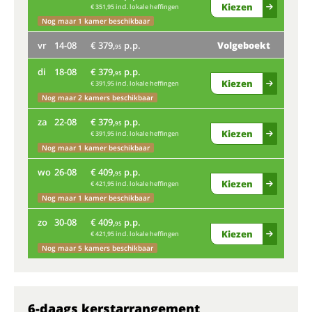
ma
Kiezen
€ 351,95 incl. lokale heffingen
Nog maar 1 kamer beschikbaar
vr
vr
14-08
€ 379,
p.p.
Volgeboekt
95
di
di
18-08
€ 379,
p.p.
95
Kiezen
€ 391,95 incl. lokale heffingen
Nog
Nog maar 2 kamers beschikbaar
za
za
22-08
€ 379,
p.p.
95
Kiezen
€ 391,95 incl. lokale heffingen
Bij
Nog maar 1 kamer beschikbaar
wo
wo
26-08
€ 409,
p.p.
95
Kiezen
€ 421,95 incl. lokale heffingen
Nog
Nog maar 1 kamer beschikbaar
zo
zo
30-08
€ 409,
p.p.
95
Kiezen
€ 421,95 incl. lokale heffingen
Nog
Nog maar 5 kamers beschikbaar
6-daags kerstarrangement