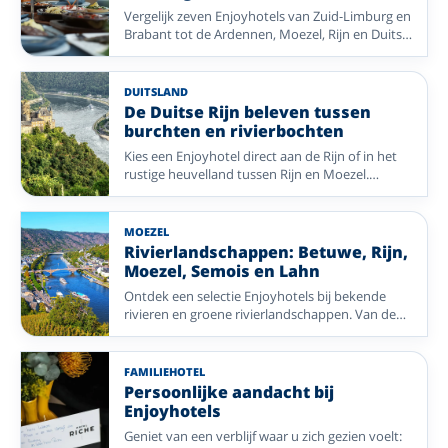
Vergelijk zeven Enjoyhotels van Zuid-Limburg en
Brabant tot de Ardennen, Moezel, Rijn en Duitse
Waddenkust. Combineer ontspannen tafelen
met sfeervolle plaatsen en mooie natuur.
DUITSLAND
De Duitse Rijn beleven tussen
burchten en rivierbochten
Kies een Enjoyhotel direct aan de Rijn of in het
rustige heuvelland tussen Rijn en Moezel.
Verken de Loreley, Koblenz, Boppard en
imposante burchten.
MOEZEL
Rivierlandschappen: Betuwe, Rijn,
Moezel, Semois en Lahn
Ontdek een selectie Enjoyhotels bij bekende
rivieren en groene rivierlandschappen. Van de
Linge en Rijn tot de Moezel, Semois en Lahn: fijn
voor wandelen, fietsen en ontspannen aan het
water.
FAMILIEHOTEL
Persoonlijke aandacht bij
Enjoyhotels
Geniet van een verblijf waar u zich gezien voelt: