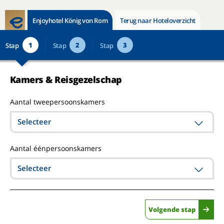
Enjoyhotel König von Rom
Terug naar Hoteloverzicht
1
2
3
Stap
Stap
Stap
Kamers & Reisgezelschap
Aantal tweepersoonskamers
Selecteer
Aantal éénpersoonskamers
Selecteer
Volgende stap