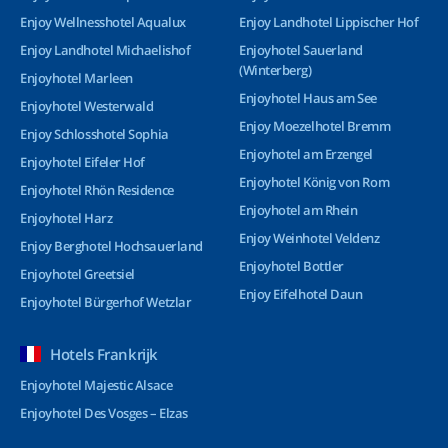
Enjoy Wellnesshotel Aqualux
Enjoy Landhotel Lippischer Hof
Enjoy Landhotel Michaelishof
Enjoyhotel Sauerland
(Winterberg)
Enjoyhotel Marleen
Enjoyhotel Haus am See
Enjoyhotel Westerwald
Enjoy Moezelhotel Bremm
Enjoy Schlosshotel Sophia
Enjoyhotel am Erzengel
Enjoyhotel Eifeler Hof
Enjoyhotel König von Rom
Enjoyhotel Rhön Residence
Enjoyhotel am Rhein
Enjoyhotel Harz
Enjoy Weinhotel Veldenz
Enjoy Berghotel Hochsauerland
Enjoyhotel Bottler
Enjoyhotel Greetsiel
Enjoy Eifelhotel Daun
Enjoyhotel Bürgerhof Wetzlar
Hotels Frankrijk
Enjoyhotel Majestic Alsace
Enjoyhotel Des Vosges – Elzas