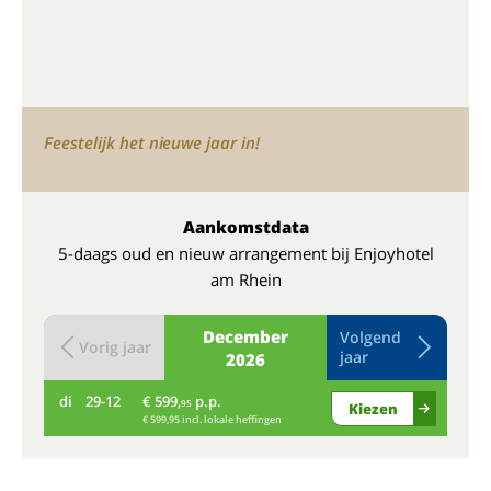
Feestelijk het nieuwe jaar in!
Aankomstdata
5-daags oud en nieuw arrangement bij Enjoyhotel
am Rhein
December
Volgend
Vorig jaar
jaar
2026
di
29-12
€ 599,
p.p.
wo
95
Kiezen
€ 599,95 incl. lokale heffingen