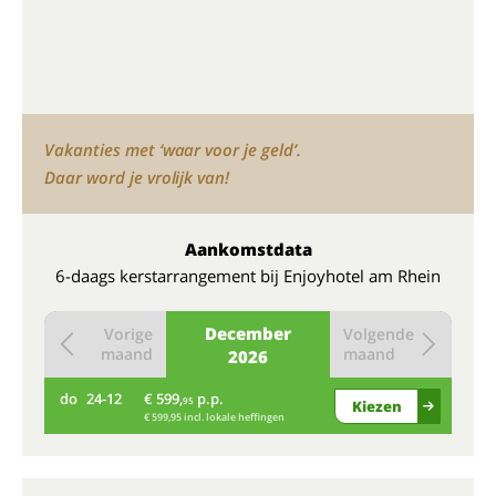
Vakanties met ‘waar voor je geld’.
Daar word je vrolijk van!
Aankomstdata
6-daags kerstarrangement bij Enjoyhotel am Rhein
December
Vorige
Volgende
maand
maand
2026
do
24-12
€ 599,
p.p.
95
Kiezen
€ 599,95 incl. lokale heffingen