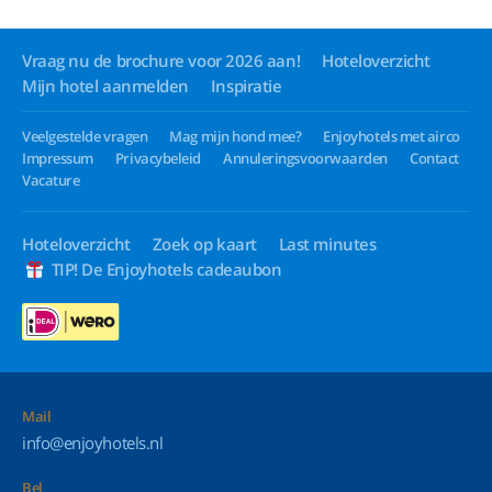
Vraag nu de brochure voor 2026 aan!
Hoteloverzicht
Mijn hotel aanmelden
Inspiratie
Veelgestelde vragen
Mag mijn hond mee?
Enjoyhotels met airco
Impressum
Privacybeleid
Annuleringsvoorwaarden
Contact
Vacature
Hoteloverzicht
Zoek op kaart
Last minutes
TIP! De Enjoyhotels cadeaubon
Mail
info@enjoyhotels.nl
Bel