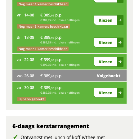
Nog maar 1 kamer beschikbaar
Nog
vr
14-08
€ 389,
p.p.
ma
95
Kiezen
€ 389,95 incl. lokale heffingen
vr
Nog maar 5 kamers beschikbaar
di
18-08
€ 389,
p.p.
95
Bij
Kiezen
€ 389,95 incl. lokale heffingen
di
Nog maar 1 kamer beschikbaar
za
22-08
€ 399,
p.p.
95
Nog
Kiezen
€ 399,95 incl. lokale heffingen
za
wo
26-08
€ 389,
p.p.
Volgeboekt
95
zo
30-08
€ 389,
p.p.
wo
95
Kiezen
€ 389,95 incl. lokale heffingen
Bijna volgeboekt
zo
6-daags kerstarrangement
Ontvangst met lunch of koffie/thee met