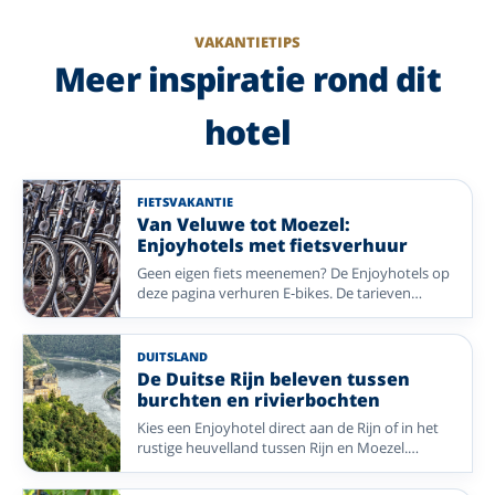
VAKANTIETIPS
Meer inspiratie rond dit
hotel
FIETSVAKANTIE
Van Veluwe tot Moezel:
Enjoyhotels met fietsverhuur
Geen eigen fiets meenemen? De Enjoyhotels op
deze pagina verhuren E-bikes. De tarieven
verschillen per hotel. Kies een fietsregio in
Nederland of Duitsland, van kust en rivierdal tot
bos en heide.
DUITSLAND
De Duitse Rijn beleven tussen
burchten en rivierbochten
Kies een Enjoyhotel direct aan de Rijn of in het
rustige heuvelland tussen Rijn en Moezel.
Verken de Loreley, Koblenz, Boppard en
imposante burchten.