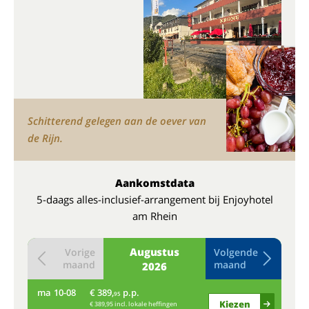
Schitterend gelegen aan de oever van
de Rijn.
Aankomstdata
5-daags alles-inclusief-arrangement bij Enjoyhotel
am Rhein
Augustus
Vorige
Volgende
maand
maand
2026
ma
10-08
€ 389,
p.p.
do
95
Kiezen
€ 389,95 incl. lokale heffingen