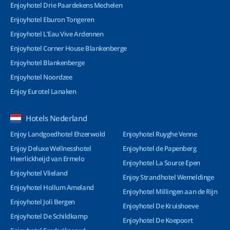
Enjoyhotel Drie Paardekens Mechelen
Enjoyhotel Eburon Tongeren
Enjoyhotel L’Eau Vive Ardennen
Enjoyhotel Corner House Blankenberge
Enjoyhotel Blankenberge
Enjoyhotel Noordzee
Enjoy Eurotel Lanaken
Hotels Nederland
Enjoy Landgoedhotel Ehzerwold
Enjoyhotel Ruyghe Venne
Enjoy Deluxe Wellnesshotel
Enjoyhotel de Papenberg
Heerlickheijd van Ermelo
Enjoyhotel La Source Epen
Enjoyhotel Vlieland
Enjoy Strandhotel Wemeldinge
Enjoyhotel Hollum Ameland
Enjoyhotel Millingen aan de Rijn
Enjoyhotel Joli Bergen
Enjoyhotel De Kruishoeve
Enjoyhotel De Schildkamp
Enjoyhotel De Koepoort