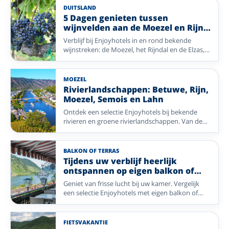
DUITSLAND
5 Dagen genieten tussen
wijnvelden aan de Moezel en Rijn
en in de Elzas
Verblijf bij Enjoyhotels in en rond bekende
wijnstreken: de Moezel, het Rijndal en de Elzas,
met wijngaarden, rivieren, wandelroutes en
sfeervolle stadjes dichtbij.
MOEZEL
Rivierlandschappen: Betuwe, Rijn,
Moezel, Semois en Lahn
Ontdek een selectie Enjoyhotels bij bekende
rivieren en groene rivierlandschappen. Van de
Linge en Rijn tot de Moezel, Semois en Lahn: fijn
voor wandelen, fietsen en ontspannen aan het
water.
BALKON OF TERRAS
Tijdens uw verblijf heerlijk
ontspannen op eigen balkon of
terras
Geniet van frisse lucht bij uw kamer. Vergelijk
een selectie Enjoyhotels met eigen balkon of
terras in onder meer Ameland, Groningen, de
Belgische kust, de Ardennen, de Rijnstreek, het
Teutoburgerwoud, de Rhön, de Vogelsberg en
FIETSVAKANTIE