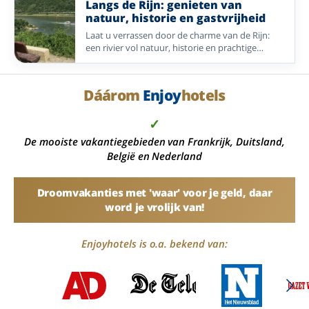
het (Hoch)Sauerland.
Langs de Rijn: genieten van
natuur, historie en gastvrijheid
Laat u verrassen door de charme van de Rijn:
een rivier vol natuur, historie en prachtige
landschappen. Ontdek sfeervolle plaatsen,
groene heuvels en mooie wandelroutes in de
omgeving van Kestert, Waldesch, Wetzlar en
Dáárom
Enjoy
hotels
Millingen aan de Rijn. Met een verblijf bij
Enjoyhotels geniet u van een ontspannen
✓
vakantie, waarbij comfort en ontdekking hand in
hand gaan.
De mooiste vakantiegebieden van Frankrijk, Duitsland,
België en Nederland
Droomvakanties met 'waar' voor je geld, daar
word je vrolijk van!
Enjoyhotels is o.a. bekend van: