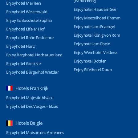
(Winterberg)
Enjoyhotel Marleen
Enjoyhotel Haus am See
Enjoyhotel Westerwald
Enjoy Moezelhotel Bremm
Enjoy Schlosshotel Sophia
Enjoyhotel am Erzengel
Enjoyhotel Eifeler Hof
Enjoyhotel König von Rom
Enjoyhotel Rhön Residence
Enjoyhotel am Rhein
Enjoyhotel Harz
Enjoy Weinhotel Veldenz
Enjoy Berghotel Hochsauerland
Enjoyhotel Bottler
Enjoyhotel Greetsiel
Enjoy Eifelhotel Daun
Enjoyhotel Bürgerhof Wetzlar
Hotels Frankrijk
Enjoyhotel Majestic Alsace
Enjoyhotel Des Vosges – Elzas
Hotels België
Enjoyhotel Maison des Ardennes