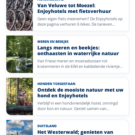
bestemmingen en geniet binnenkort al van een
Van Veluwe tot Moezel:
heerlijke vakantie.
Enjoyhotels met fietsverhuur
Geen eigen fiets meenemen? De Enjoyhotels op
deze pagina verhuren E-bikes. De tarieven
verschillen per hotel. Kies een fietsregio in
Nederland of Duitsland, van kust en rivierdal tot
bos en heide.
MEREN EN BEEKJES
Langs meren en beekjes:
onthaasten in waterrijke natuur
Van Friese meren en moerasbossen tot
kratermeren in de Eifel en kabbelende riviertjes
in de Ardennen: vergelijk Enjoyhotels in
waterrijke natuur.
HONDEN TOEGESTAAN
Ontdek de mooiste natuur met uw
hond en Enjoyhotels
Verblijf in een hondvriendelijk hotel, omringd
door bos en natuur. Geniet samen van
eindeloze wandelingen en een zorgeloze
vakantie met Enjoyhotels in Nederland,
Duitsland en Frankrijk.
DUITSLAND
Het Westerwald; genieten van