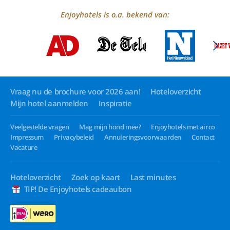
Enjoyhotels is o.a. bekend van:
Vraag nu de brochure voor 2026 aan!
Hoteloverzicht
Mijn hotel aanmelden
Inspiratie
Veelgestelde vragen
Mag mijn hond mee?
Enjoyhotels met airco
Impressum
Privacybeleid
Annuleringsvoorwaarden
Contact
Vacature
Hoteloverzicht
Zoek op kaart
Last minutes
TIP! De Enjoyhotels cadeaubon