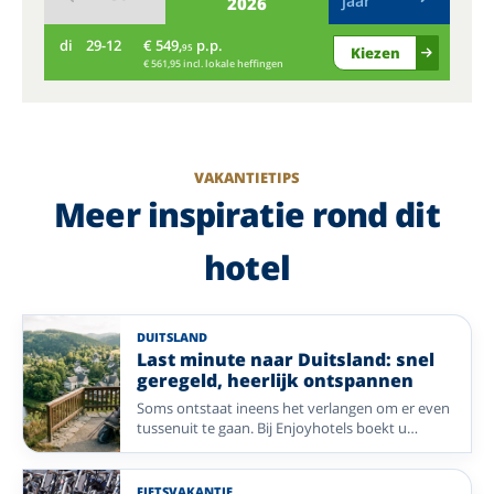
jaar
2026
di
29-12
€ 549,
p.p.
wo
95
Kiezen
€ 561,95 incl. lokale heffingen
VAKANTIETIPS
Meer inspiratie rond dit
hotel
DUITSLAND
Last minute naar Duitsland: snel
geregeld, heerlijk ontspannen
Soms ontstaat ineens het verlangen om er even
tussenuit te gaan. Bij Enjoyhotels boekt u
eenvoudig een ontspannen vakantie naar
Duitsland, met een comfortabel verblijf, gezellige
sfeer en veel geregeld. Ontdek sfeervolle
FIETSVAKANTIE