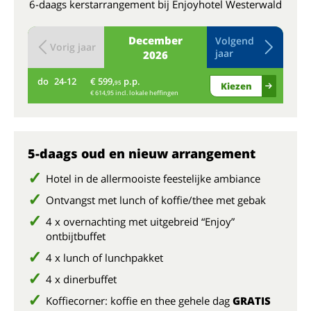
6-daags kerstarrangement bij Enjoyhotel Westerwald
December
Volgend
Vorig jaar
jaar
2026
do
24-12
€ 599,
p.p.
vr
95
Kiezen
€ 614,95 incl. lokale heffingen
5-daags oud en nieuw arrangement
Hotel in de allermooiste feestelijke ambiance
Ontvangst met lunch of koffie/thee met gebak
4 x overnachting met uitgebreid “Enjoy”
ontbijtbuffet
4 x lunch of lunchpakket
4 x dinerbuffet
Koffiecorner: koffie en thee gehele dag
GRATIS