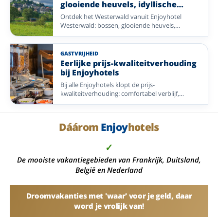
glooiende heuvels, idyllische
valleien en romantische stadjes.
Ontdek het Westerwald vanuit Enjoyhotel
Westerwald: bossen, glooiende heuvels,
Montabaur op 6 kilometer en volop routes voor
wandelen en fietsen.
GASTVRIJHEID
Eerlijke prijs-kwaliteitverhouding
bij Enjoyhotels
Bij alle Enjoyhotels klopt de prijs-
kwaliteitverhouding: comfortabel verblijf,
maaltijden, drankjes, entertainment en een
aantrekkelijke bestemming in één duidelijk
pakket.
Dáárom
Enjoy
hotels
✓
De mooiste vakantiegebieden van Frankrijk, Duitsland,
België en Nederland
Droomvakanties met 'waar' voor je geld, daar
word je vrolijk van!