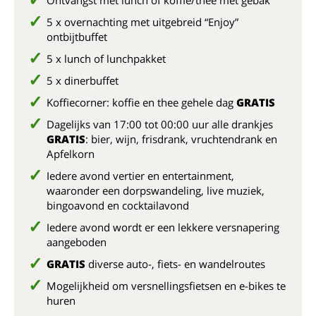
Ontvangst met lunch of koffie/thee met gebak
5 x overnachting met uitgebreid “Enjoy”
ontbijtbuffet
5 x lunch of lunchpakket
5 x dinerbuffet
Koffiecorner: koffie en thee gehele dag
GRATIS
Dagelijks van 17:00 tot 00:00 uur alle drankjes
GRATIS
: bier, wijn, frisdrank, vruchtendrank en
Apfelkorn
Iedere avond vertier en entertainment,
waaronder een dorpswandeling, live muziek,
bingoavond en cocktailavond
Iedere avond wordt er een lekkere versnapering
aangeboden
GRATIS
diverse auto-, fiets- en wandelroutes
Mogelijkheid om versnellingsfietsen en e-bikes te
huren