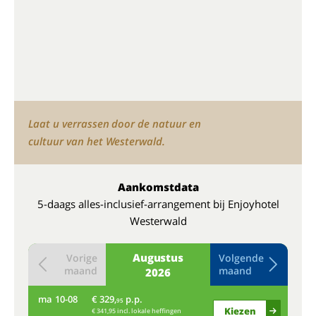
Laat u verrassen door de natuur en
cultuur van het Westerwald.
Aankomstdata
5-daags alles-inclusief-arrangement bij Enjoyhotel
Westerwald
Augustus
Vorige
Volgende
maand
maand
2026
ma
10-08
€ 329,
p.p.
do
95
Kiezen
€ 341,95 incl. lokale heffingen