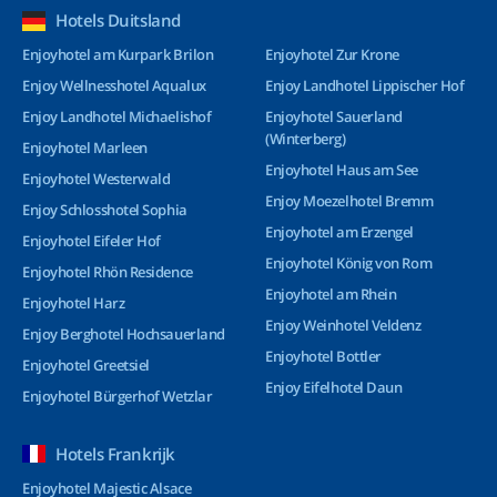
Hotels Duitsland
Enjoyhotel am Kurpark Brilon
Enjoyhotel Zur Krone
Enjoy Wellnesshotel Aqualux
Enjoy Landhotel Lippischer Hof
Enjoy Landhotel Michaelishof
Enjoyhotel Sauerland
(Winterberg)
Enjoyhotel Marleen
Enjoyhotel Haus am See
Enjoyhotel Westerwald
Enjoy Moezelhotel Bremm
Enjoy Schlosshotel Sophia
Enjoyhotel am Erzengel
Enjoyhotel Eifeler Hof
Enjoyhotel König von Rom
Enjoyhotel Rhön Residence
Enjoyhotel am Rhein
Enjoyhotel Harz
Enjoy Weinhotel Veldenz
Enjoy Berghotel Hochsauerland
Enjoyhotel Bottler
Enjoyhotel Greetsiel
Enjoy Eifelhotel Daun
Enjoyhotel Bürgerhof Wetzlar
Hotels Frankrijk
Enjoyhotel Majestic Alsace