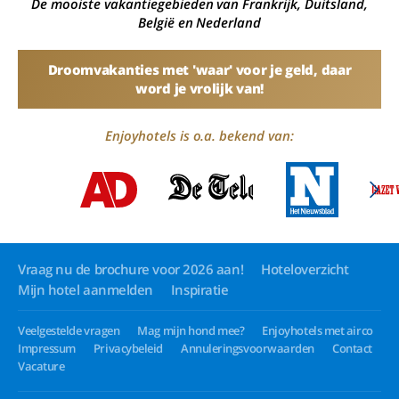
De mooiste vakantiegebieden van Frankrijk, Duitsland,
België en Nederland
Droomvakanties met 'waar' voor je geld, daar
word je vrolijk van!
Enjoyhotels is o.a. bekend van:
Vraag nu de brochure voor 2026 aan!
Hoteloverzicht
Mijn hotel aanmelden
Inspiratie
Veelgestelde vragen
Mag mijn hond mee?
Enjoyhotels met airco
Impressum
Privacybeleid
Annuleringsvoorwaarden
Contact
Vacature