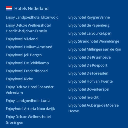
Hotels Nederland
Enjoy Landgoedhotel Ehzerwold
Enjoyhotel Ruyghe Venne
Enjoy Deluxe Wellnesshotel
Enjoyhotel de Papenberg
Heerlickheijd van Ermelo
Enjoyhotel La Source Epen
Enjoyhotel Vlieland
Enjoy Strandhotel Wemeldinge
Enjoyhotel Hollum Ameland
Enjoyhotel Millingen aan de Rijn
Enjoyhotel Joli Bergen
Enjoyhotel De Kruishoeve
Enjoyhotel De Schildkamp
Enjoyhotel De Koepoort
Enjoyhotel Frederiksoord
Enjoyhotel De Foreesten
Enjoyhotel Riche
Enjoyhotel Hof van Twente
Enjoy Deluxe Hotel Spaander
Enjoyhotel Bovenkarspel
Volendam
Enjoyhotel Ie-Sicht
Enjoy Landgoedhotel Lunia
Enjoyhotel Auberge de Moerse
Enjoyhotel Astoria Noordwijk
Hoeve
Enjoy Deluxe Wellnesshotel
Groningen