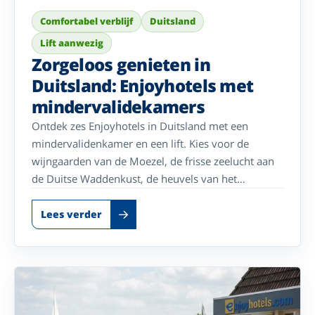
Comfortabel verblijf
Duitsland
Lift aanwezig
Zorgeloos genieten in
Duitsland: Enjoyhotels met
mindervalidekamers
Ontdek zes Enjoyhotels in Duitsland met een
mindervalidenkamer en een lift. Kies voor de
wijngaarden van de Moezel, de frisse zeelucht aan
de Duitse Waddenkust, de heuvels van het
Sauerland, de gastvrijheid van het Münsterland of
de natuur van de Eifel en geniet zorgeloos van een
Lees verder
ontspannen vakantie.