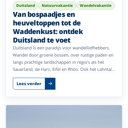
Duitsland
Natuurvakantie
Wandelvakantie
Van bospaadjes en
heuveltoppen tot de
Waddenkust: ontdek
Duitsland te voet
Duitsland is een paradijs voor wandelliefhebbers.
Wandel door groene bossen, over rustige paden en
langs prachtige landschappen in regio’s als het
Sauerland, de Harz, Eifel en Rhön. Ook het Lahntal
en de Waddenkust laten u genieten van
verrassende natuur en mooie wandelroutes. Met
Lees verder
een comfortabel Enjoyhotel als uitvalsbasis ontdekt
u de mooiste plekken op uw eigen tempo en
combineert u actief bezig zijn met heerlijk
ontspannen.