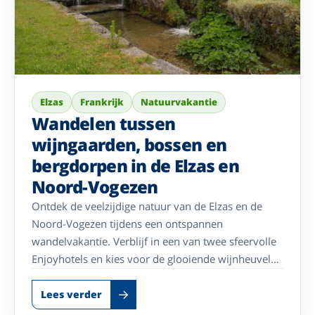
Elzas
Frankrijk
Natuurvakantie
Wandelen tussen
wijngaarden, bossen en
bergdorpen in de Elzas en
Noord-Vogezen
Ontdek de veelzijdige natuur van de Elzas en de
Noord-Vogezen tijdens een ontspannen
wandelvakantie. Verblijf in een van twee sfeervolle
Enjoyhotels en kies voor de glooiende wijnheuvels
en charmante dorpen rond Klingenthal of de
uitgestrekte bossen en uitstekend gemarkeerde
Lees verder
wandelroutes van het natuurpark Noord-Vogezen.