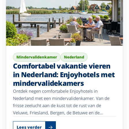
Mindervalidenkamer
Nederland
Comfortabel vakantie vieren
in Nederland: Enjoyhotels met
mindervalidekamers
Ontdek negen comfortabele Enjoyhotels in
Nederland met een mindervalidenkamer. Van de
frisse zeelucht aan de kust tot de rust van de
Veluwe, Friesland, Bergen, de Betuwe en de
Achterhoek: kies uw favoriete bestemming en
geniet zorgeloos van een ontspannen vakantie.
Lees verder