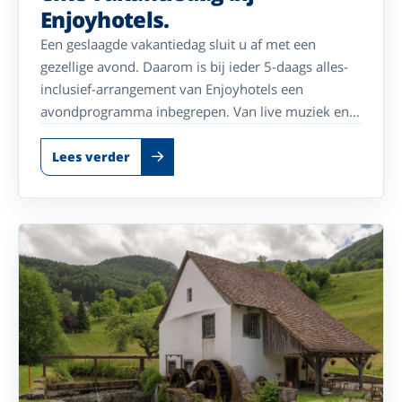
Enjoyhotels.
Een geslaagde vakantiedag sluit u af met een
gezellige avond. Daarom is bij ieder 5-daags alles-
inclusief-arrangement van Enjoyhotels een
avondprogramma inbegrepen. Van live muziek en
bingo tot een ontspannen wandeling of een
wijnproeverij: elk hotel geeft hier zijn eigen
Lees verder
invulling aan. Op deze pagina vergelijkt u acht
hotels in Nederland, België en Duitsland met ieder
een eigen, sfeervol avondprogramma.