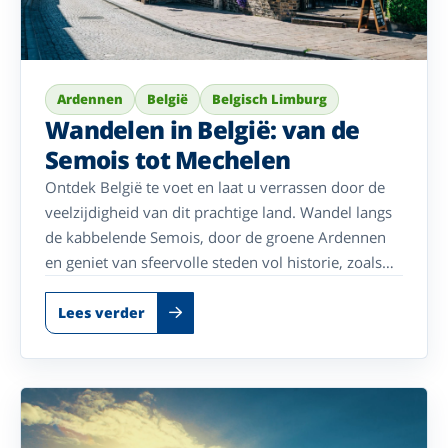
Ardennen
België
Belgisch Limburg
Wandelen in België: van de
Semois tot Mechelen
Ontdek België te voet en laat u verrassen door de
veelzijdigheid van dit prachtige land. Wandel langs
de kabbelende Semois, door de groene Ardennen
en geniet van sfeervolle steden vol historie, zoals
Tongeren en Mechelen. Vanuit een comfortabel
Enjoyhotel beleeft u de mooiste wandelroutes,
Lees verder
bijzondere uitstapjes en heeft u alle rust om heerlijk
te genieten.