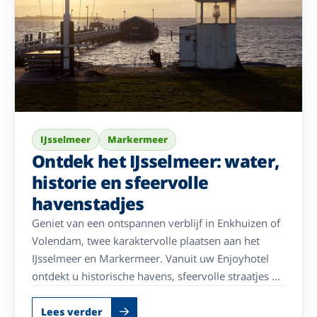
IJsselmeer
Markermeer
Ontdek het IJsselmeer: water,
historie en sfeervolle
havenstadjes
Geniet van een ontspannen verblijf in Enkhuizen of
Volendam, twee karaktervolle plaatsen aan het
IJsselmeer en Markermeer. Vanuit uw Enjoyhotel
ontdekt u historische havens, sfeervolle straatjes en
prachtige uitzichten over het water. Maak een
uitstapje naar Marken, wandel over de dijken of
Lees verder