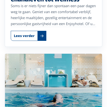
Soms is er niets fijner dan spontaan een paar dagen
weg te gaan. Geniet van een comfortabel verblijf,
heerlijke maaltijden, gezellig entertainment en de
persoonlijke gastvrijheid van een Enjoyhotel. Of u
nu kiest voor de Waddeneilanden of een sfeervolle
stad: uw ontspannen vakantie begint hier.
Lees verder