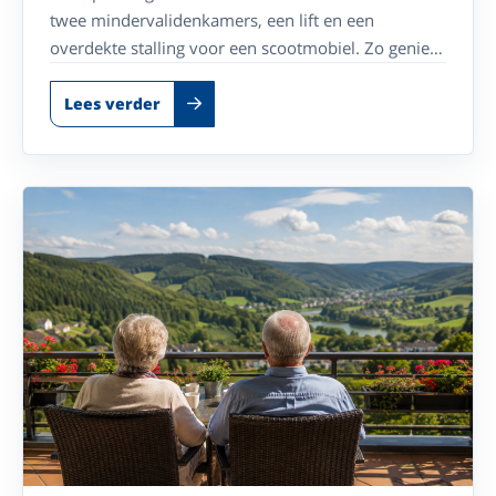
twee mindervalidenkamers, een lift en een
overdekte stalling voor een scootmobiel. Zo geniet
u zorgeloos van alles wat deze veelzijdige streek te
bieden heeft.
Lees verder