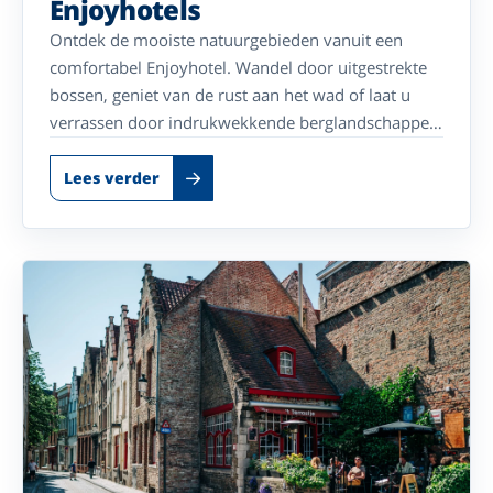
Enjoyhotels
Ontdek de mooiste natuurgebieden vanuit een
comfortabel Enjoyhotel. Wandel door uitgestrekte
bossen, geniet van de rust aan het wad of laat u
verrassen door indrukwekkende berglandschappen.
Waar uw voorkeur ook naar uitgaat, overal vindt u
volop ruimte om te ontspannen en te genieten van
Lees verder
de natuur.