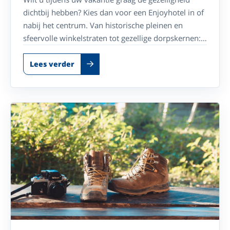
dichtbij hebben? Kies dan voor een Enjoyhotel in of
nabij het centrum. Van historische pleinen en
sfeervolle winkelstraten tot gezellige dorpskernen:
stap de deur uit en ontdek direct de charme van uw
vakantiebestemming. Geniet van comfort,
Lees verder
gastvrijheid en alle mooie plekken die op
loopafstand liggen.