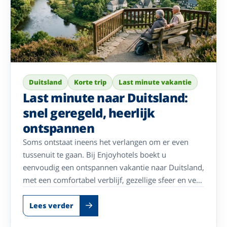
Duitsland
Korte trip
Last minute vakantie
Last minute naar Duitsland:
snel geregeld, heerlijk
ontspannen
Soms ontstaat ineens het verlangen om er even
tussenuit te gaan. Bij Enjoyhotels boekt u
eenvoudig een ontspannen vakantie naar Duitsland,
met een comfortabel verblijf, gezellige sfeer en veel
geregeld. Ontdek sfeervolle bestemmingen en
geniet binnenkort al van een heerlijke vakantie.
Lees verder