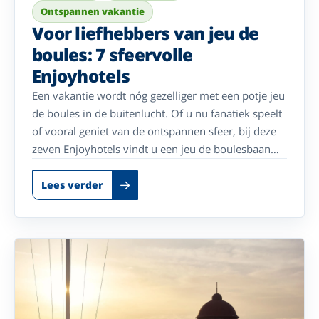
Ontspannen vakantie
Voor liefhebbers van jeu de
boules: 7 sfeervolle
Enjoyhotels
Een vakantie wordt nóg gezelliger met een potje jeu
de boules in de buitenlucht. Of u nu fanatiek speelt
of vooral geniet van de ontspannen sfeer, bij deze
zeven Enjoyhotels vindt u een jeu de boulesbaan
voor een gezellige middag met uw reisgenoot of
medegasten. Combineer sportieve ontspanning met
Lees verder
comfortabele overnachtingen, verzorgde maaltijden
en de gastvrije sfeer die u van Enjoyhotels gewend
bent. Zo wordt ieder verblijf een perfecte mix van
actief bezig zijn en onbezorgd genieten.