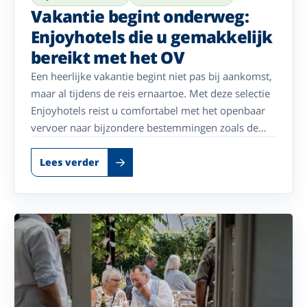
Vakantie begint onderweg:
Enjoyhotels die u gemakkelijk
bereikt met het OV
Een heerlijke vakantie begint niet pas bij aankomst,
maar al tijdens de reis ernaartoe. Met deze selectie
Enjoyhotels reist u comfortabel met het openbaar
vervoer naar bijzondere bestemmingen zoals de
Belgische kust, het rustige noorden en de prachtige
Waddeneilanden. Of u nu wilt uitwaaien aan zee,
Lees verder
genieten van eilandrust of de charme van het
Groningse landschap wilt ontdekken: uw vakantie is
eenvoudig bereikbaar zonder dat u zelf hoeft te
rijden. Stap ontspannen in de trein, laat de reis aan
u voorbijgaan en geniet vanaf het eerste moment
van uw verblijf.