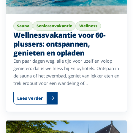
Sauna
Seniorenvakantie
Wellness
Wellnessvakantie voor 60-
plussers: ontspannen,
genieten en opladen
Een paar dagen weg, alle tijd voor uzelf en volop
genieten: dat is wellness bij Enjoyhotels. Ontspan in
de sauna of het zwembad, geniet van lekker eten en
trek eropuit voor een wandeling of
ontdekkingstocht in de omgeving. Bij deze hotels
draait uw vakantie om rust, comfort en genieten –
Lees verder
zonder dat u iets hoeft te regelen. Of u nu samen
weggaat of uzelf gewoon eens wilt verwennen met
een paar dagen ontspanning: laat de dagelijkse
drukte achter u en kom heerlijk opgeladen weer