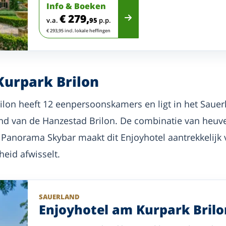
Info & Boeken
€ 279,
v.a.
95
p.p.
€ 293,95 incl. lokale heffingen
Kurpark Brilon
lon heeft 12 eenpersoonskamers en ligt in het Sauerla
nd van de Hanzestad Brilon. De combinatie van heuve
Panorama Skybar maakt dit Enjoyhotel aantrekkelijk v
heid afwisselt.
SAUERLAND
Enjoyhotel am Kurpark Brilo