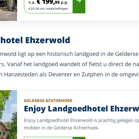
€ 199,
v.a.
95
p.p.
€ 221,95 incl. lokale heffingen
hotel Ehzerwold
rwold ligt op een historisch landgoed in de Gelderse
 Vanaf het landgoed wandelt of fietst u direct de na
 en Hanzesteden als Deventer en Zutphen in de omgevi
GELDERSE ACHTERHOEK
Enjoy Landgoedhotel Ehzerw
Enjoy Landgoedhotel Ehzerwold is prachtig gelegen o
midden in de Gelderse Achterhoek.