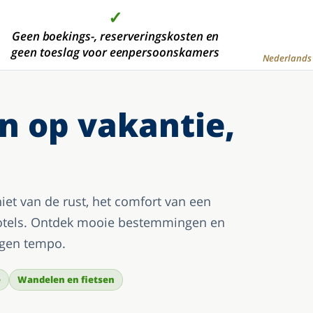
✓
✓
✓
✓
 dan 2000 moderne hotelkamers, in de mooiste
Geen boekings-, reserveringskosten en
Hoge kwaliteit tegen de
Aanbetaling is niet
geen toeslag voor eenpersoonskamers
vakantiegebieden
voordeligste prijs
verplicht
Nederlands 
n op vakantie,
niet van de rust, het comfort van een
yhotels. Ontdek mooie bestemmingen en
igen tempo.
e
Wandelen en fietsen