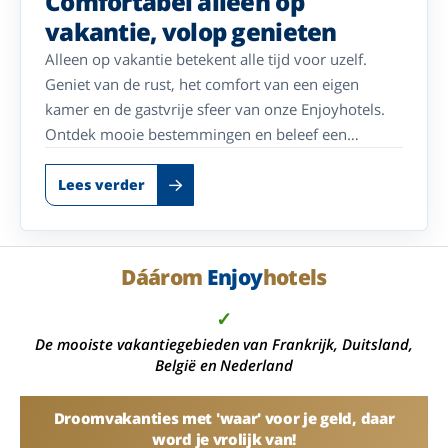
Comfortabel alleen op
vakantie, volop genieten
Alleen op vakantie betekent alle tijd voor uzelf.
Geniet van de rust, het comfort van een eigen
kamer en de gastvrije sfeer van onze Enjoyhotels.
Ontdek mooie bestemmingen en beleef een
onbezorgde vakantie, helemaal in uw eigen tempo.
Lees verder
Dáárom
Enjoy
hotels
✓
De mooiste vakantiegebieden van Frankrijk, Duitsland,
België en Nederland
Droomvakanties met 'waar' voor je geld, daar
word je vrolijk van!