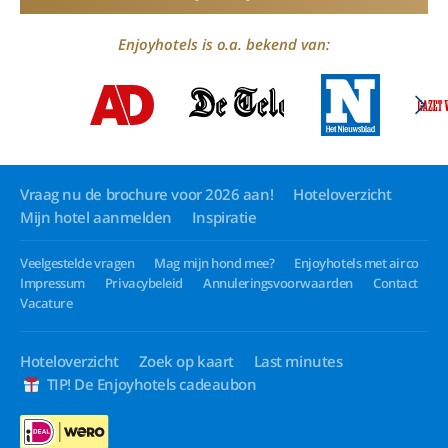
Enjoyhotels is o.a. bekend van:
Vraag nu de brochure voor 2026 aan!
Hoteloverzicht
Mijn hotel aanmelden
Inspiratie
Veelgestelde vragen
Mag mijn hond mee?
Enjoyhotels met airco
Impressum
Privacybeleid
Annuleringsvoorwaarden
Contact
Vacature
Hoteloverzicht
Zoek op kaart
Last minutes
TIP! De Enjoyhotels cadeaubon