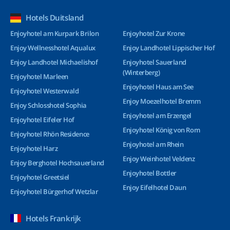
Hotels Duitsland
Enjoyhotel am Kurpark Brilon
Enjoyhotel Zur Krone
Enjoy Wellnesshotel Aqualux
Enjoy Landhotel Lippischer Hof
Enjoy Landhotel Michaelishof
Enjoyhotel Sauerland
(Winterberg)
Enjoyhotel Marleen
Enjoyhotel Haus am See
Enjoyhotel Westerwald
Enjoy Moezelhotel Bremm
Enjoy Schlosshotel Sophia
Enjoyhotel am Erzengel
Enjoyhotel Eifeler Hof
Enjoyhotel König von Rom
Enjoyhotel Rhön Residence
Enjoyhotel am Rhein
Enjoyhotel Harz
Enjoy Weinhotel Veldenz
Enjoy Berghotel Hochsauerland
Enjoyhotel Bottler
Enjoyhotel Greetsiel
Enjoy Eifelhotel Daun
Enjoyhotel Bürgerhof Wetzlar
Hotels Frankrijk