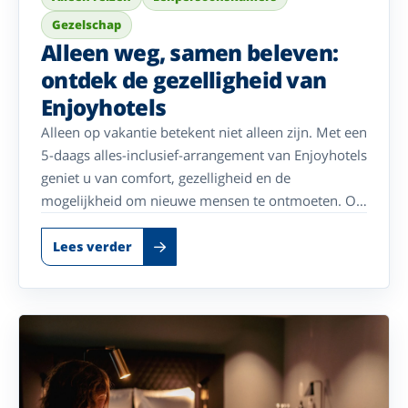
Gezelschap
Alleen weg, samen beleven:
ontdek de gezelligheid van
Enjoyhotels
Alleen op vakantie betekent niet alleen zijn. Met een
5-daags alles-inclusief-arrangement van Enjoyhotels
geniet u van comfort, gezelligheid en de
mogelijkheid om nieuwe mensen te ontmoeten. Of
u nu alleen reist of samen komt: u bent altijd
welkom.
Lees verder