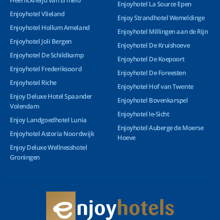
Heerlickheijd van Ermelo
Enjoyhotel La Source Epen
Enjoyhotel Vlieland
Enjoy Strandhotel Wemeldinge
Enjoyhotel Hollum Ameland
Enjoyhotel Millingen aan de Rijn
Enjoyhotel Joli Bergen
Enjoyhotel De Kruishoeve
Enjoyhotel De Schildkamp
Enjoyhotel De Koepoort
Enjoyhotel Frederiksoord
Enjoyhotel De Foreesten
Enjoyhotel Riche
Enjoyhotel Hof van Twente
Enjoy Deluxe Hotel Spaander
Enjoyhotel Bovenkarspel
Volendam
Enjoyhotel Ie-Sicht
Enjoy Landgoedhotel Lunia
Enjoyhotel Auberge de Moerse
Enjoyhotel Astoria Noordwijk
Hoeve
Enjoy Deluxe Wellnesshotel
Groningen