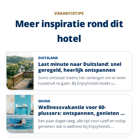
VAKANTIETIPS
Meer inspiratie rond dit
hotel
DUITSLAND
Last minute naar Duitsland: snel
geregeld, heerlijk ontspannen
Soms ontstaat ineens het verlangen om er even
tussenuit te gaan. Bij Enjoyhotels boekt u
eenvoudig een ontspannen vakantie naar
Duitsland, met een comfortabel verblijf, gezellige
sfeer en veel geregeld. Ontdek sfeervolle
SAUNA
bestemmingen en geniet binnenkort al van een
Wellnessvakantie voor 60-
heerlijke vakantie.
plussers: ontspannen, genieten en
opladen
Een paar dagen weg, alle tijd voor uzelf en volop
genieten: dat is wellness bij Enjoyhotels.
Ontspan in de sauna of het zwembad, geniet
van lekker eten en trek eropuit voor een