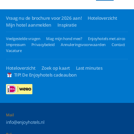
Vraag nu de brochure voor 2026 aan!
Hoteloverzicht
Mijn hotel aanmelden
Inspiratie
Veelgestelde vragen
Mag mijn hond mee?
Enjoyhotels met airco
Impressum
Privacybeleid
Annuleringsvoorwaarden
Contact
Vacature
Hoteloverzicht
Zoek op kaart
Last minutes
TIP! De Enjoyhotels cadeaubon
Mail
info@enjoyhotels.nl