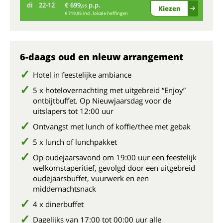
di
22-12
€ 699,
p.p.
wo
95
Kiezen
€ 719,95 incl. lokale heffingen
6-daags oud en nieuw arrangement
Hotel in feestelijke ambiance
5 x hotelovernachting met uitgebreid “Enjoy”
ontbijtbuffet. Op Nieuwjaarsdag voor de
uitslapers tot 12:00 uur
Ontvangst met lunch of koffie/thee met gebak
5 x lunch of lunchpakket
Op oudejaarsavond om 19:00 uur een feestelijk
welkomstaperitief, gevolgd door een uitgebreid
oudejaarsbuffet, vuurwerk en een
middernachtsnack
4 x dinerbuffet
Dagelijks van 17:00 tot 00:00 uur alle