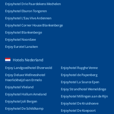
Enjoyhotel Drie Paardekens Mechelen
Enjoyhotel Eburon Tongeren
Enjoyhotel L’Eau Vive Ardennen
Enjoyhotel Corner House Blankenberge
Enjoyhotel Blankenberge
Enjoyhotel Noordzee
Enjoy Eurotel Lanaken
Hotels Nederland
Enjoy Landgoedhotel Ehzerwold
Enjoyhotel Ruyghe Venne
Enjoy Deluxe Wellnesshotel
Enjoyhotel de Papenberg
Heerlickheijd van Ermelo
Enjoyhotel La Source Epen
Enjoyhotel Vlieland
Enjoy Strandhotel Wemeldinge
Enjoyhotel Hollum Ameland
Enjoyhotel Millingen aan de Rijn
Enjoyhotel Joli Bergen
Enjoyhotel De Kruishoeve
Enjoyhotel De Schildkamp
Enjoyhotel De Koepoort