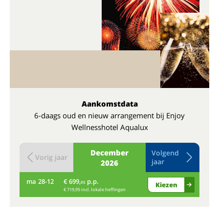
Aankomstdata
6-daags oud en nieuw arrangement bij Enjoy
Wellnesshotel Aqualux
December
Volgend
Vorig jaar
jaar
2026
ma
28-12
€ 699,
p.p.
di
95
Kiezen
€ 719,95 incl. lokale heffingen