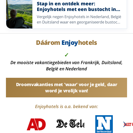
Nederland, Duitsland en België.
Stap in en ontdek meer:
Enjoyhotels met een bustocht in
het arrangement
Vergelijk negen Enjoyhotels in Nederland, België
en Duitsland waar een georganiseerde bustocht
onderdeel is van het 5-daags alles-inclusief-
arrangement.
Dáárom
Enjoy
hotels
✓
De mooiste vakantiegebieden van Frankrijk, Duitsland,
België en Nederland
Droomvakanties met 'waar' voor je geld, daar
word je vrolijk van!
Enjoyhotels is o.a. bekend van: