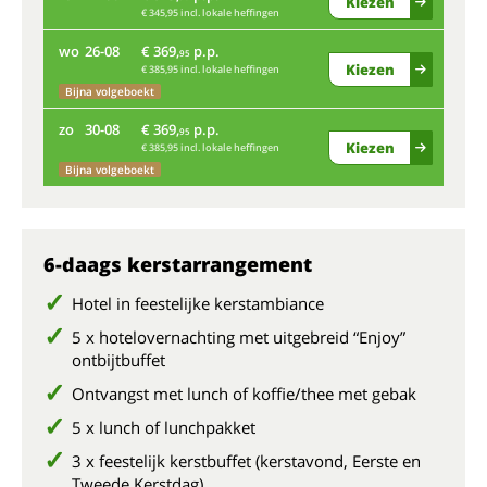
Kiezen
€ 345,95 incl. lokale heffingen
wo
26-08
€ 369,
p.p.
za
95
Kiezen
€ 385,95 incl. lokale heffingen
Bijna volgeboekt
wo
zo
30-08
€ 369,
p.p.
95
Kiezen
€ 385,95 incl. lokale heffingen
zo
Bijna volgeboekt
6-daags kerstarrangement
Hotel in feestelijke kerstambiance
5 x hotelovernachting met uitgebreid “Enjoy”
ontbijtbuffet
Ontvangst met lunch of koffie/thee met gebak
5 x lunch of lunchpakket
3 x feestelijk kerstbuffet (kerstavond, Eerste en
Tweede Kerstdag)