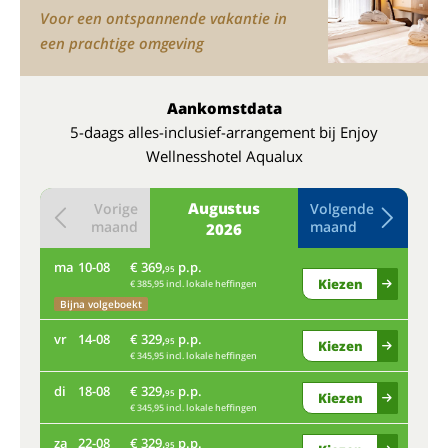
Voor een ontspannende vakantie in
een prachtige omgeving
Aankomstdata
5-daags alles-inclusief-arrangement bij Enjoy
Wellnesshotel Aqualux
Augustus
Vorige
Volgende
maand
maand
2026
ma
10-08
€ 369,
p.p.
do
95
Kiezen
€ 385,95 incl. lokale heffingen
Bijna volgeboekt
ma
vr
14-08
€ 329,
p.p.
95
Kiezen
€ 345,95 incl. lokale heffingen
Bij
di
18-08
€ 329,
p.p.
vr
95
Kiezen
€ 345,95 incl. lokale heffingen
za
22-08
€ 329,
p.p.
di
95