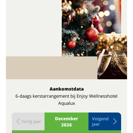
Aankomstdata
6-daags kerstarrangement bij Enjoy Wellnesshotel
Aqualux
December
Volgend
Vorig jaar
jaar
2026