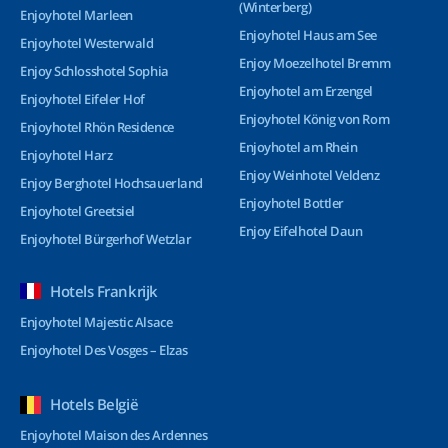
(Winterberg)
Enjoyhotel Marleen
Enjoyhotel Haus am See
Enjoyhotel Westerwald
Enjoy Moezelhotel Bremm
Enjoy Schlosshotel Sophia
Enjoyhotel am Erzengel
Enjoyhotel Eifeler Hof
Enjoyhotel König von Rom
Enjoyhotel Rhön Residence
Enjoyhotel am Rhein
Enjoyhotel Harz
Enjoy Weinhotel Veldenz
Enjoy Berghotel Hochsauerland
Enjoyhotel Bottler
Enjoyhotel Greetsiel
Enjoy Eifelhotel Daun
Enjoyhotel Bürgerhof Wetzlar
Hotels Frankrijk
Enjoyhotel Majestic Alsace
Enjoyhotel Des Vosges – Elzas
Hotels België
Enjoyhotel Maison des Ardennes