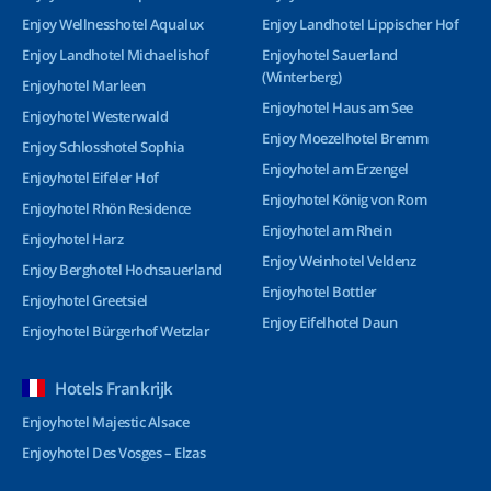
Enjoy Wellnesshotel Aqualux
Enjoy Landhotel Lippischer Hof
Enjoy Landhotel Michaelishof
Enjoyhotel Sauerland
(Winterberg)
Enjoyhotel Marleen
Enjoyhotel Haus am See
Enjoyhotel Westerwald
Enjoy Moezelhotel Bremm
Enjoy Schlosshotel Sophia
Enjoyhotel am Erzengel
Enjoyhotel Eifeler Hof
Enjoyhotel König von Rom
Enjoyhotel Rhön Residence
Enjoyhotel am Rhein
Enjoyhotel Harz
Enjoy Weinhotel Veldenz
Enjoy Berghotel Hochsauerland
Enjoyhotel Bottler
Enjoyhotel Greetsiel
Enjoy Eifelhotel Daun
Enjoyhotel Bürgerhof Wetzlar
Hotels Frankrijk
Enjoyhotel Majestic Alsace
Enjoyhotel Des Vosges – Elzas