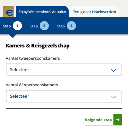
Enjoy Wellnesshotel Aqualux
Terug naar Hoteloverzicht
1
2
3
Stap
Stap
Stap
Kamers & Reisgezelschap
Aantal tweepersoonskamers
Selecteer
Aantal éénpersoonskamers
Selecteer
Volgende stap